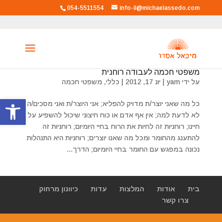
054-5511554
info-il@michaelassedo.com
משפטי חכמה לעבודה רוחנית
על ידי
yam
|
יונ 17, 2012
|
כללי
,
משפטי חכמה
פתח סרגל
כל מה שאני יוצר/ת מדויק להפליא; אני היוצר/ת ואני מסכים/ה
לא לדעת למה; אין אף אדם או כוח חיצוני שיכול להשפיע על
חיינו; רוחניות זה לחיות את הרוח בחיי היומיום; רוחניות זה
להתענג מהחומר ומכל מה שאנו יוצרים; רוחניות היא התנהלות
נכונה במפגש עם החומר בחיי היומיום; הדרך...
בית
אודות
המלצות
עדות
כיוונון מרחוק
צרו קשר