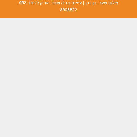
צילום שער: חן כהן | עיצוב מדיה ואתר: אריק לבנת 052-
8908822