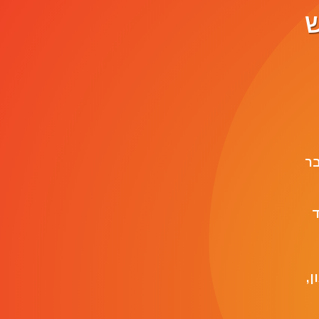
ש
 לחבר
ד
ן,