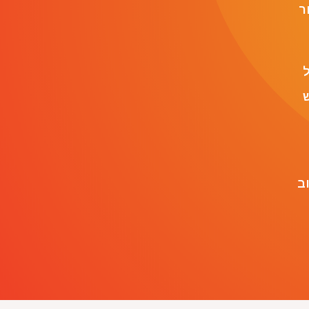
ר
ל
ש
ב