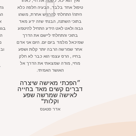
ואיך הוא יכול לשנות את חיי, לאחר
טיפול אחד בלבד, הבעיה חלפה כלא
גד
היתה! התחלתי להרגיש אחרת, משהו
הח
בתוכי השתנה, הבנתי שזה ידע מאד
א
גבוה ולאט לאט הידע התחיל להיטמע
בגו
בתוכי והתחלתי ליישם את הדרך
הו
שמיכאל מלמד ביום יום. היום אני אדם
מ
אחר שמרשה הרבה יותר קלות ושפע
ובז
בחייו , הרס עצמי הוא כבר לא חלק
מחיי, מודה שמצאתי את הדרך אל
״
האושר האמיתי.
״הפכתי מאישה שיצרה
דברים קשים מאד בחייה
לאישה שמרשה שפע
וקלות"
אדר סנאנס