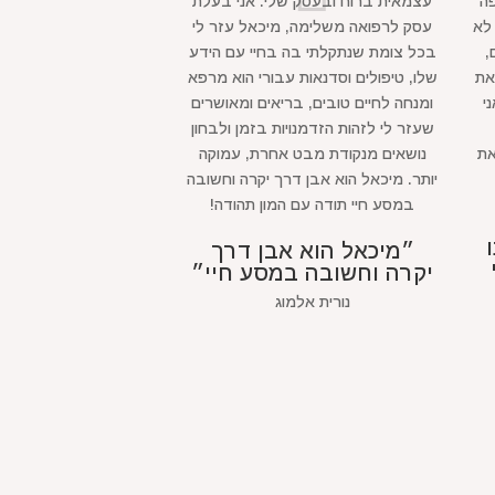
קופה
עצמאית ברוח ובעסק שלי. אני בעלת
לא
עסק לרפואה משלימה, מיכאל עזר לי
,
בכל צומת שנתקלתי בה בחיי עם הידע
את
שלו, טיפולים וסדנאות עבורי הוא מרפא
י
ומנחה לחיים טובים, בריאים ומאושרים
שעזר לי לזהות הזדמנויות בזמן ולבחון
את
נושאים מנקודת מבט אחרת, עמוקה
יותר. מיכאל הוא אבן דרך יקרה וחשובה
במסע חיי תודה עם המון תהודה!
״מיכאל הוא אבן דרך
יקרה וחשובה במסע חיי״
נורית אלמוג