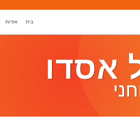
בית
אודות
 אסדו
ני