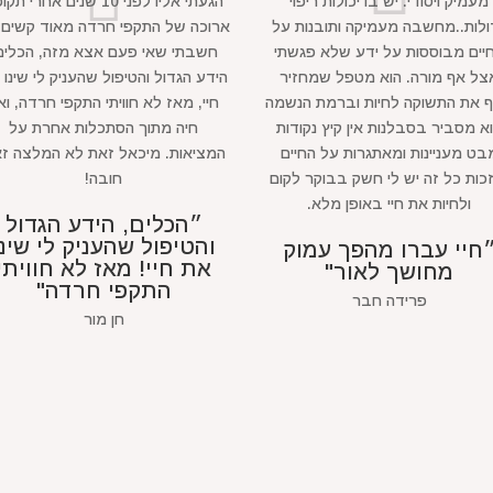
מעמיק ויסודי. יש בו יכולות ריפוי
הגעתי אליו לפני 10 שנים אחרי ת
ולות..מחשבה מעמיקה ותובנות על
ארוכה של התקפי חרדה מאוד קשים 
יים מבוססות על ידע שלא פגשתי
חשבתי שאי פעם אצא מזה, הכלים
צל אף מורה. הוא מטפל שמחזיר
הידע הגדול והטיפול שהעניק לי שינו 
ף את התשוקה לחיות וברמת הנשמה
חיי, מאז לא חוויתי התקפי חרדה, ואנ
א מסביר בסבלנות אין קיץ נקודות
חיה מתוך הסתכלות אחרת על
בט מעניינות ומאתגרות על החיים
המציאות. מיכאל זאת לא המלצה ז
כות כל זה יש לי חשק בבוקר לקום
חובה!
ולחיות את חיי באופן מלא.
״הכלים, הידע הגדול
והטיפול שהעניק לי שינו
חיי עברו מהפך עמוק
את חיי! מאז לא חוויתי
מחושך לאור"
התקפי חרדה"
פרידה חבר
חן מור