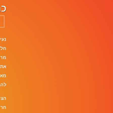
כר
ame
נעי
חלו
את 
מאז
להב
הצל
חרד