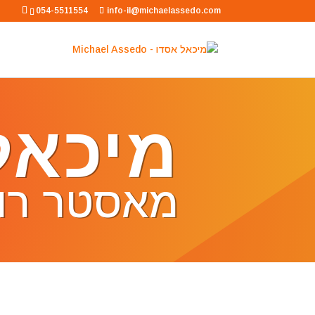
054-5511554
info-il@michaelassedo.com
מיכאל
מאסטר רוח