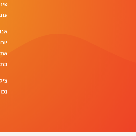
פית
עוב
אנו
יום
את 
בתו
ציל
נכו