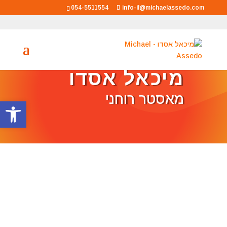
054-5511554
info-il@michaelassedo.com
מיכאל אסדו
מאסטר רוחני
פתח סרגל