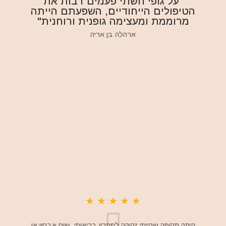
"על גופי חשתי פעמים רבות את
הטיפולים הייחודיים, השפעתם הייתה
מרוממת ומעצימה גופנית ורוחנית"
ארהלה בן אריה
★
★
★
★
★
היתה תקופה שהייתי זקוקה לפתרון בריאותי, שום אבחון או