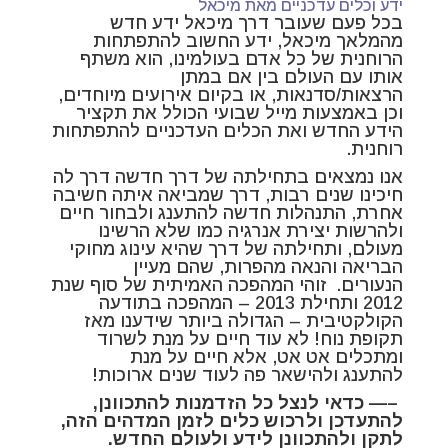
ידע וכלים עדכניים מאת מיכאל
בכל פעם שעובר דרך מיכאל ידע חדש
מהמלאך מיכאל, ידע החשוב להתפתחות
הרוחנית של כל אדם בעולמינו, הוא משתף
אותו עם העולם בין אם במתן
הרצאות/סדנאות, או בקיום אירועים מיוחדים,
וכן באמצעות מייל שבועי הכולל את תקציר
הידע החדש ואת הכלים העדכניים להתפתחות
רוחנית.
אנו נמצאים בתחילתה של דרך חדשה דרך לה
חיכינו שנים רבות, דרך שמביאה איתה חשיבה
אחרת, התנהלות חדשה להתענג ולבחור חיים
ולהרשות יצירת אנרגיה כמו שלא הרשינו
מעולם, ותחילתה של דרך שהיא עינוג מחוקי
הבריאה והנאה מהפרות, שהם מעיין
הנעורים. זוהי המהפכה האמיתית של סוף שנת
2012 ותחילת 2013 – המהפכה בתודעה
הקולקטיבית – הגדולה ביותר שידענו מאז
תקופת נוח! לא עוד חיים על מנת לשרוד
ומתכלים אט אט, אלא חיים על מנת
להתענג ולהישאר פה לעוד שנים ארוכות!
–
— כדאי לנצל כל הזדמנות להתכוונן,
להתעדכן ולרכוש כלים לזמן המדהים הזה,
לתקן ולהתכוונן לידע ולעולם החדש.