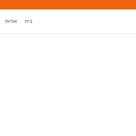
בית
אודות
מיכאל אסדו
מאסטר רוחני