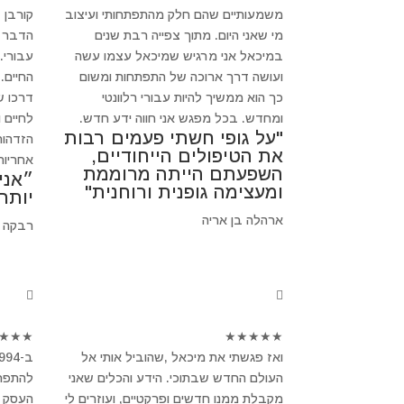
משמעותיים שהם חלק מהתפתחותי ועיצוב
קורבן 
מי שאני היום. מתוך צפייה רבת שנים
הדבר ב
במיכאל אני מרגיש שמיכאל עצמו עשה
עבורי.
ועושה דרך ארוכה של התפתחות ומשום
החיים.
כך הוא ממשיך להיות עבורי רלוונטי
דרכו ש
ומחדש. בכל מפגש אני חווה ידע חדש.
לחיים 
"על גופי חשתי פעמים רבות
הזדהות
את הטיפולים הייחודיים,
אחריות
השפעתם הייתה מרוממת
״אני
ומעצימה גופנית ורוחנית"
יותר
ארהלה בן אריה
רבקה 
★
★
★
★
★
★
★
★
ואז פגשתי את מיכאל ,שהוביל אותי אל
העולם החדש שבתוכי. הידע והכלים שאני
להתפרק
מקבלת ממנו חדשים ופרקטיים, ועוזרים לי
העסק ש