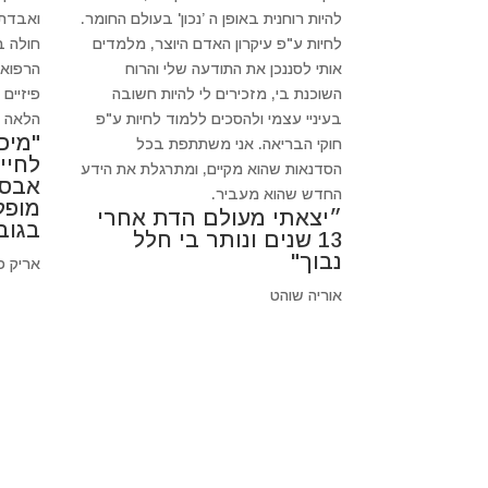
להיות רוחנית באופן ה ’נכון' בעולם החומר.
ואבדתי
לחיות ע"פ עיקרון האדם היוצר, מלמדים
חולה 
אותי לסננכן את התודעה שלי והרוח
הרפואה
השוכנת בי, מזכירים לי להיות חשובה
פיזיים
בעיניי עצמי ולהסכים ללמוד לחיות ע"פ
הלאה כי
"מיכ
חוקי הבריאה. אני משתתפת בכל
לחיי
הסדנאות שהוא מקיים, ומתרגלת את הידע
אבסו
החדש שהוא מעביר.
מופל
״יצאתי מעולם הדת אחרי
בגוב
13 שנים ונותר בי חלל
נבוך"
אריק פ
אוריה שוהט