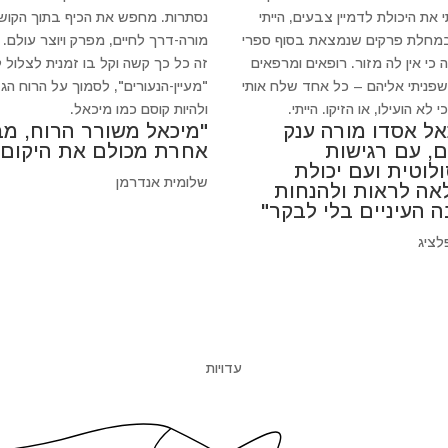
 את היכולת לדמיין צבעים, הייתי
נסתרות. מחפש את הכיף בתוך הקושי
במחלת פרקים שנמצאת בסוף ספרי
מורה-דרך לחיים, מפרק ויוצר עולם.
 כי אין לה מזור. רופאים ומרפאים
זה כל כך קשה וקל בו זמנית לצלול 
 שפניתי אליהם – כל אחד שלח אותי
"מעיין-הנעורים", לסמוך על הרוח הגד
 לא הועילו, או הזיקו. הייתי.
ולהיות קוסם כמו מיכאל.
אל אסדו מורה ענק
"מיכאל משורר הרוח, מב
ם, עם רגישות
אחרת מכולם את היקום"
לוטית ועם יכולת
שלומית אנדרמן
אה לראות ולהנחות
ה העיניים בלי לבקר"
לציג
עדויות