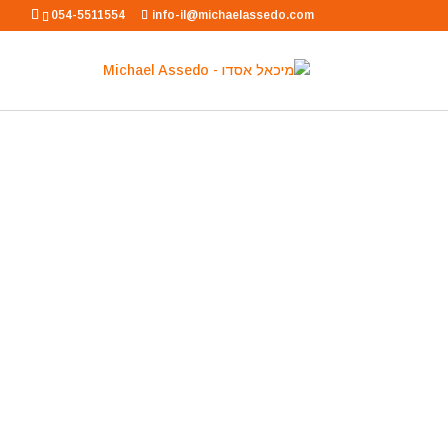
054-5511554
info-il@michaelassedo.com