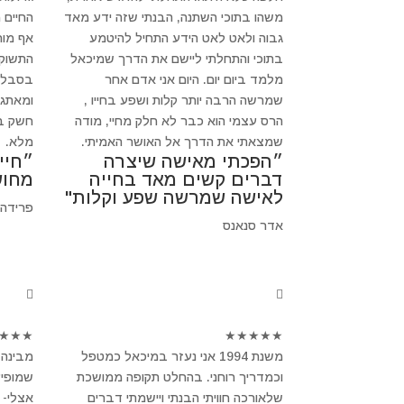
משהו בתוכי השתנה, הבנתי שזה ידע מאד
החיים 
גבוה ולאט לאט הידע התחיל להיטמע
אף מור
בתוכי והתחלתי ליישם את הדרך שמיכאל
התשוקה
מלמד ביום יום. היום אני אדם אחר
בסבלנו
שמרשה הרבה יותר קלות ושפע בחייו ,
ומאתגר
הרס עצמי הוא כבר לא חלק מחיי, מודה
חשק בב
שמצאתי את הדרך אל האושר האמיתי.
מלא.
״הפכתי מאישה שיצרה
״חיי
דברים קשים מאד בחייה
מחוש
לאישה שמרשה שפע וקלות"
פרידה
אדר סנאנס
★
★
★
★
★
★
★
★
משנת 1994 אני נעזר במיכאל כמטפל
מבינה 
וכמדריך רוחני. בהחלט תקופה ממושכת
שמופיע
שלאורכה חוויתי הבנתי ויישמתי דברים
אצלי- 