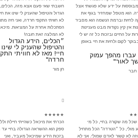
מבוססות על ידע שלא פגשתי אצל
חשבתי שאי פעם אצא מזה, הכלים, 
ה. הוא מטפל שמחזיר בגוף את
הגדול והטיפול שהעניק לי שינו את חיי
 לחיות וברמת הנשמה הוא מסביר
לא חוויתי התקפי חרדה, ואני חיה מתו
ת אין קיץ נקודות מבט מעניינות
הסתכלות אחרת על המציאות. מיכאל
ות על החיים ובזכות כל זה יש לי
לא המלצה זאת חובה!
״הכלים, הידע הגדול
וקר לקום ולחיות את חיי באופן
והטיפול שהעניק לי שינו
חיי! מאז לא חוויתי התקפ
 עברו מהפך עמוק
חרדה"
ך לאור"
חן מור
 חבר
★
★
★
★
★
★
★
שכל מה שקורה בחיי, כל מי
הכרתי את מיכאל כשהייתי חיילת ולל
 מולי, כל ״הטרדה" הכל מתחיל
ספק הוא ההשראה הגדולה בחיי עד הי
וזה לא קשור לאדם שמולי. אני לא
בזכות הידע שמיכאל מעביר, ואני