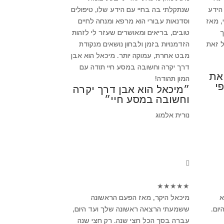
הידע
שנתקלתי בה בחיי עם הידע שלו, טיפולים
, מאז
וסדנאות עבורי הוא מרפא ומנחה לחיים
ך
טובים, בריאים ומאושרים שעזר לי לזהות
 זאת
הזדמנויות בזמן ולבחון נושאים מנקודת
מבט אחרת, עמוקה יותר. מיכאל הוא אבן
דרך יקרה וחשובה במסע חיי תודה עם
 את
המון תהודה!
י
״מיכאל הוא אבן דרך יקרה
וחשובה במסע חיי״
נורית אלמוג
★
★
★
★
★
א
מיכאל היקר, מאז הפעם הראשונה
ום.
ששמעתי הרצאה ראשונה שלך ועד היום,
עברה בסך הכל חצי שנה. רק חצי שנה