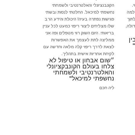
.
הקונבנציונלי והאלטרנטיבי ולשמחתי
 למה
נחשפתי למיכאל. החלטתי לנסות ובשתי
לתוך
פגישות נפתרה בעיה! היכולת והידע הרב
ולה,
שלו מצליחים ליצור ריפוי כמעט לכל עניין
בריאותי. היום השוק רווי מטפלים ופה אני
ין
ממליצה לתת לעצמך את האפשרות
לצאת לדרך ריפוי קלה מלאה וחדשה עם
לקיחת אחריות אישית בתהליך.
״שום אבחון או טיפול לא
צלחו בעולם הקונבקציונלי
והאלטרנטיבי ולשמחתי
נחשפתי למיכאל"
ליה חכם