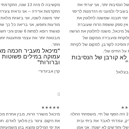
של הנסיבות יותר, אני יצרתי את
מקשיבה לו מזה 13 שנה, התקדמתי
שבילי ולמעני וזו הזדמנות לריפוי
התקדמות אדירה ─ אני נראית צעירה 
 זוהי תובנה שמשנה לחלוטין את
יותר משנה לשנה, אני בזוגיות מלאת
 אין ספק ששפת הרוח שעוברת
מודעות וחופש, אני בריאה כל כך של
ל מיכאל, משנה לחלוטין את הגישה
פגשתי רופא לפחות 6 שנים והכי 
ולוקחת ומעבירה ממקום של
מבטאת יותר את עצמי ומתענגת יותר
 והפיכה לקורבן, למקום של לקיחת
ויותר.
"מיכאל מעביר חכמה מא
 על החיים שלי.
עמוקה במילים פשוטות
 לא קורבן של הנסיבות
וברורות"
״
קרן אביגדורי
בצלאל
★
★
★
★
★
★
★
ב-1994 היה הסוף של חיי. משפחתי החלה
מיכאל משורר הרוח, מבין אחרת מכ
, עמדתי לאבד את ביתי ובית
את היקום. צינור בין מלאך לאדם. חו
לי וחודשים לא ישנתי. אני אמן
את יפי המילים ומוצא בהן משמעויות