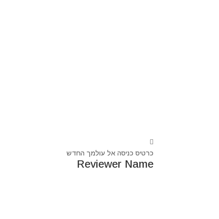
כרטיס כניסה אל עולמך החדש
Reviewer Name
נעים מאוד, ‏מיכאל אסדו
חלוץ ומוביל בעולם הרוח בסנכרון עם עולם החומר,
מרפא ומוביל את עולם הרוח מזה 44 שנה, היחיד שיכול לחבר את הנשמה לגוף- את האור לכלי.