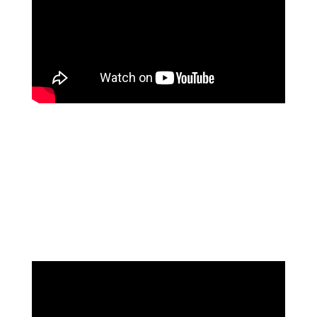
שושי רוזנבלט
על המהפך שעברה בקורס ההילינג של מיכאל