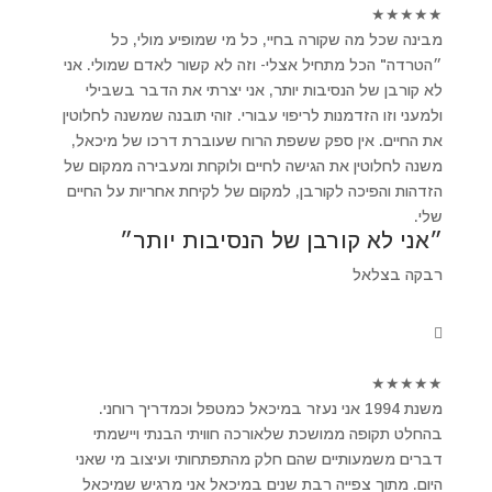
★
★
★
★
★
מבינה שכל מה שקורה בחיי, כל מי שמופיע מולי, כל
״הטרדה" הכל מתחיל אצלי- וזה לא קשור לאדם שמולי. אני
לא קורבן של הנסיבות יותר, אני יצרתי את הדבר בשבילי
ולמעני וזו הזדמנות לריפוי עבורי. זוהי תובנה שמשנה לחלוטין
את החיים. אין ספק ששפת הרוח שעוברת דרכו של מיכאל,
משנה לחלוטין את הגישה לחיים ולוקחת ומעבירה ממקום של
הזדהות והפיכה לקורבן, למקום של לקיחת אחריות על החיים
שלי.
״אני לא קורבן של הנסיבות יותר״
רבקה בצלאל
★
★
★
★
★
משנת 1994 אני נעזר במיכאל כמטפל וכמדריך רוחני.
בהחלט תקופה ממושכת שלאורכה חוויתי הבנתי ויישמתי
דברים משמעותיים שהם חלק מהתפתחותי ועיצוב מי שאני
היום. מתוך צפייה רבת שנים במיכאל אני מרגיש שמיכאל