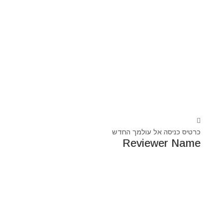
כרטיס כניסה אל עולמך החדש
Reviewer Name
נעים מאוד, ‏מיכאל אסדו
חלוץ ומוביל בעולם הרוח בסנכרון עם עולם החומר,
מרפא ומוביל את עולם הרוח מזה 44 שנה, היחיד שיכול לחבר
את הנשמה לגוף- את האור לכלי.
מאז היותי ילד עבר ועובר דרכי ידע עכשווי, וייעודי הוא תמיד