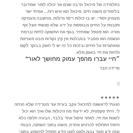
כתלמידה של מיכאל הרבה שנים אני יכולה לומר שמדובר
בלימודים משנה חיים. מיכאל הוא איש רוח... אמיתי ישר
מעמיק ויסודי. יש בו יכולות ריפוי גדולות..מחשבה מעמיקה
ותובנות על החיים מבוססות על ידע שלא פגשתי אצל אף
מורה. הוא מטפל שמחזיר בגוף את התשוקה לחיות וברמת
הנשמה הוא מסביר בסבלנות אין קיץ נקודות מבט מעניינות
ומאתגרות על החיים ובזכות כל זה יש לי חשק בבוקר לקום
ולחיות את חיי באופן מלא.
״חיי עברו מהפך עמוק מחושך לאור"
פרידה חבר
★
★
★
★
★
הגעתי לראשונה למיכאל עקב בעיית עור מטרידה שלא הניחה
לי, הייתי סקפטית, לא ידעתי מה היכולות שלו ואיך הוא יכול
לשנות את חיי, לאחר טיפול אחד בלבד, הבעיה חלפה כלא
היתה! התחלתי להרגיש אחרת, משהו בתוכי השתנה, הבנתי
שזה ידע מאד גבוה ולאט לאט הידע התחיל להיטמע בתוכי