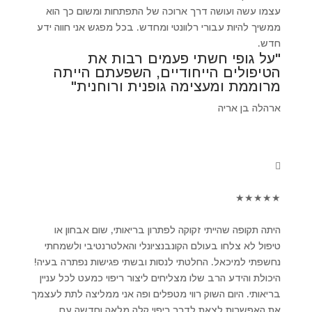
עצמו עשה ועושה דרך ארוכה של התפתחות ומשום כך הוא
ממשיך להיות עבורי רלוונטי ומחדש. בכל מפגש אני חווה ידע
חדש.
"על גופי חשתי פעמים רבות את
הטיפולים הייחודיים, השפעתם הייתה
מרוממת ומעצימה גופנית ורוחנית"
ארהלה בן אריה
★
★
★
★
★
היתה תקופה שהייתי זקוקה לפתרון בריאותי, שום אבחון או
טיפול לא צלחו בעולם הקונבנציונלי והאלטרנטיבי ולשמחתי
נחשפתי למיכאל. החלטתי לנסות ובשתי פגישות נפתרה בעיה!
היכולת והידע הרב שלו מצליחים ליצור ריפוי כמעט לכל עניין
בריאותי. היום השוק רווי מטפלים ופה אני ממליצה לתת לעצמך
את האפשרות לצאת לדרך ריפוי קלה מלאה וחדשה עם