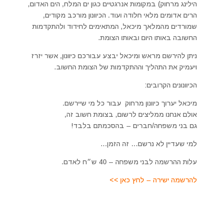
הילינג מרחוק) במקומות אנרגטיים כגון ים המלח, הים האדום,
הרים אדומים מלאי חלודה ועוד. הכיוונון מורכב מקודים,
שמורדים מהמלאך מיכאל, המתאימים לחידוד ולהתקדמות
החשובה באותו היום ובאותו הצומת.
ניתן להירשם מראש ומיכאל יבצע עבורכם כיוונון, אשר יזרז
ויעמיק את התהליך וההתקדמות של הצומת החשוב.
הכיוונונים הקרובים:
מיכאל יערוך כיוונון מרחוק עבור כל מי שיירשם.
אולם אנחנו ממליצים לרשום, בצומת חשוב זה,
גם בני משפחה/חברים – בהסכמתם בלבד!
למי שעדיין לא נרשם… זה הזמן…
עלות ההרשמה לבני משפחה – 40 ש״ח לאדם.
להרשמה ישירה – לחץ כאן >>