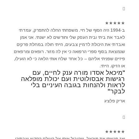
★
★
★
★
★
ב-1994 היה הסוף של חיי. משפחתי החלה להתפרק, עמדתי
לאבד את ביתי ובית העסק שלי וחודשים לא ישנתי. אני אמן
ואבדתי את היכולת לדמיין צבעים, הייתי חולה במחלת פרקים
שנמצאת בסוף ספרי הרפואה כי אין לה מזור. רופאים ומרפאים
פיזיים שפניתי אליהם – כל אחד שלח אותי הלאה כי לא הועילו,
או הזיקו. הייתי.
"מיכאל אסדו מורה ענק לחיים, עם
רגישות אבסולוטית ועם יכולת מופלאה
לראות ולהנחות בגובה העיניים בלי
לבקר"
אריק פלציג
★
★
★
★
★
ואז פגשתי את מיכאל ,שהוביל אותי אל העולם החדש שבתוכי.