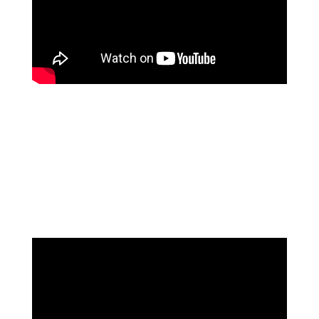
שושי רוזנבלט
על המהפך שעברה בקורס ההילינג של מיכאל