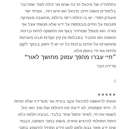
כתלמידה של מיכאל הרבה שנים אני יכולה לומר שמדובר
בלימודים משנה חיים. מיכאל הוא איש רוח... אמיתי ישר
מעמיק ויסודי. יש בו יכולות ריפוי גדולות..מחשבה מעמיקה
ותובנות על החיים מבוססות על ידע שלא פגשתי אצל אף
מורה. הוא מטפל שמחזיר בגוף את התשוקה לחיות וברמת
הנשמה הוא מסביר בסבלנות אין קיץ נקודות מבט מעניינות
ומאתגרות על החיים ובזכות כל זה יש לי חשק בבוקר לקום
ולחיות את חיי באופן מלא.
״חיי עברו מהפך עמוק מחושך לאור"
פרידה חבר
★
★
★
★
★
הגעתי לראשונה למיכאל עקב בעיית עור מטרידה שלא הניחה
לי, הייתי סקפטית, לא ידעתי מה היכולות שלו ואיך הוא יכול
לשנות את חיי, לאחר טיפול אחד בלבד, הבעיה חלפה כלא
היתה! התחלתי להרגיש אחרת, משהו בתוכי השתנה, הבנתי
שזה ידע מאד גבוה ולאט לאט הידע התחיל להיטמע בתוכי