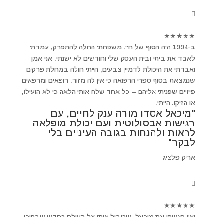
★
★
★
★
★
ב-1994 היה הסוף של חיי. משפחתי החלה להתפרק, עמדתי
לאבד את ביתי ובית העסק שלי וחודשים לא ישנתי. אני אמן
ואבדתי את היכולת לדמיין צבעים, הייתי חולה במחלת פרקים
שנמצאת בסוף ספרי הרפואה כי אין לה מזור. רופאים ומרפאים
פיזיים שפניתי אליהם – כל אחד שלח אותי הלאה כי לא הועילו,
או הזיקו. הייתי.
"מיכאל אסדו מורה ענק לחיים, עם
רגישות אבסולוטית ועם יכולת מופלאה
לראות ולהנחות בגובה העיניים בלי
לבקר"
אריק פלציג
★
★
★
★
★
ואז פגשתי את מיכאל ,שהוביל אותי אל העולם החדש שבתוכי.