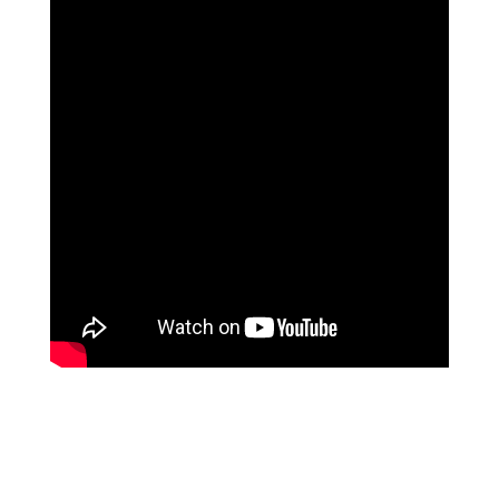
האלי וייס, אדריכלית, ניו יורק
ריפוי במהירות האור