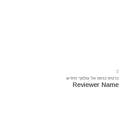
כרטיס כניסה אל עולמך החדש
Reviewer Name
נעים מאוד, ‏מיכאל אסדו
חלוץ ומוביל בעולם הרוח בסנכרון עם עולם החומר,
מרפא ומוביל את עולם הרוח מזה 44 שנה, היחיד שיכול לחבר
את הנשמה לגוף- את האור לכלי.
מאז היותי ילד עבר ועובר דרכי ידע עכשווי, וייעודי הוא תמיד