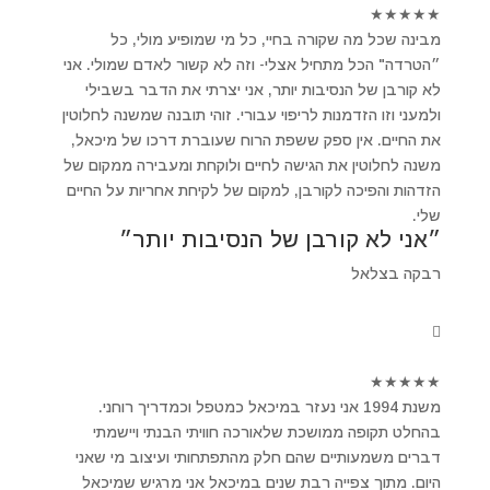
★
★
★
★
★
מבינה שכל מה שקורה בחיי, כל מי שמופיע מולי, כל
״הטרדה" הכל מתחיל אצלי- וזה לא קשור לאדם שמולי. אני
לא קורבן של הנסיבות יותר, אני יצרתי את הדבר בשבילי
ולמעני וזו הזדמנות לריפוי עבורי. זוהי תובנה שמשנה לחלוטין
את החיים. אין ספק ששפת הרוח שעוברת דרכו של מיכאל,
משנה לחלוטין את הגישה לחיים ולוקחת ומעבירה ממקום של
הזדהות והפיכה לקורבן, למקום של לקיחת אחריות על החיים
שלי.
״אני לא קורבן של הנסיבות יותר״
רבקה בצלאל
★
★
★
★
★
משנת 1994 אני נעזר במיכאל כמטפל וכמדריך רוחני.
בהחלט תקופה ממושכת שלאורכה חוויתי הבנתי ויישמתי
דברים משמעותיים שהם חלק מהתפתחותי ועיצוב מי שאני
היום. מתוך צפייה רבת שנים במיכאל אני מרגיש שמיכאל