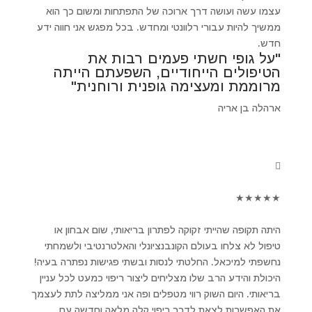
עצמו עשה ועושה דרך ארוכה של התפתחות ומשום כך הוא
ממשיך להיות עבורי רלוונטי ומחדש. בכל מפגש אני חווה ידע
חדש.
"על גופי חשתי פעמים רבות את
הטיפולים הייחודיים, השפעתם הייתה
מרוממת ומעצימה גופנית ורוחנית"
ארהלה בן אריה
★
★
★
★
★
היתה תקופה שהייתי זקוקה לפתרון בריאותי, שום אבחון או
טיפול לא צלחו בעולם הקונבנציונלי והאלטרנטיבי ולשמחתי
נחשפתי למיכאל. החלטתי לנסות ובשתי פגישות נפתרה בעיה!
היכולת והידע הרב שלו מצליחים ליצור ריפוי כמעט לכל עניין
בריאותי. היום השוק רווי מטפלים ופה אני ממליצה לתת לעצמך
את האפשרות לצאת לדרך ריפוי קלה מלאה וחדשה עם