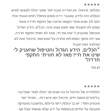
★
★
★
★
★
המלאך מיכאל- אין הגדרה טובה יותר שאני יכולה למצוא לאיש
הנפלא הזה ולידע שעובר דרכו ממש מחולל ניסים הגעתי אליו
לפני 10 שנים אחרי תקופה ארוכה של התקפי חרדה מאוד
קשים לא חשבתי שאי פעם אצא מזה, הכלים, הידע הגדול
והטיפול שהעניק לי שינו את חיי, מאז לא חוויתי התקפי חרדה,
ואני חיה מתוך הסתכלות אחרת על המציאות. מיכאל זאת לא
המלצה זאת חובה!
״הכלים, הידע הגדול והטיפול שהעניק לי
שינו את חיי! מאז לא חוויתי התקפי
חרדה"
חן מור
★
★
★
★
★
כתלמידה של מיכאל הרבה שנים אני יכולה לומר שמדובר
בלימודים משנה חיים. מיכאל הוא איש רוח... אמיתי ישר
מעמיק ויסודי. יש בו יכולות ריפוי גדולות..מחשבה מעמיקה
ותובנות על החיים מבוססות על ידע שלא פגשתי אצל אף