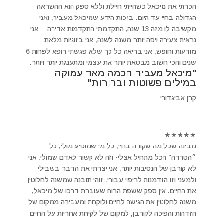
הכרתי את מיכאל כשהייתי חיילת וללא ספק הוא ההשראה
הגדולה בחיי עד היום. בזכות הידע שמיכאל מעביר, ואני
מקשיבה לו מזה 13 שנה, התקדמתי התקדמות אדירה ─ אני
נראית צעירה ויפה יותר משנה לשנה, אני בזוגיות מלאת
מודעות וחופש, אני בריאה כל כך שלא פגשתי רופא לפחות 6
שנים והכי חשוב מבטאת יותר את עצמי ומתענגת יותר ויותר.
"מיכאל מעביר חכמה מאד עמוקה
במילים פשוטות וברורות"
קרן אביגדורי
★
★
★
★
★
מבינה שכל מה שקורה בחיי, כל מי שמופיע מולי, כל
״הטרדה" הכל מתחיל אצלי- וזה לא קשור לאדם שמולי. אני
לא קורבן של הנסיבות יותר, אני יצרתי את הדבר בשבילי
ולמעני וזו הזדמנות לריפוי עבורי. זוהי תובנה שמשנה לחלוטין
את החיים. אין ספק ששפת הרוח שעוברת דרכו של מיכאל,
משנה לחלוטין את הגישה לחיים ולוקחת ומעבירה ממקום של
הזדהות והפיכה לקורבן, למקום של לקיחת אחריות על החיים