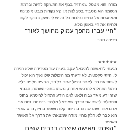
מורה. הוא מטפל שמחזיר בגוף את התשוקה לחיות וברמת
הנשמה הוא מסביר בסבלנות אין קיץ נקודות מבט מעניינות
ומאתגרות על החיים ובזכות כל זה יש לי חשק בבוקר לקום
ולחיות את חיי באופן מלא.
״חיי עברו מהפך עמוק מחושך לאור"
פרידה חבר
★
★
★
★
★
הגעתי לראשונה למיכאל עקב בעיית עור מטרידה שלא הניחה
לי, הייתי סקפטית, לא ידעתי מה היכולות שלו ואיך הוא יכול
לשנות את חיי, לאחר טיפול אחד בלבד, הבעיה חלפה כלא
היתה! התחלתי להרגיש אחרת, משהו בתוכי השתנה, הבנתי
שזה ידע מאד גבוה ולאט לאט הידע התחיל להיטמע בתוכי
והתחלתי ליישם את הדרך שמיכאל מלמד ביום יום. היום אני
אדם אחר שמרשה הרבה יותר קלות ושפע בחייו , הרס עצמי
הוא כבר לא חלק מחיי, מודה שמצאתי את הדרך אל האושר
האמיתי.
״הפכתי מאישה שיצרה דברים קשים