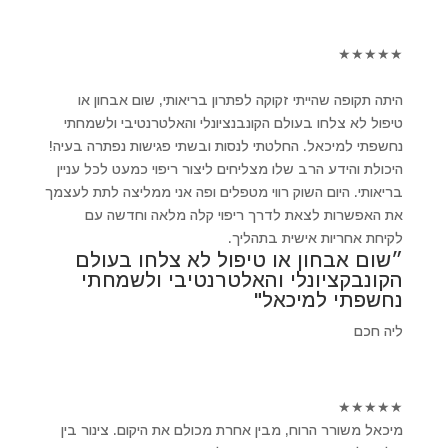
★
★
★
★
★
היתה תקופה שהייתי זקוקה לפתרון בריאותי, שום אבחון או
טיפול לא צלחו בעולם הקונבנציונלי והאלטרנטיבי ולשמחתי
נחשפתי למיכאל. החלטתי לנסות ובשתי פגישות נפתרה בעיה!
היכולת והידע הרב שלו מצליחים ליצור ריפוי כמעט לכל עניין
בריאותי. היום השוק רווי מטפלים ופה אני ממליצה לתת לעצמך
את האפשרות לצאת לדרך ריפוי קלה מלאה וחדשה עם
לקיחת אחריות אישית בתהליך.
״שום אבחון או טיפול לא צלחו בעולם
הקונבקציונלי והאלטרנטיבי ולשמחתי
נחשפתי למיכאל"
ליה חכם
★
★
★
★
★
מיכאל משורר הרוח, מבין אחרת מכולם את היקום. צינור בין