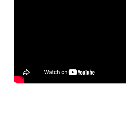
שושי רוזנבלט
על המהפך שעברה בקורס ההילינג של מיכאל