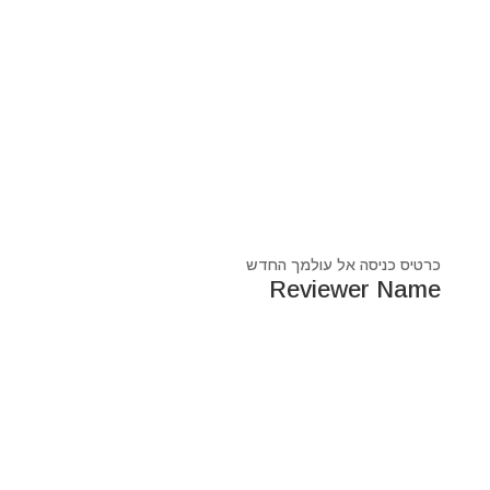
כרטיס כניסה אל עולמך החדש
Reviewer Name
נעים מאוד, ‏מיכאל אסדו
חלוץ ומוביל בעולם הרוח בסנכרון עם עולם החומר,
מרפא ומוביל את עולם הרוח מזה 44 שנה, היחיד שיכול לחבר
את הנשמה לגוף- את האור לכלי.
מאז היותי ילד עבר ועובר דרכי ידע עכשווי, וייעודי הוא תמיד
להביא את הכותרות העכשוויות של הסרט בו אנו חיים.