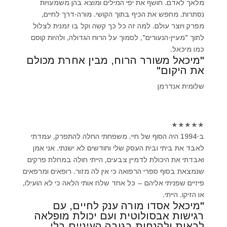
מלאך לאדם. חושף את יפי המילים ומוצא בהן משמעויות
נסתרות. מחפש את הכיף בתוך הקושי. מורה-דרך לחיים,
מפרק ויוצר עולם. למה זה כל כך קשה וקל בו זמנית לצלול
לתוך "מעיין-הנעורים", לסמוך על הרוח הגדולה, ולהיות קוסם
כמו מיכאל.
"מיכאל משורר הרוח, מבין אחרת מכולם
את היקום"
שלומית אנדרמן
★
★
★
★
★
ב-1994 היה הסוף של חיי. משפחתי החלה להתפרק, עמדתי
לאבד את ביתי ובית העסק שלי וחודשים לא ישנתי. אני אמן
ואבדתי את היכולת לדמיין צבעים, הייתי חולה במחלת פרקים
שנמצאת בסוף ספרי הרפואה כי אין לה מזור. רופאים ומרפאים
פיזיים שפניתי אליהם – כל אחד שלח אותי הלאה כי לא הועילו,
או הזיקו. הייתי.
"מיכאל אסדו מורה ענק לחיים, עם
רגישות אבסולוטית ועם יכולת מופלאה
לראות ולהנחות בגובה העיניים בלי