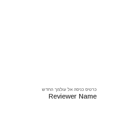
כרטיס כניסה אל עולמך החדש
Reviewer Name
נעים מאוד, ‏מיכאל אסדו
חלוץ ומוביל בעולם הרוח בסנכרון עם עולם החומר,
מרפא ומוביל את עולם הרוח מזה 44 שנה, היחיד שיכול לחבר את הנשמה לגוף- את האור לכלי.
מאז היותי ילד עבר ועובר דרכי ידע עכשווי, וייעודי הו