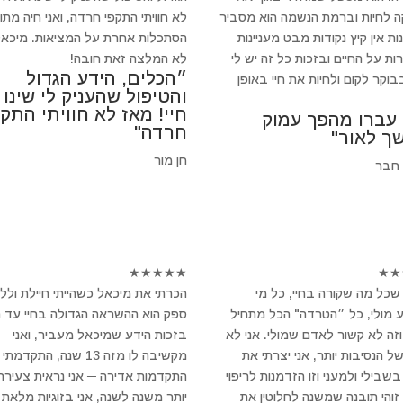
 לחיות וברמת הנשמה הוא מסביר
לא חוויתי התקפי חרדה, ואני חיה מתו
ת אין קיץ נקודות מבט מעניינות
הסתכלות אחרת על המציאות. מיכאל
ות על החיים ובזכות כל זה יש לי
לא המלצה זאת חובה!
״הכלים, הידע הגדול
וקר לקום ולחיות את חיי באופן
והטיפול שהעניק לי שינו
חיי! מאז לא חוויתי התקפ
 עברו מהפך עמוק
חרדה"
ך לאור"
חן מור
 חבר
★
★
★
★
★
★
★
שכל מה שקורה בחיי, כל מי
הכרתי את מיכאל כשהייתי חיילת ולל
 מולי, כל ״הטרדה" הכל מתחיל
ספק הוא ההשראה הגדולה בחיי עד הי
וזה לא קשור לאדם שמולי. אני לא
בזכות הידע שמיכאל מעביר, ואני
של הנסיבות יותר, אני יצרתי את
מקשיבה לו מזה 13 שנה, התקדמתי
שבילי ולמעני וזו הזדמנות לריפוי
התקדמות אדירה ─ אני נראית צעירה 
 זוהי תובנה שמשנה לחלוטין את
יותר משנה לשנה, אני בזוגיות מלאת