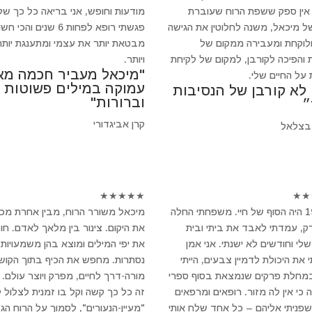
 אין ספק ששפת הרוח שעוברת
מודעות וחופש, אני בריאה כל כך של
ל מיכאל, משנה לחלוטין את הגישה
פגשתי רופא לפחות 6 שנים והכי 
ולוקחת ומעבירה ממקום של
מבטאת יותר את עצמי ומתענגת יותר
 והפיכה לקורבן, למקום של לקיחת
ויותר.
"מיכאל מעביר חכמה מא
 על החיים שלי.
עמוקה במילים פשוטות
 לא קורבן של הנסיבות
וברורות"
״
קרן אביגדורי
בצלאל
★
★
★
★
★
★
★
ב-1994 היה הסוף של חיי. משפחתי החלה
מיכאל משורר הרוח, מבין אחרת מכ
, עמדתי לאבד את ביתי ובית
את היקום. צינור בין מלאך לאדם. חו
לי וחודשים לא ישנתי. אני אמן
את יפי המילים ומוצא בהן משמעויות
 את היכולת לדמיין צבעים, הייתי
נסתרות. מחפש את הכיף בתוך הקושי
במחלת פרקים שנמצאת בסוף ספרי
מורה-דרך לחיים, מפרק ויוצר עולם.
 כי אין לה מזור. רופאים ומרפאים
זה כל כך קשה וקל בו זמנית לצלול 
 שפניתי אליהם – כל אחד שלח אותי
"מעיין-הנעורים", לסמוך על הרוח הגד