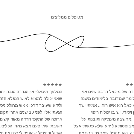
מטופלים ממליצים
★
★
★
★
★
★
★
ה של מיכאל הרבה שנים אני
המלאך מיכאל- אין הגדרה טובה יותר
לומר שמדובר בלימודים משנה
שאני יכולה למצוא לאיש הנפלא הזה
מיכאל הוא איש רוח... אמיתי ישר
ולידע שעובר דרכו ממש מחולל ניסי
יסודי. יש בו יכולות ריפוי
הגעתי אליו לפני 10 שנים אחרי תקו
..מחשבה מעמיקה ותובנות על
ארוכה של התקפי חרדה מאוד קשים 
מבוססות על ידע שלא פגשתי אצל
חשבתי שאי פעם אצא מזה, הכלים, 
ה. הוא מטפל שמחזיר בגוף את
הגדול והטיפול שהעניק לי שינו את חיי