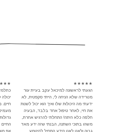
★
★
★
★
★
★
★
★
הגעתי לראשונה למיכאל עקב בעיית עור
כתלמיד
מטרידה שלא הניחה לי, הייתי סקפטית, לא
יכולה 
ידעתי מה היכולות שלו ואיך הוא יכול לשנות
חיים. 
את חיי, לאחר טיפול אחד בלבד, הבעיה
מעמיק ו
חלפה כלא היתה! התחלתי להרגיש אחרת,
גדולות
משהו בתוכי השתנה, הבנתי שזה ידע מאד
החיים 
גבוה ולאט לאט הידע התחיל להיטמע
אף מור