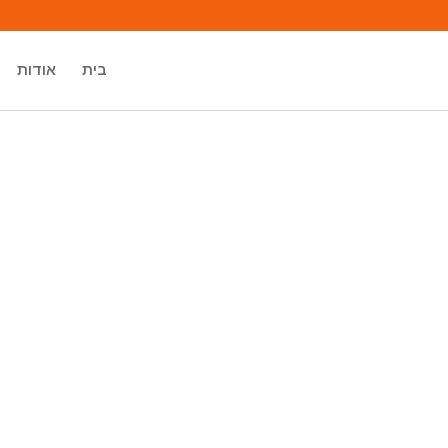
בית
אודות
מיכאל אסדו
מאסטר רוחני