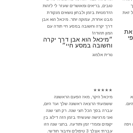
ך
טובים, בריאים ומאושרים שעזר לי לזהות
 זאת
הזדמנויות בזמן ולבחון נושאים מנקודת
מבט אחרת, עמוקה יותר. מיכאל הוא אבן
דרך יקרה וחשובה במסע חיי תודה עם
 את
המון תהודה!
י
״מיכאל הוא אבן דרך יקרה
וחשובה במסע חיי״
נורית אלמוג
★
★
★
★
★
א
מיכאל היקר, מאז הפעם הראשונה
ום.
ששמעתי הרצאה ראשונה שלך ועד היום,
עברה בסך הכל חצי שנה. רק חצי שנה
ואני מרגישה שעשיתי בזמן הזה דילוג בין
ויפה
יקומים וממדי זמן ותודעה. בחצי שנה הזו
עברתי אצלך 3 טיפולים וחיבור חודשי.