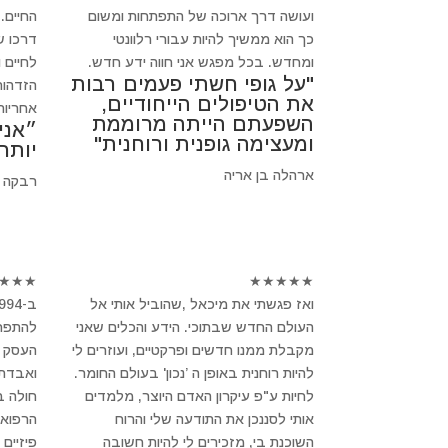
ועושה דרך ארוכה של התפתחות ומשום
החיים.
כך הוא ממשיך להיות עבורי רלוונטי
דרכו ש
ומחדש. בכל מפגש אני חווה ידע חדש.
לחיים 
"על גופי חשתי פעמים רבות
הזדהות
את הטיפולים הייחודיים,
אחריות
השפעתם הייתה מרוממת
״אני
ומעצימה גופנית ורוחנית"
יותר
ארהלה בן אריה
רבקה 
★
★
★
★
★
★
★
★
ואז פגשתי את מיכאל ,שהוביל אותי אל
העולם החדש שבתוכי. הידע והכלים שאני
להתפרק
מקבלת ממנו חדשים ופרקטיים, ועוזרים לי
העסק ש
להיות רוחנית באופן ה ’נכון' בעולם החומר.
ואבדתי
לחיות ע"פ עיקרון האדם היוצר, מלמדים
חולה 
אותי לסננכן את התודעה שלי והרוח
הרפואה
השוכנת בי, מזכירים לי להיות חשובה
פיזיים