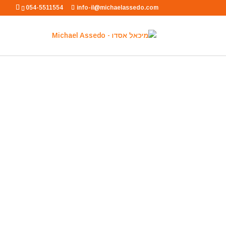
054-5511554
info-il@michaelassedo.com