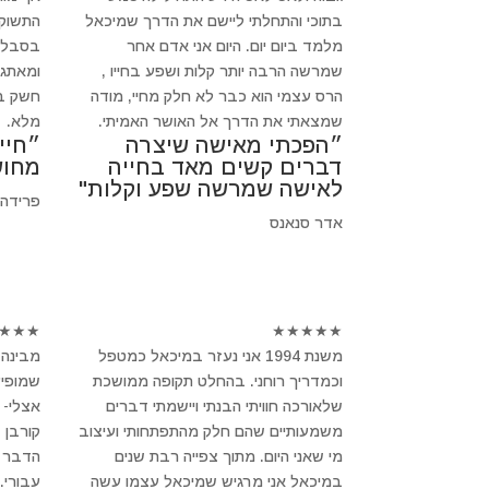
בתוכי והתחלתי ליישם את הדרך שמיכאל
התשוקה
מלמד ביום יום. היום אני אדם אחר
בסבלנו
שמרשה הרבה יותר קלות ושפע בחייו ,
ומאתגר
הרס עצמי הוא כבר לא חלק מחיי, מודה
חשק בב
שמצאתי את הדרך אל האושר האמיתי.
מלא.
״הפכתי מאישה שיצרה
״חיי
דברים קשים מאד בחייה
מחוש
לאישה שמרשה שפע וקלות"
פרידה
אדר סנאנס
★
★
★
★
★
★
★
★
משנת 1994 אני נעזר במיכאל כמטפל
מבינה 
וכמדריך רוחני. בהחלט תקופה ממושכת
שמופיע
שלאורכה חוויתי הבנתי ויישמתי דברים
אצלי- 
משמעותיים שהם חלק מהתפתחותי ועיצוב
קורבן 
מי שאני היום. מתוך צפייה רבת שנים
הדבר ב
במיכאל אני מרגיש שמיכאל עצמו עשה
עבורי.