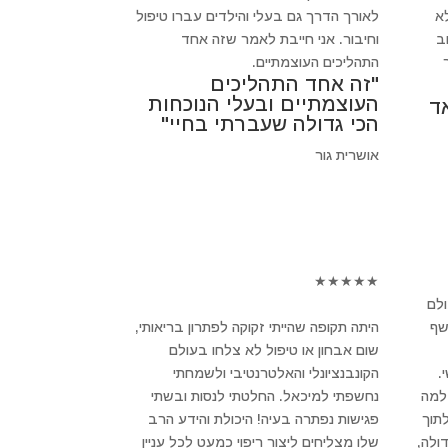
א
לאורך הדרך גם בעלי והילדים עברו טיפול
חשוב
וחיבור. אני חייבת לאמר שזה אחד
התהליכים העוצמתיים.
"זה אחד התהליכים
העוצמתיים ובעלי הנוכחות
ד
הכי גדולה שעברתי בחיי"
אושרית גור
★
★
★
★
★
ולם
שף
היתה תקופה שהייתי זקוקה לפתרון בריאותי,
שום אבחון או טיפול לא צלחו בעולם
.
הקונבנציונלי והאלטרנטיבי ולשמחתי
 למה
נחשפתי למיכאל. החלטתי לנסות ובשתי
לתוך
פגישות נפתרה בעיה! היכולת והידע הרב
ולה,
שלו מצליחים ליצור ריפוי כמעט לכל עניין