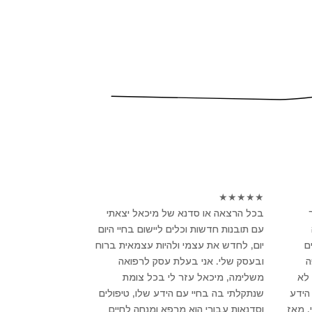
★
★
★
★
★
בכל הרצאה או סדנא של מיכאל יצאתי
עם תובנות חדשות וכלים ליישום בחיי היום
ם
יום, לחדש את עצמי ולהיות עצמאית ברוח
פה
ובעסק שלי. אני בעלת עסק לרפואה
לא
משלימה, מיכאל עזר לי בכל צומת
הידע
שנתקלתי בה בחיי עם הידע שלו, טיפולים
, מאז
וסדנאות עבורי הוא מרפא ומנחה לחיים