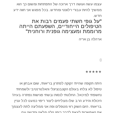
עצמו עשה ועושה דרך ארוכה של התפתחות ומשום כך הוא
ממשיך להיות עבורי רלוונטי ומחדש. בכל מפגש אני חווה ידע
חדש.
"על גופי חשתי פעמים רבות את
הטיפולים הייחודיים, השפעתם הייתה
מרוממת ומעצימה גופנית ורוחנית"
ארהלה בן אריה
★
★
★
★
★
היתה תקופה שהייתי זקוקה לפתרון בריאותי, שום אבחון או
טיפול לא צלחו בעולם הקונבנציונלי והאלטרנטיבי ולשמחתי
נחשפתי למיכאל. החלטתי לנסות ובשתי פגישות נפתרה בעיה!
היכולת והידע הרב שלו מצליחים ליצור ריפוי כמעט לכל עניין
בריאותי. היום השוק רווי מטפלים ופה אני ממליצה לתת לעצמך
את האפשרות לצאת לדרך ריפוי קלה מלאה וחדשה עם