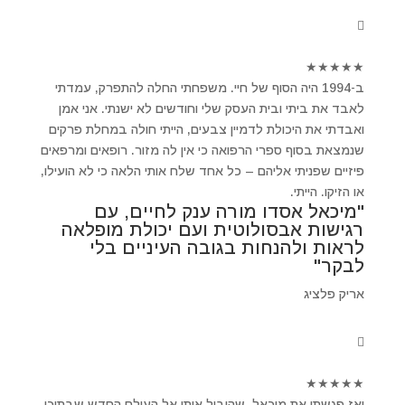
★
★
★
★
★
ב-1994 היה הסוף של חיי. משפחתי החלה להתפרק, עמדתי
לאבד את ביתי ובית העסק שלי וחודשים לא ישנתי. אני אמן
ואבדתי את היכולת לדמיין צבעים, הייתי חולה במחלת פרקים
שנמצאת בסוף ספרי הרפואה כי אין לה מזור. רופאים ומרפאים
פיזיים שפניתי אליהם – כל אחד שלח אותי הלאה כי לא הועילו,
או הזיקו. הייתי.
"מיכאל אסדו מורה ענק לחיים, עם
רגישות אבסולוטית ועם יכולת מופלאה
לראות ולהנחות בגובה העיניים בלי
לבקר"
אריק פלציג
★
★
★
★
★
ואז פגשתי את מיכאל ,שהוביל אותי אל העולם החדש שבתוכי.