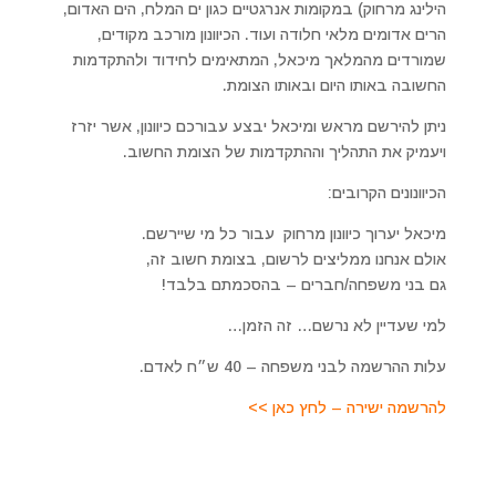
הילינג מרחוק) במקומות אנרגטיים כגון ים המלח, הים האדום,
הרים אדומים מלאי חלודה ועוד. הכיוונון מורכב מקודים,
שמורדים מהמלאך מיכאל, המתאימים לחידוד ולהתקדמות
החשובה באותו היום ובאותו הצומת.
ניתן להירשם מראש ומיכאל יבצע עבורכם כיוונון, אשר יזרז
ויעמיק את התהליך וההתקדמות של הצומת החשוב.
הכיוונונים הקרובים:
מיכאל יערוך כיוונון מרחוק עבור כל מי שיירשם.
אולם אנחנו ממליצים לרשום, בצומת חשוב זה,
גם בני משפחה/חברים – בהסכמתם בלבד!
למי שעדיין לא נרשם… זה הזמן…
עלות ההרשמה לבני משפחה – 40 ש״ח לאדם.
להרשמה ישירה – לחץ כאן >>