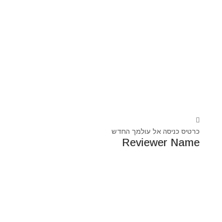
כרטיס כניסה אל עולמך החדש
Reviewer Name
נעים מאוד, ‏מיכאל אסדו
חלוץ ומוביל בעולם הרוח בסנכרון עם עולם החומר,
מרפא ומוביל את עולם הרוח מזה 44 שנה, היחיד שיכול לחבר
את הנשמה לגוף- את האור לכלי.
מאז היותי ילד עבר ועובר דרכי ידע עכשווי, וייעודי הוא תמיד