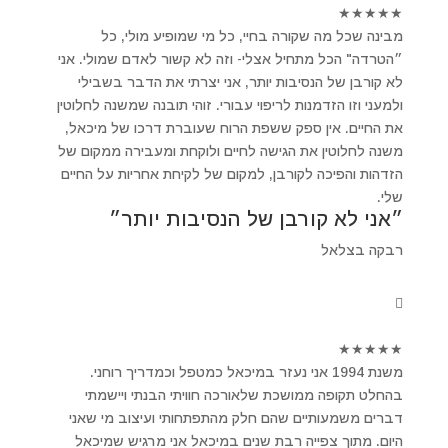
★
★
★
★
★
מבינה שכל מה שקורה בחיי, כל מי שמופיע מולי, כל
״הטרדה" הכל מתחיל אצלי- וזה לא קשור לאדם שמולי. אני
לא קורבן של הנסיבות יותר, אני יצרתי את הדבר בשבילי
ולמעני וזו הזדמנות לריפוי עבורי. זוהי תובנה שמשנה לחלוטין
את החיים. אין ספק ששפת הרוח שעוברת דרכו של מיכאל,
משנה לחלוטין את הגישה לחיים ולוקחת ומעבירה ממקום של
הזדהות והפיכה לקורבן, למקום של לקיחת אחריות על החיים
שלי.
״אני לא קורבן של הנסיבות יותר״
רבקה בצלאל
★
★
★
★
★
משנת 1994 אני נעזר במיכאל כמטפל וכמדריך רוחני.
בהחלט תקופה ממושכת שלאורכה חוויתי הבנתי ויישמתי
דברים משמעותיים שהם חלק מהתפתחותי ועיצוב מי שאני
היום. מתוך צפייה רבת שנים במיכאל אני מרגיש שמיכאל