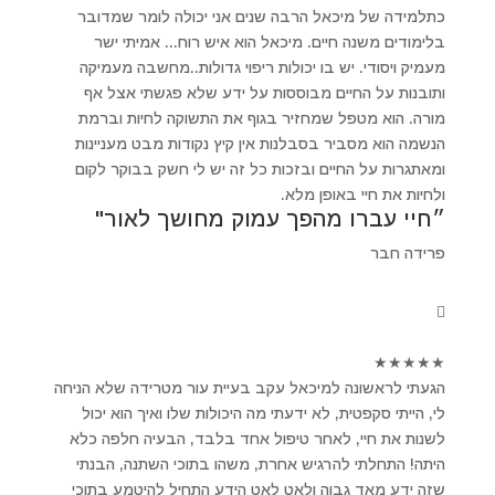
כתלמידה של מיכאל הרבה שנים אני יכולה לומר שמדובר
בלימודים משנה חיים. מיכאל הוא איש רוח... אמיתי ישר
מעמיק ויסודי. יש בו יכולות ריפוי גדולות..מחשבה מעמיקה
ותובנות על החיים מבוססות על ידע שלא פגשתי אצל אף
מורה. הוא מטפל שמחזיר בגוף את התשוקה לחיות וברמת
הנשמה הוא מסביר בסבלנות אין קיץ נקודות מבט מעניינות
ומאתגרות על החיים ובזכות כל זה יש לי חשק בבוקר לקום
ולחיות את חיי באופן מלא.
״חיי עברו מהפך עמוק מחושך לאור"
פרידה חבר
★
★
★
★
★
הגעתי לראשונה למיכאל עקב בעיית עור מטרידה שלא הניחה
לי, הייתי סקפטית, לא ידעתי מה היכולות שלו ואיך הוא יכול
לשנות את חיי, לאחר טיפול אחד בלבד, הבעיה חלפה כלא
היתה! התחלתי להרגיש אחרת, משהו בתוכי השתנה, הבנתי
שזה ידע מאד גבוה ולאט לאט הידע התחיל להיטמע בתוכי