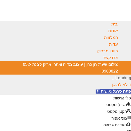
בית
אודות
המלצות
עדות
כיוונון מרחוק
צרו קשר
צילום שער: חן כהן | עיצוב מדיה ואתר: אריק לבנת 052-
8908822
Loading...
דילוג לתוכן
פתח סרגל נגישות
כלי נגישות
הגדל טקסט
הקטן טקסט
גווני אפור
ניגודיות גבוהה