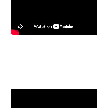
שושי רוזנבלט
על המהפך שעברה בקורס ההילינג של מיכאל