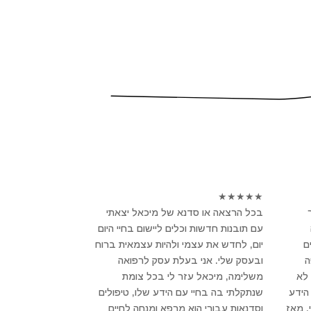
★
★
★
★
★
בכל הרצאה או סדנא של מיכאל יצאתי
עם תובנות חדשות וכלים ליישום בחיי היום
ם
יום, לחדש את עצמי ולהיות עצמאית ברוח
פה
ובעסק שלי. אני בעלת עסק לרפואה
לא
משלימה, מיכאל עזר לי בכל צומת
הידע
שנתקלתי בה בחיי עם הידע שלו, טיפולים
, מאז
וסדנאות עבורי הוא מרפא ומנחה לחיים