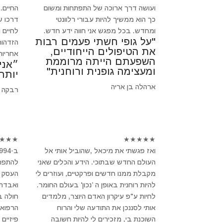
ועושה דרך ארוכה של התפתחות ומשום
החיים.
כך הוא ממשיך להיות עבורי רלוונטי
דרכו ש
ומחדש. בכל מפגש אני חווה ידע חדש.
לחיים 
"על גופי חשתי פעמים רבות
הזדהות
את הטיפולים הייחודיים,
אחריות
השפעתם הייתה מרוממת
״אני
ומעצימה גופנית ורוחנית"
יותר
ארהלה בן אריה
רבקה 
★
★
★
★
★
★
★
★
ואז פגשתי את מיכאל ,שהוביל אותי אל
העולם החדש שבתוכי. הידע והכלים שאני
להתפרק
מקבלת ממנו חדשים ופרקטיים, ועוזרים לי
העסק ש
להיות רוחנית באופן ה ’נכון' בעולם החומר.
ואבדתי
לחיות ע"פ עיקרון האדם היוצר, מלמדים
חולה 
אותי לסננכן את התודעה שלי והרוח
הרפואה
השוכנת בי, מזכירים לי להיות חשובה
פיזיים