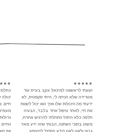
★
★
★
★
★
★
★
★
הגעתי לראשונה למיכאל עקב בעיית עור
כתלמיד
מטרידה שלא הניחה לי, הייתי סקפטית, לא
יכולה 
ידעתי מה היכולות שלו ואיך הוא יכול לשנות
חיים. 
את חיי, לאחר טיפול אחד בלבד, הבעיה
מעמיק ו
חלפה כלא היתה! התחלתי להרגיש אחרת,
גדולות
משהו בתוכי השתנה, הבנתי שזה ידע מאד
החיים 
גבוה ולאט לאט הידע התחיל להיטמע
אף מור