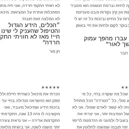
 לחיות וברמת הנשמה הוא מסביר
לא חוויתי התקפי חרדה, ואני חיה מתו
ת אין קיץ נקודות מבט מעניינות
הסתכלות אחרת על המציאות. מיכאל
ות על החיים ובזכות כל זה יש לי
לא המלצה זאת חובה!
״הכלים, הידע הגדול
וקר לקום ולחיות את חיי באופן
והטיפול שהעניק לי שינו
חיי! מאז לא חוויתי התקפ
 עברו מהפך עמוק
חרדה"
ך לאור"
חן מור
 חבר
★
★
★
★
★
★
★
שכל מה שקורה בחיי, כל מי
הכרתי את מיכאל כשהייתי חיילת ולל
 מולי, כל ״הטרדה" הכל מתחיל
ספק הוא ההשראה הגדולה בחיי עד הי
וזה לא קשור לאדם שמולי. אני לא
בזכות הידע שמיכאל מעביר, ואני
של הנסיבות יותר, אני יצרתי את
מקשיבה לו מזה 13 שנה, התקדמתי
שבילי ולמעני וזו הזדמנות לריפוי
התקדמות אדירה ─ אני נראית צעירה 
 זוהי תובנה שמשנה לחלוטין את
יותר משנה לשנה, אני בזוגיות מלאת