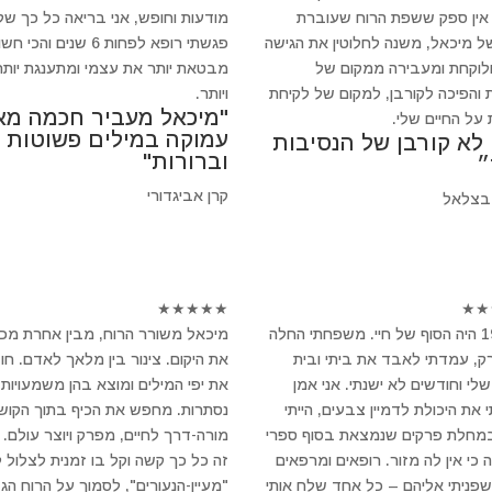
 אין ספק ששפת הרוח שעוברת
מודעות וחופש, אני בריאה כל כך של
ל מיכאל, משנה לחלוטין את הגישה
פגשתי רופא לפחות 6 שנים והכי 
ולוקחת ומעבירה ממקום של
מבטאת יותר את עצמי ומתענגת יותר
 והפיכה לקורבן, למקום של לקיחת
ויותר.
"מיכאל מעביר חכמה מא
 על החיים שלי.
עמוקה במילים פשוטות
 לא קורבן של הנסיבות
וברורות"
״
קרן אביגדורי
בצלאל
★
★
★
★
★
★
★
ב-1994 היה הסוף של חיי. משפחתי החלה
מיכאל משורר הרוח, מבין אחרת מכ
, עמדתי לאבד את ביתי ובית
את היקום. צינור בין מלאך לאדם. חו
לי וחודשים לא ישנתי. אני אמן
את יפי המילים ומוצא בהן משמעויות
 את היכולת לדמיין צבעים, הייתי
נסתרות. מחפש את הכיף בתוך הקושי
במחלת פרקים שנמצאת בסוף ספרי
מורה-דרך לחיים, מפרק ויוצר עולם.
 כי אין לה מזור. רופאים ומרפאים
זה כל כך קשה וקל בו זמנית לצלול 
 שפניתי אליהם – כל אחד שלח אותי
"מעיין-הנעורים", לסמוך על הרוח הגד