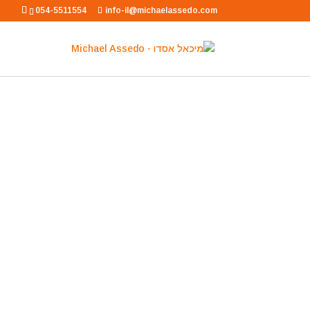
054-5511554
info-il@michaelassedo.com