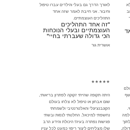
א
לאורך הדרך גם בעלי והילדים עברו טיפול
חשוב
וחיבור. אני חייבת לאמר שזה אחד
התהליכים העוצמתיים.
"זה אחד התהליכים
העוצמתיים ובעלי הנוכחות
ד
הכי גדולה שעברתי בחיי"
אושרית גור
★
★
★
★
★
ולם
שף
היתה תקופה שהייתי זקוקה לפתרון בריאותי,
שום אבחון או טיפול לא צלחו בעולם
.
הקונבנציונלי והאלטרנטיבי ולשמחתי
 למה
נחשפתי למיכאל. החלטתי לנסות ובשתי
לתוך
פגישות נפתרה בעיה! היכולת והידע הרב
ולה,
שלו מצליחים ליצור ריפוי כמעט לכל עניין