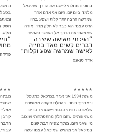
בתוכי והתחלתי ליישם את הדרך שמיכאל
התשוקה
מלמד ביום יום. היום אני אדם אחר
בסבלנו
שמרשה הרבה יותר קלות ושפע בחייו ,
ומאתגר
הרס עצמי הוא כבר לא חלק מחיי, מודה
חשק בב
שמצאתי את הדרך אל האושר האמיתי.
מלא.
״הפכתי מאישה שיצרה
״חיי
דברים קשים מאד בחייה
מחוש
לאישה שמרשה שפע וקלות"
פרידה
אדר סנאנס
★
★
★
★
★
★
★
★
משנת 1994 אני נעזר במיכאל כמטפל
מבינה 
וכמדריך רוחני. בהחלט תקופה ממושכת
שמופיע
שלאורכה חוויתי הבנתי ויישמתי דברים
אצלי- 
משמעותיים שהם חלק מהתפתחותי ועיצוב
קורבן 
מי שאני היום. מתוך צפייה רבת שנים
הדבר ב
במיכאל אני מרגיש שמיכאל עצמו עשה
עבורי.