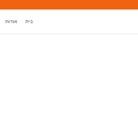
בית
אודות
מיכאל אסדו
מאסטר רוחני