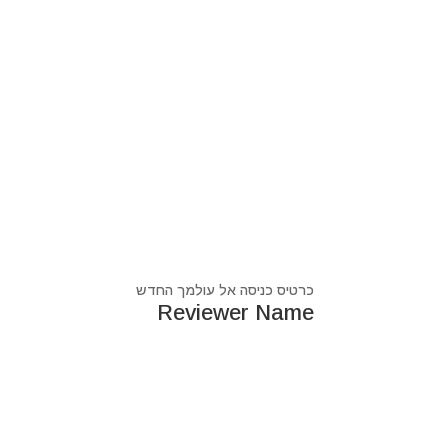
כרטיס כניסה אל עולמך החדש
Reviewer Name
נעים מאוד, ‏מיכאל אסדו
חלוץ ומוביל בעולם הרוח בסנכרון עם עולם החומר,
מרפא ומוביל את עולם הרוח מזה 44 שנה, היחיד שיכול לחבר את הנשמה לגוף- את האור לכלי.
מאז היותי ילד עבר ועובר דרכי ידע עכשווי, וייעודי הו