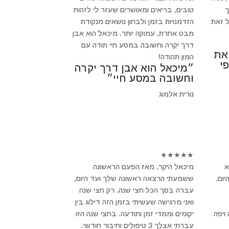
ך
טובים, בריאים ומאושרים שעזר לי לזהות
 זאת
הזדמנויות בזמן ולבחון נושאים מנקודת
מבט אחרת, עמוקה יותר. מיכאל הוא אבן
דרך יקרה וחשובה במסע חיי תודה עם
 את
המון תהודה!
י
״מיכאל הוא אבן דרך יקרה
וחשובה במסע חיי״
נורית אלמוג
★
★
★
★
★
א
מיכאל היקר, מאז הפעם הראשונה
ום.
ששמעתי הרצאה ראשונה שלך ועד היום,
עברה בסך הכל חצי שנה. רק חצי שנה
ואני מרגישה שעשיתי בזמן הזה דילוג בין
ויפה
יקומים וממדי זמן ותודעה. בחצי שנה הזו
עברתי אצלך 3 טיפולים וחיבור חודשי.