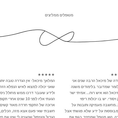
מטופלים ממליצים
★
★
★
★
★
★
★
ה של מיכאל הרבה שנים אני
המלאך מיכאל- אין הגדרה טובה יותר
לומר שמדובר בלימודים משנה
שאני יכולה למצוא לאיש הנפלא הזה
מיכאל הוא איש רוח... אמיתי ישר
ולידע שעובר דרכו ממש מחולל ניסי
יסודי. יש בו יכולות ריפוי
הגעתי אליו לפני 10 שנים אחרי תקו
..מחשבה מעמיקה ותובנות על
ארוכה של התקפי חרדה מאוד קשים 
מבוססות על ידע שלא פגשתי אצל
חשבתי שאי פעם אצא מזה, הכלים, 
ה. הוא מטפל שמחזיר בגוף את
הגדול והטיפול שהעניק לי שינו את חיי