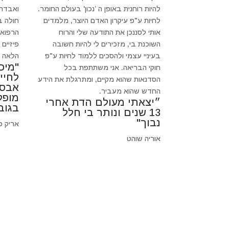
להיות רוחנית באופן ה ’נכון' בעולם החומר.
ואבדתי
לחיות ע"פ עיקרון האדם היוצר, מלמדים
חולה 
אותי לסננכן את התודעה שלי והרוח
הרפואה
השוכנת בי, מזכירים לי להיות חשובה
פיזיים
בעיניי עצמי ולהסכים ללמוד לחיות ע"פ
הלאה כי
"מיכ
חוקי הבריאה. אני משתתפת בכל
לחיי
הסדנאות שהוא מקיים, ומתרגלת את הידע
אבסו
החדש שהוא מעביר.
מופל
״יצאתי מעולם הדת אחרי
בגוב
13 שנים ונותר בי חלל
נבוך"
אריק פ
אוריה שוהט