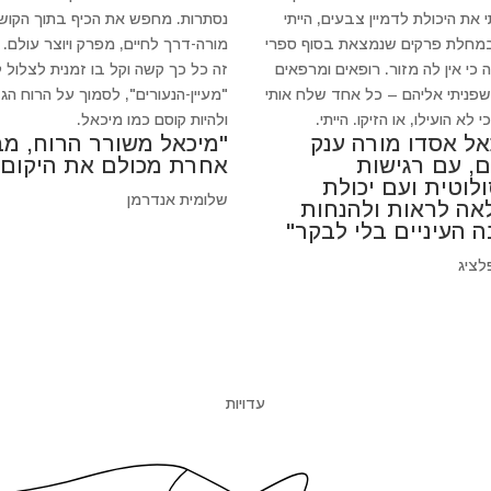
 את היכולת לדמיין צבעים, הייתי
נסתרות. מחפש את הכיף בתוך הקושי
במחלת פרקים שנמצאת בסוף ספרי
מורה-דרך לחיים, מפרק ויוצר עולם.
 כי אין לה מזור. רופאים ומרפאים
זה כל כך קשה וקל בו זמנית לצלול 
 שפניתי אליהם – כל אחד שלח אותי
"מעיין-הנעורים", לסמוך על הרוח הגד
 לא הועילו, או הזיקו. הייתי.
ולהיות קוסם כמו מיכאל.
אל אסדו מורה ענק
"מיכאל משורר הרוח, מב
ם, עם רגישות
אחרת מכולם את היקום"
לוטית ועם יכולת
שלומית אנדרמן
אה לראות ולהנחות
ה העיניים בלי לבקר"
לציג
עדויות