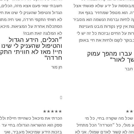
מבוססות על ידע שלא פגשתי אצל
חשבתי שאי פעם אצא מזה, הכלים, 
ה. הוא מטפל שמחזיר בגוף את
הגדול והטיפול שהעניק לי שינו את חיי
 לחיות וברמת הנשמה הוא מסביר
לא חוויתי התקפי חרדה, ואני חיה מתו
ת אין קיץ נקודות מבט מעניינות
הסתכלות אחרת על המציאות. מיכאל
ות על החיים ובזכות כל זה יש לי
לא המלצה זאת חובה!
״הכלים, הידע הגדול
וקר לקום ולחיות את חיי באופן
והטיפול שהעניק לי שינו
חיי! מאז לא חוויתי התקפ
 עברו מהפך עמוק
חרדה"
ך לאור"
חן מור
 חבר
★
★
★
★
★
★
★
שכל מה שקורה בחיי, כל מי
הכרתי את מיכאל כשהייתי חיילת ולל
 מולי, כל ״הטרדה" הכל מתחיל
ספק הוא ההשראה הגדולה בחיי עד הי
וזה לא קשור לאדם שמולי. אני לא
בזכות הידע שמיכאל מעביר, ואני