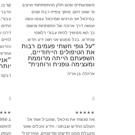
משמעותיים שהם חלק מהתפתחותי ועיצוב
קורבן 
מי שאני היום. מתוך צפייה רבת שנים
הדבר ב
במיכאל אני מרגיש שמיכאל עצמו עשה
עבורי.
ועושה דרך ארוכה של התפתחות ומשום
החיים.
כך הוא ממשיך להיות עבורי רלוונטי
דרכו ש
ומחדש. בכל מפגש אני חווה ידע חדש.
לחיים 
"על גופי חשתי פעמים רבות
הזדהות
את הטיפולים הייחודיים,
אחריות
השפעתם הייתה מרוממת
״אני
ומעצימה גופנית ורוחנית"
יותר
ארהלה בן אריה
רבקה 
★
★
★
★
★
★
★
★
ואז פגשתי את מיכאל ,שהוביל אותי אל
העולם החדש שבתוכי. הידע והכלים שאני
להתפרק
מקבלת ממנו חדשים ופרקטיים, ועוזרים לי
העסק ש