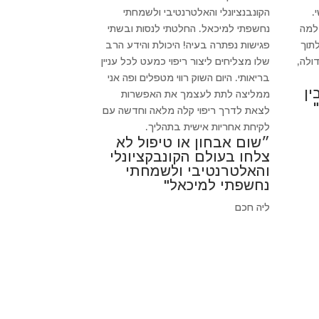
.
הקונבנציונלי והאלטרנטיבי ולשמחתי
 למה
נחשפתי למיכאל. החלטתי לנסות ובשתי
לתוך
פגישות נפתרה בעיה! היכולת והידע הרב
ולה,
שלו מצליחים ליצור ריפוי כמעט לכל עניין
בריאותי. היום השוק רווי מטפלים ופה אני
ין
ממליצה לתת לעצמך את האפשרות
לצאת לדרך ריפוי קלה מלאה וחדשה עם
לקיחת אחריות אישית בתהליך.
״שום אבחון או טיפול לא
צלחו בעולם הקונבקציונלי
והאלטרנטיבי ולשמחתי
נחשפתי למיכאל"
ליה חכם