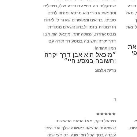
הידע
שנתקלתי בה בחיי עם הידע שלו, טיפולים
, מאז
וסדנאות עבורי הוא מרפא ומנחה לחיים
ך
טובים, בריאים ומאושרים שעזר לי לזהות
 זאת
הזדמנויות בזמן ולבחון נושאים מנקודת
מבט אחרת, עמוקה יותר. מיכאל הוא אבן
דרך יקרה וחשובה במסע חיי תודה עם
 את
המון תהודה!
י
״מיכאל הוא אבן דרך יקרה
וחשובה במסע חיי״
נורית אלמוג
★
★
★
★
★
א
מיכאל היקר, מאז הפעם הראשונה
ום.
ששמעתי הרצאה ראשונה שלך ועד היום,
עברה בסך הכל חצי שנה. רק חצי שנה