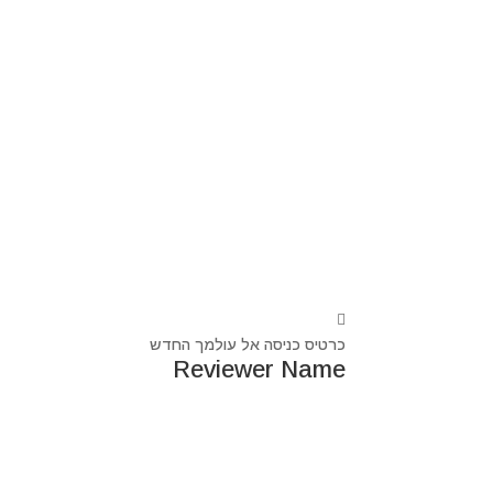
כרטיס כניסה אל עולמך החדש
Reviewer Name
נעים מאוד, ‏מיכאל אסדו
חלוץ ומוביל בעולם הרוח בסנכרון עם עולם החומר,
מרפא ומוביל את עולם הרוח מזה 44 שנה, היחיד שיכול לחבר את הנשמה לגוף- את האור לכלי.