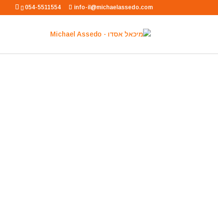
054-5511554
info-il@michaelassedo.com