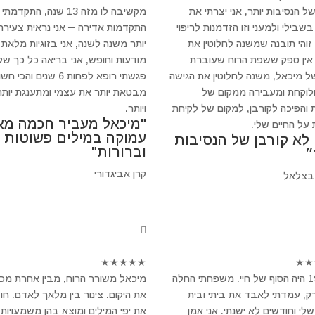
של הנסיבות יותר, אני יצרתי את
מקשיבה לו מזה 13 שנה, התקדמתי
שבילי ולמעני וזו הזדמנות לריפוי
התקדמות אדירה ─ אני נראית צעירה 
 זוהי תובנה שמשנה לחלוטין את
יותר משנה לשנה, אני בזוגיות מלאת
 אין ספק ששפת הרוח שעוברת
מודעות וחופש, אני בריאה כל כך של
ל מיכאל, משנה לחלוטין את הגישה
פגשתי רופא לפחות 6 שנים והכי 
ולוקחת ומעבירה ממקום של
מבטאת יותר את עצמי ומתענגת יותר
 והפיכה לקורבן, למקום של לקיחת
ויותר.
"מיכאל מעביר חכמה מא
 על החיים שלי.
עמוקה במילים פשוטות
 לא קורבן של הנסיבות
וברורות"
״
קרן אביגדורי
בצלאל
★
★
★
★
★
★
★
ב-1994 היה הסוף של חיי. משפחתי החלה
מיכאל משורר הרוח, מבין אחרת מכ
, עמדתי לאבד את ביתי ובית
את היקום. צינור בין מלאך לאדם. חו
לי וחודשים לא ישנתי. אני אמן
את יפי המילים ומוצא בהן משמעויות