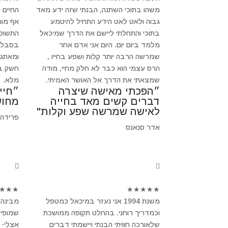
משהו בתוכי השתנה, הבנתי שזה ידע מאד
החיים 
גבוה ולאט לאט הידע התחיל להיטמע
אף מור
בתוכי והתחלתי ליישם את הדרך שמיכאל
התשוקה
מלמד ביום יום. היום אני אדם אחר
בסבלנו
שמרשה הרבה יותר קלות ושפע בחייו ,
ומאתגר
הרס עצמי הוא כבר לא חלק מחיי, מודה
חשק בב
שמצאתי את הדרך אל האושר האמיתי.
מלא.
״הפכתי מאישה שיצרה
״חיי
דברים קשים מאד בחייה
מחוש
לאישה שמרשה שפע וקלות"
פרידה
אדר סנאנס
★
★
★
★
★
★
★
★
משנת 1994 אני נעזר במיכאל כמטפל
מבינה 
וכמדריך רוחני. בהחלט תקופה ממושכת
שמופיע
שלאורכה חוויתי הבנתי ויישמתי דברים
אצלי- 