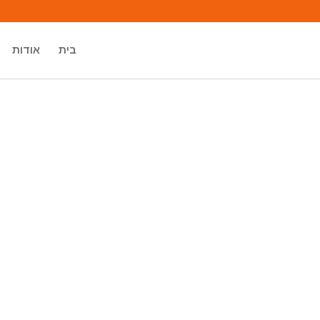
בית
אודות
מיכאל אסדו
מאסטר רוחני