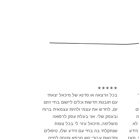
★
★
★
★
★
בכל הרצאה או סדנא של מיכאל יצאתי
עם תובנות חדשות וכלים ליישום בחיי היום
ם
יום, לחדש את עצמי ולהיות עצמאית ברוח
פה
ובעסק שלי. אני בעלת עסק לרפואה
לא
משלימה, מיכאל עזר לי בכל צומת
הידע
שנתקלתי בה בחיי עם הידע שלו, טיפולים
, מאז
וסדנאות עבורי הוא מרפא ומנחה לחיים