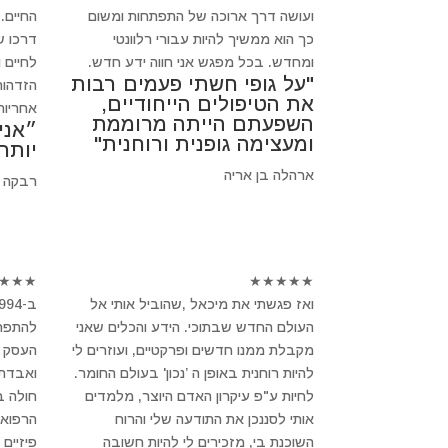
ועושה דרך ארוכה של התפתחות ומשום
החיים.
כך הוא ממשיך להיות עבורי רלוונטי
דרכו ש
ומחדש. בכל מפגש אני חווה ידע חדש.
לחיים 
"על גופי חשתי פעמים רבות
הזדהות
את הטיפולים הייחודיים,
אחריות
השפעתם הייתה מרוממת
״אני
ומעצימה גופנית ורוחנית"
יותר
ארהלה בן אריה
רבקה 
★
★
★
★
★
★
★
★
ואז פגשתי את מיכאל ,שהוביל אותי אל
העולם החדש שבתוכי. הידע והכלים שאני
להתפרק
מקבלת ממנו חדשים ופרקטיים, ועוזרים לי
העסק ש
להיות רוחנית באופן ה ’נכון' בעולם החומר.
ואבדתי
לחיות ע"פ עיקרון האדם היוצר, מלמדים
חולה 
אותי לסננכן את התודעה שלי והרוח
הרפואה
השוכנת בי, מזכירים לי להיות חשובה
פיזיים