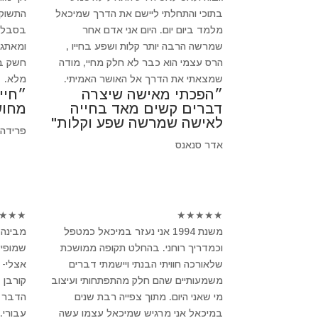
בתוכי והתחלתי ליישם את הדרך שמיכאל
התשוקה
מלמד ביום יום. היום אני אדם אחר
בסבלנו
שמרשה הרבה יותר קלות ושפע בחייו ,
ומאתגר
הרס עצמי הוא כבר לא חלק מחיי, מודה
חשק בב
שמצאתי את הדרך אל האושר האמיתי.
מלא.
״הפכתי מאישה שיצרה
״חיי
דברים קשים מאד בחייה
מחוש
לאישה שמרשה שפע וקלות"
פרידה
אדר סנאנס
★
★
★
★
★
★
★
★
משנת 1994 אני נעזר במיכאל כמטפל
מבינה 
וכמדריך רוחני. בהחלט תקופה ממושכת
שמופיע
שלאורכה חוויתי הבנתי ויישמתי דברים
אצלי- 
משמעותיים שהם חלק מהתפתחותי ועיצוב
קורבן 
מי שאני היום. מתוך צפייה רבת שנים
הדבר ב
במיכאל אני מרגיש שמיכאל עצמו עשה
עבורי.