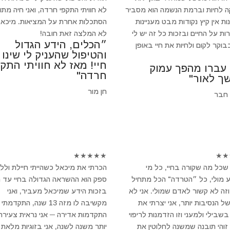
 לחיות וברמת הנשמה הוא מסביר
לא חוויתי התקפי חרדה, ואני חיה מתו
ת אין קיץ נקודות מבט מעניינות
הסתכלות אחרת על המציאות. מיכאל
ות על החיים ובזכות כל זה יש לי
לא המלצה זאת חובה!
״הכלים, הידע הגדול
וקר לקום ולחיות את חיי באופן
והטיפול שהעניק לי שינו
חיי! מאז לא חוויתי התקפ
 עברו מהפך עמוק
חרדה"
ך לאור"
חן מור
 חבר
★
★
★
★
★
★
★
שכל מה שקורה בחיי, כל מי
הכרתי את מיכאל כשהייתי חיילת ולל
 מולי, כל ״הטרדה" הכל מתחיל
ספק הוא ההשראה הגדולה בחיי עד הי
וזה לא קשור לאדם שמולי. אני לא
בזכות הידע שמיכאל מעביר, ואני
של הנסיבות יותר, אני יצרתי את
מקשיבה לו מזה 13 שנה, התקדמתי
שבילי ולמעני וזו הזדמנות לריפוי
התקדמות אדירה ─ אני נראית צעירה 
 זוהי תובנה שמשנה לחלוטין את
יותר משנה לשנה, אני בזוגיות מלאת