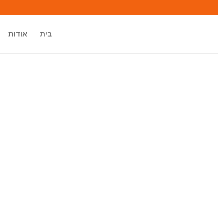
בית
אודות
מיכאל אסדו
מאסטר רוחני