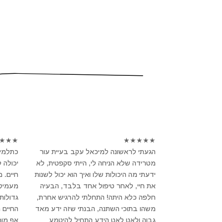
★
★
★
★
★
★
★
★
הגעתי לראשונה למיכאל עקב בעיית עור
כתלמיד
מטרידה שלא הניחה לי, הייתי סקפטית, לא
יכולה 
ידעתי מה היכולות שלו ואיך הוא יכול לשנות
חיים. 
את חיי, לאחר טיפול אחד בלבד, הבעיה
מעמיק ו
חלפה כלא היתה! התחלתי להרגיש אחרת,
גדולות
משהו בתוכי השתנה, הבנתי שזה ידע מאד
החיים 
גבוה ולאט לאט הידע התחיל להיטמע
אף מור