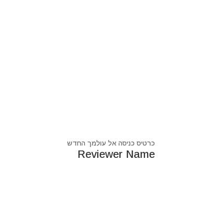
כרטיס כניסה אל עולמך החדש
Reviewer Name
נעים מאוד, ‏מיכאל אסדו
חלוץ ומוביל בעולם הרוח בסנכרון עם עולם החומר,
מרפא ומוביל את עולם הרוח מזה 44 שנה, היחיד שיכול לחבר את הנשמה לגוף- את האור לכלי.
מאז היותי ילד עבר ועובר דרכי ידע עכשווי, וייעודי הו