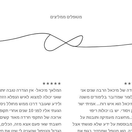
מטופלים ממליצים
★
★
★
★
★
★
★
ה של מיכאל הרבה שנים אני
המלאך מיכאל- אין הגדרה טובה יותר
לומר שמדובר בלימודים משנה
שאני יכולה למצוא לאיש הנפלא הזה
מיכאל הוא איש רוח... אמיתי ישר
ולידע שעובר דרכו ממש מחולל ניסי
יסודי. יש בו יכולות ריפוי
הגעתי אליו לפני 10 שנים אחרי תקו
..מחשבה מעמיקה ותובנות על
ארוכה של התקפי חרדה מאוד קשים 
מבוססות על ידע שלא פגשתי אצל
חשבתי שאי פעם אצא מזה, הכלים, 
ה. הוא מטפל שמחזיר בגוף את
הגדול והטיפול שהעניק לי שינו את חיי