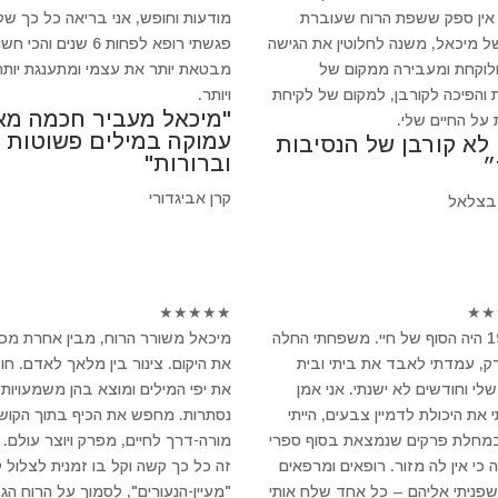
 אין ספק ששפת הרוח שעוברת
מודעות וחופש, אני בריאה כל כך של
ל מיכאל, משנה לחלוטין את הגישה
פגשתי רופא לפחות 6 שנים והכי 
ולוקחת ומעבירה ממקום של
מבטאת יותר את עצמי ומתענגת יותר
 והפיכה לקורבן, למקום של לקיחת
ויותר.
"מיכאל מעביר חכמה מא
 על החיים שלי.
עמוקה במילים פשוטות
 לא קורבן של הנסיבות
וברורות"
״
קרן אביגדורי
בצלאל
★
★
★
★
★
★
★
ב-1994 היה הסוף של חיי. משפחתי החלה
מיכאל משורר הרוח, מבין אחרת מכ
, עמדתי לאבד את ביתי ובית
את היקום. צינור בין מלאך לאדם. חו
לי וחודשים לא ישנתי. אני אמן
את יפי המילים ומוצא בהן משמעויות
 את היכולת לדמיין צבעים, הייתי
נסתרות. מחפש את הכיף בתוך הקושי
במחלת פרקים שנמצאת בסוף ספרי
מורה-דרך לחיים, מפרק ויוצר עולם.
 כי אין לה מזור. רופאים ומרפאים
זה כל כך קשה וקל בו זמנית לצלול 
 שפניתי אליהם – כל אחד שלח אותי
"מעיין-הנעורים", לסמוך על הרוח הגד