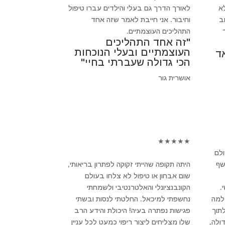
א
לאורך הדרך גם בעלי והילדים עברו טיפול
חשוב
וחיבור. אני חייבת לאמר שזה אחד
התהליכים העוצמתיים.
"זה אחד התהליכים
העוצמתיים ובעלי הנוכחות
ד
הכי גדולה שעברתי בחיי"
אושרית גור
★
★
★
★
★
ולם
שף
היתה תקופה שהייתי זקוקה לפתרון בריאותי,
שום אבחון או טיפול לא צלחו בעולם
.
הקונבנציונלי והאלטרנטיבי ולשמחתי
 למה
נחשפתי למיכאל. החלטתי לנסות ובשתי
לתוך
פגישות נפתרה בעיה! היכולת והידע הרב
ולה,
שלו מצליחים ליצור ריפוי כמעט לכל עניין