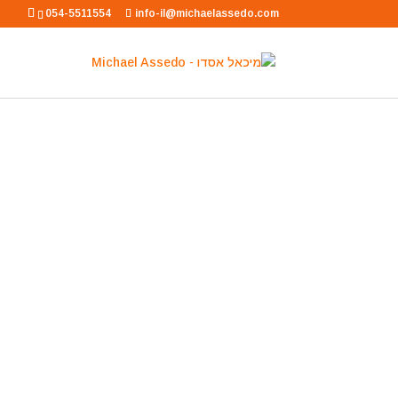
054-5511554
info-il@michaelassedo.com