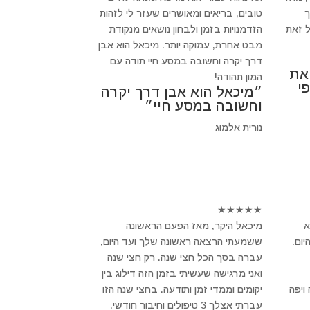
ך
טובים, בריאים ומאושרים שעזר לי לזהות
 זאת
הזדמנויות בזמן ולבחון נושאים מנקודת
מבט אחרת, עמוקה יותר. מיכאל הוא אבן
דרך יקרה וחשובה במסע חיי תודה עם
 את
המון תהודה!
י
״מיכאל הוא אבן דרך יקרה
וחשובה במסע חיי״
נורית אלמוג
★
★
★
★
★
א
מיכאל היקר, מאז הפעם הראשונה
ום.
ששמעתי הרצאה ראשונה שלך ועד היום,
עברה בסך הכל חצי שנה. רק חצי שנה
ואני מרגישה שעשיתי בזמן הזה דילוג בין
ויפה
יקומים וממדי זמן ותודעה. בחצי שנה הזו
עברתי אצלך 3 טיפולים וחיבור חודשי.