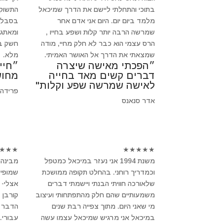
בתוכי והתחלתי ליישם את הדרך שמיכאל
התשוקה
מלמד ביום יום. היום אני אדם אחר
בסבלנו
שמרשה הרבה יותר קלות ושפע בחייו ,
ומאתגר
הרס עצמי הוא כבר לא חלק מחיי, מודה
חשק בב
שמצאתי את הדרך אל האושר האמיתי.
מלא.
״הפכתי מאישה שיצרה
״חיי
דברים קשים מאד בחייה
מחוש
לאישה שמרשה שפע וקלות"
פרידה
אדר סנאנס
★
★
★
★
★
★
★
★
משנת 1994 אני נעזר במיכאל כמטפל
מבינה 
וכמדריך רוחני. בהחלט תקופה ממושכת
שמופיע
שלאורכה חוויתי הבנתי ויישמתי דברים
אצלי- 
משמעותיים שהם חלק מהתפתחותי ועיצוב
קורבן 
מי שאני היום. מתוך צפייה רבת שנים
הדבר ב
במיכאל אני מרגיש שמיכאל עצמו עשה
עבורי.