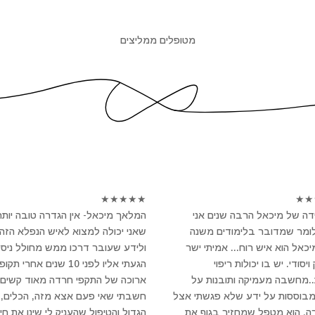
מטופלים ממליצים
★
★
★
★
★
★
★
ה של מיכאל הרבה שנים אני
המלאך מיכאל- אין הגדרה טובה יותר
לומר שמדובר בלימודים משנה
שאני יכולה למצוא לאיש הנפלא הזה
מיכאל הוא איש רוח... אמיתי ישר
ולידע שעובר דרכו ממש מחולל ניסי
יסודי. יש בו יכולות ריפוי
הגעתי אליו לפני 10 שנים אחרי תקו
..מחשבה מעמיקה ותובנות על
ארוכה של התקפי חרדה מאוד קשים 
מבוססות על ידע שלא פגשתי אצל
חשבתי שאי פעם אצא מזה, הכלים, 
ה. הוא מטפל שמחזיר בגוף את
הגדול והטיפול שהעניק לי שינו את חיי