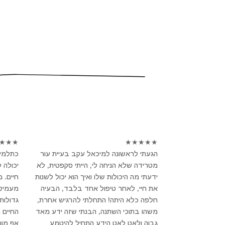
★
★
★
★
★
★
★
★
הגעתי לראשונה למיכאל עקב בעיית עור
כתלמיד
מטרידה שלא הניחה לי, הייתי סקפטית, לא
יכולה 
ידעתי מה היכולות שלו ואיך הוא יכול לשנות
חיים. 
את חיי, לאחר טיפול אחד בלבד, הבעיה
מעמיק ו
חלפה כלא היתה! התחלתי להרגיש אחרת,
גדולות
משהו בתוכי השתנה, הבנתי שזה ידע מאד
החיים 
גבוה ולאט לאט הידע התחיל להיטמע
אף מור