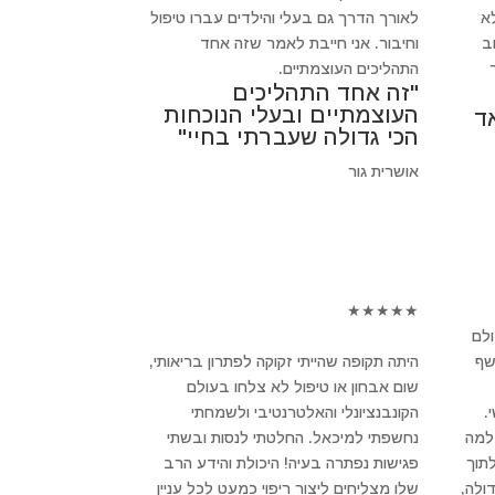
א
לאורך הדרך גם בעלי והילדים עברו טיפול
חשוב
וחיבור. אני חייבת לאמר שזה אחד
התהליכים העוצמתיים.
"זה אחד התהליכים
העוצמתיים ובעלי הנוכחות
ד
הכי גדולה שעברתי בחיי"
אושרית גור
★
★
★
★
★
ולם
שף
היתה תקופה שהייתי זקוקה לפתרון בריאותי,
שום אבחון או טיפול לא צלחו בעולם
.
הקונבנציונלי והאלטרנטיבי ולשמחתי
 למה
נחשפתי למיכאל. החלטתי לנסות ובשתי
לתוך
פגישות נפתרה בעיה! היכולת והידע הרב
ולה,
שלו מצליחים ליצור ריפוי כמעט לכל עניין