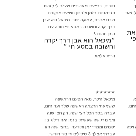
ך
טובים, בריאים ומאושרים שעזר לי לזהות
 זאת
הזדמנויות בזמן ולבחון נושאים מנקודת
מבט אחרת, עמוקה יותר. מיכאל הוא אבן
דרך יקרה וחשובה במסע חיי תודה עם
 את
המון תהודה!
י
״מיכאל הוא אבן דרך יקרה
וחשובה במסע חיי״
נורית אלמוג
★
★
★
★
★
א
מיכאל היקר, מאז הפעם הראשונה
ום.
ששמעתי הרצאה ראשונה שלך ועד היום,
עברה בסך הכל חצי שנה. רק חצי שנה
ואני מרגישה שעשיתי בזמן הזה דילוג בין
ויפה
יקומים וממדי זמן ותודעה. בחצי שנה הזו
עברתי אצלך 3 טיפולים וחיבור חודשי.