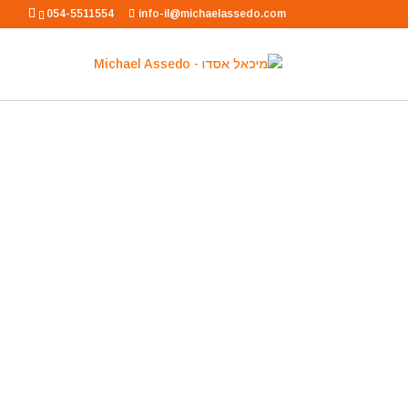
054-5511554
info-il@michaelassedo.com