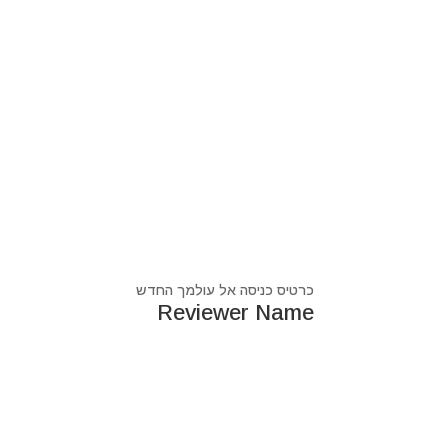
כרטיס כניסה אל עולמך החדש
Reviewer Name
נעים מאוד, ‏מיכאל אסדו
חלוץ ומוביל בעולם הרוח בסנכרון עם עולם החומר,
מרפא ומוביל את עולם הרוח מזה 44 שנה, היחיד שיכול לחבר את הנשמה לגוף- את האור לכלי.
מאז היותי ילד עבר ועובר דרכי ידע עכשווי, וייעודי הו