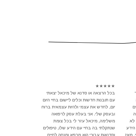
★
★
★
★
★
בכל הרצאה או סדנא של מיכאל יצאתי
עם תובנות חדשות וכלים ליישום בחיי היום
ם
יום, לחדש את עצמי ולהיות עצמאית ברוח
פה
ובעסק שלי. אני בעלת עסק לרפואה
לא
משלימה, מיכאל עזר לי בכל צומת
הידע
שנתקלתי בה בחיי עם הידע שלו, טיפולים
, מאז
וסדנאות עבורי הוא מרפא ומנחה לחיים