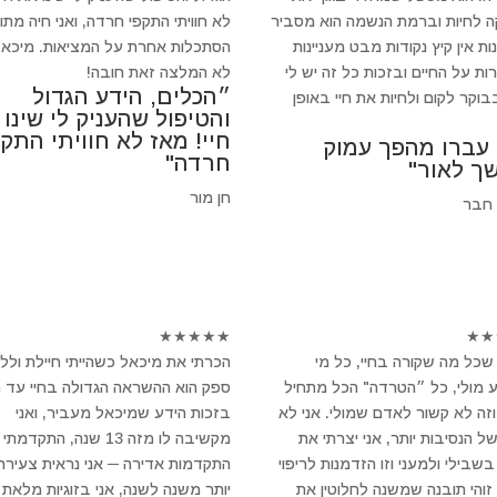
 לחיות וברמת הנשמה הוא מסביר
לא חוויתי התקפי חרדה, ואני חיה מתו
ת אין קיץ נקודות מבט מעניינות
הסתכלות אחרת על המציאות. מיכאל
ות על החיים ובזכות כל זה יש לי
לא המלצה זאת חובה!
״הכלים, הידע הגדול
וקר לקום ולחיות את חיי באופן
והטיפול שהעניק לי שינו
חיי! מאז לא חוויתי התקפ
 עברו מהפך עמוק
חרדה"
ך לאור"
חן מור
 חבר
★
★
★
★
★
★
★
שכל מה שקורה בחיי, כל מי
הכרתי את מיכאל כשהייתי חיילת ולל
 מולי, כל ״הטרדה" הכל מתחיל
ספק הוא ההשראה הגדולה בחיי עד הי
וזה לא קשור לאדם שמולי. אני לא
בזכות הידע שמיכאל מעביר, ואני
של הנסיבות יותר, אני יצרתי את
מקשיבה לו מזה 13 שנה, התקדמתי
שבילי ולמעני וזו הזדמנות לריפוי
התקדמות אדירה ─ אני נראית צעירה 
 זוהי תובנה שמשנה לחלוטין את
יותר משנה לשנה, אני בזוגיות מלאת