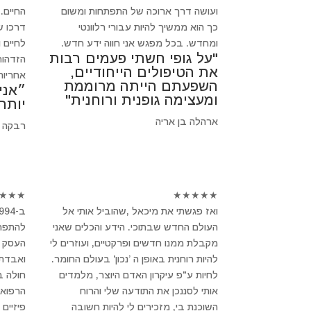
ועושה דרך ארוכה של התפתחות ומשום
החיים.
כך הוא ממשיך להיות עבורי רלוונטי
דרכו ש
ומחדש. בכל מפגש אני חווה ידע חדש.
לחיים 
"על גופי חשתי פעמים רבות
הזדהות
את הטיפולים הייחודיים,
אחריות
השפעתם הייתה מרוממת
״אני
ומעצימה גופנית ורוחנית"
יותר
ארהלה בן אריה
רבקה 
★
★
★
★
★
★
★
★
ואז פגשתי את מיכאל ,שהוביל אותי אל
העולם החדש שבתוכי. הידע והכלים שאני
להתפרק
מקבלת ממנו חדשים ופרקטיים, ועוזרים לי
העסק ש
להיות רוחנית באופן ה ’נכון' בעולם החומר.
ואבדתי
לחיות ע"פ עיקרון האדם היוצר, מלמדים
חולה 
אותי לסננכן את התודעה שלי והרוח
הרפואה
השוכנת בי, מזכירים לי להיות חשובה
פיזיים