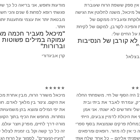
 אין ספק ששפת הרוח שעוברת
מודעות וחופש, אני בריאה כל כך של
ל מיכאל, משנה לחלוטין את הגישה
פגשתי רופא לפחות 6 שנים והכי 
ולוקחת ומעבירה ממקום של
מבטאת יותר את עצמי ומתענגת יותר
 והפיכה לקורבן, למקום של לקיחת
ויותר.
"מיכאל מעביר חכמה מא
 על החיים שלי.
עמוקה במילים פשוטות
 לא קורבן של הנסיבות
וברורות"
״
קרן אביגדורי
בצלאל
★
★
★
★
★
★
★
ב-1994 היה הסוף של חיי. משפחתי החלה
מיכאל משורר הרוח, מבין אחרת מכ
, עמדתי לאבד את ביתי ובית
את היקום. צינור בין מלאך לאדם. חו
לי וחודשים לא ישנתי. אני אמן
את יפי המילים ומוצא בהן משמעויות
 את היכולת לדמיין צבעים, הייתי
נסתרות. מחפש את הכיף בתוך הקושי
במחלת פרקים שנמצאת בסוף ספרי
מורה-דרך לחיים, מפרק ויוצר עולם.
 כי אין לה מזור. רופאים ומרפאים
זה כל כך קשה וקל בו זמנית לצלול 
 שפניתי אליהם – כל אחד שלח אותי
"מעיין-הנעורים", לסמוך על הרוח הגד