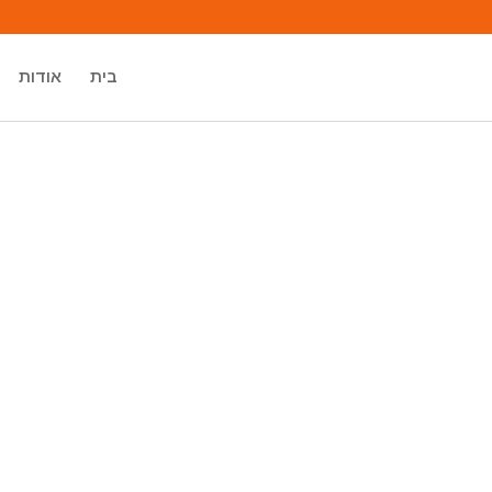
בית
אודות
מיכאל אסדו
מאסטר רוחני