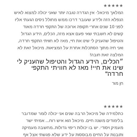
★
★
★
★
★
המלאך מיכאל- אין הגדרה טובה יותר שאני יכולה למצוא לאיש
הנפלא הזה ולידע שעובר דרכו ממש מחולל ניסים הגעתי אליו
לפני 10 שנים אחרי תקופה ארוכה של התקפי חרדה מאוד
קשים לא חשבתי שאי פעם אצא מזה, הכלים, הידע הגדול
והטיפול שהעניק לי שינו את חיי, מאז לא חוויתי התקפי חרדה,
ואני חיה מתוך הסתכלות אחרת על המציאות. מיכאל זאת לא
המלצה זאת חובה!
״הכלים, הידע הגדול והטיפול שהעניק לי
שינו את חיי! מאז לא חוויתי התקפי
חרדה"
חן מור
★
★
★
★
★
כתלמידה של מיכאל הרבה שנים אני יכולה לומר שמדובר
בלימודים משנה חיים. מיכאל הוא איש רוח... אמיתי ישר
מעמיק ויסודי. יש בו יכולות ריפוי גדולות..מחשבה מעמיקה
ותובנות על החיים מבוססות על ידע שלא פגשתי אצל אף