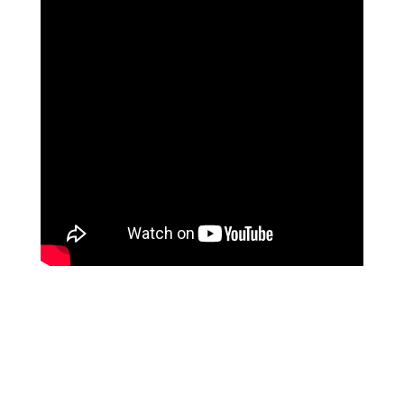
שושי רוזנבלט
על המהפך שעברה בקורס ההילינג של מיכאל