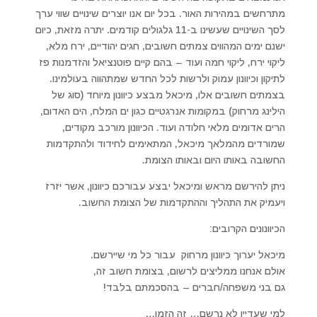
מתרחשים במהירות האור. בכל יום אנו יוצרים שינויים שווי ערך
לסך השינויים שעשינו ב-11 גלגולים קודמים. יתרה מזאת, כיום
ישנם ימים המהווים צמתים חשובים, חגים יהודיים, ירח מלא,
ליקוי ירח, ליקוי חמה ועוד – בהם קיים פוטנציאל והזדמנות פז
לתיקון וכיוונון עמוק ולרשות לכל החדש שמתהווה בעולמינו.
בצמתים חשובים אלו, מיכאל מבצע כיוונון מיוחד (סוג של
הילינג מרחוק) במקומות אנרגטיים כגון ים המלח, הים האדום,
הרים אדומים מלאי חלודה ועוד. הכיוונון מורכב מקודים,
שמורדים מהמלאך מיכאל, המתאימים לחידוד ולהתקדמות
החשובה באותו היום ובאותו הצומת.
ניתן להירשם מראש ומיכאל יבצע עבורכם כיוונון, אשר יזרז
ויעמיק את התהליך וההתקדמות של הצומת החשוב.
הכיוונונים הקרובים:
מיכאל יערוך כיוונון מרחוק עבור כל מי שיירשם.
אולם אנחנו ממליצים לרשום, בצומת חשוב זה,
גם בני משפחה/חברים – בהסכמתם בלבד!
למי שעדיין לא נרשם… זה הזמן…