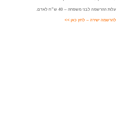
עלות ההרשמה לבני משפחה – 40 ש״ח לאדם.
להרשמה ישירה – לחץ כאן >>
מרכז רוחני מיכאל אסדו
לפרטים על טיפולים מקרוב ומרחוק, סדנאות והרצאות, קורסים
ועוד. כמו כן להתייעצות ולקביעת פגישה טיפולית צרו איתנו
קשר
מרכז מיכאל – לריפוי והתפתחות רוחנית