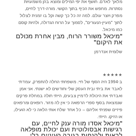
מלאך לאדם. חושף את יפי המילים ומוצא בהן משמעויות
נסתרות. מחפש את הכיף בתוך הקושי. מורה-דרך לחיים,
מפרק ויוצר עולם. למה זה כל כך קשה וקל בו זמנית לצלול
לתוך "מעיין-הנעורים", לסמוך על הרוח הגדולה, ולהיות קוסם
כמו מיכאל.
"מיכאל משורר הרוח, מבין אחרת מכולם
את היקום"
שלומית אנדרמן
★
★
★
★
★
ב-1994 היה הסוף של חיי. משפחתי החלה להתפרק, עמדתי
לאבד את ביתי ובית העסק שלי וחודשים לא ישנתי. אני אמן
ואבדתי את היכולת לדמיין צבעים, הייתי חולה במחלת פרקים
שנמצאת בסוף ספרי הרפואה כי אין לה מזור. רופאים ומרפאים
פיזיים שפניתי אליהם – כל אחד שלח אותי הלאה כי לא הועילו,
או הזיקו. הייתי.
"מיכאל אסדו מורה ענק לחיים, עם
רגישות אבסולוטית ועם יכולת מופלאה
לראות ולהנחות בגובה העיניים בלי