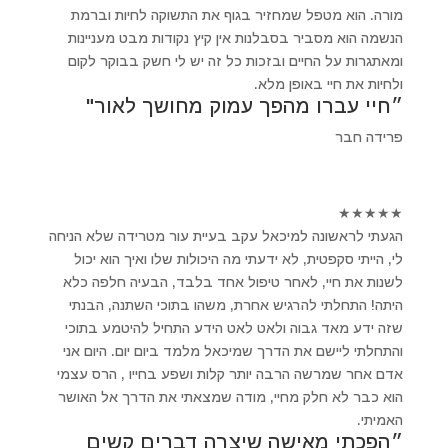
מורה. הוא מטפל שמחזיר בגוף את התשוקה לחיות וברמת
הנשמה הוא מסביר בסבלנות אין קיץ נקודות מבט מעניינות
ומאתגרות על החיים ובזכות כל זה יש לי חשק בבוקר לקום
ולחיות את חיי באופן מלא.
״חיי עברו מהפך עמוק מחושך לאור"
פרידה חבר
★
★
★
★
★
הגעתי לראשונה למיכאל עקב בעיית עור מטרידה שלא הניחה
לי, הייתי סקפטית, לא ידעתי מה היכולות שלו ואיך הוא יכול
לשנות את חיי, לאחר טיפול אחד בלבד, הבעיה חלפה כלא
היתה! התחלתי להרגיש אחרת, משהו בתוכי השתנה, הבנתי
שזה ידע מאד גבוה ולאט לאט הידע התחיל להיטמע בתוכי
והתחלתי ליישם את הדרך שמיכאל מלמד ביום יום. היום אני
אדם אחר שמרשה הרבה יותר קלות ושפע בחייו , הרס עצמי
הוא כבר לא חלק מחיי, מודה שמצאתי את הדרך אל האושר
האמיתי.
״הפכתי מאישה שיצרה דברים קשים