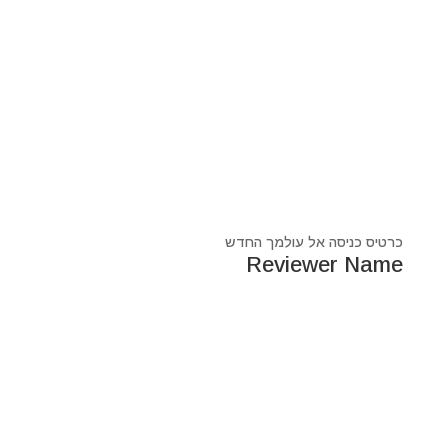
כרטיס כניסה אל עולמך החדש
Reviewer Name
נעים מאוד, ‏מיכאל אסדו
חלוץ ומוביל בעולם הרוח בסנכרון עם עולם החומר,
מרפא ומוביל את עולם הרוח מזה 44 שנה, היחיד שיכול לחבר
את הנשמה לגוף- את האור לכלי.
מאז היותי ילד עבר ועובר דרכי ידע עכשווי, וייעודי הוא תמיד
להביא את הכותרות העכשוויות של הסרט בו אנו חיים.