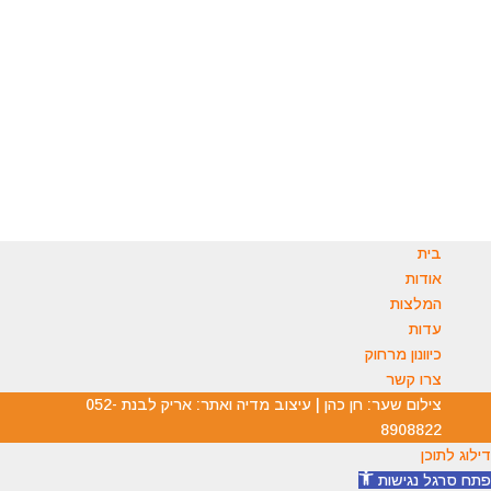
בטלפון: 054-5511554
בוואטסאפ : 054-8147177
במייל:
office.michaelassedo@gmail.com
ניתן להשאיר הודעה ואנו נחזור אליכם.
בית
אודות
המלצות
עדות
כיוונון מרחוק
צרו קשר
צילום שער: חן כהן | עיצוב מדיה ואתר: אריק לבנת 052-
8908822
דילוג לתוכן
פתח סרגל נגישות