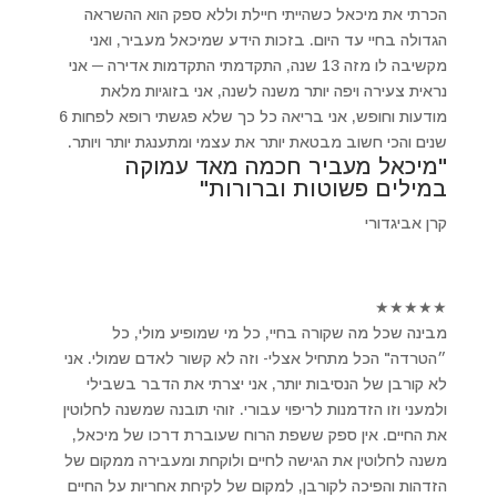
הכרתי את מיכאל כשהייתי חיילת וללא ספק הוא ההשראה
הגדולה בחיי עד היום. בזכות הידע שמיכאל מעביר, ואני
מקשיבה לו מזה 13 שנה, התקדמתי התקדמות אדירה ─ אני
נראית צעירה ויפה יותר משנה לשנה, אני בזוגיות מלאת
מודעות וחופש, אני בריאה כל כך שלא פגשתי רופא לפחות 6
שנים והכי חשוב מבטאת יותר את עצמי ומתענגת יותר ויותר.
"מיכאל מעביר חכמה מאד עמוקה
במילים פשוטות וברורות"
קרן אביגדורי
★
★
★
★
★
מבינה שכל מה שקורה בחיי, כל מי שמופיע מולי, כל
״הטרדה" הכל מתחיל אצלי- וזה לא קשור לאדם שמולי. אני
לא קורבן של הנסיבות יותר, אני יצרתי את הדבר בשבילי
ולמעני וזו הזדמנות לריפוי עבורי. זוהי תובנה שמשנה לחלוטין
את החיים. אין ספק ששפת הרוח שעוברת דרכו של מיכאל,
משנה לחלוטין את הגישה לחיים ולוקחת ומעבירה ממקום של
הזדהות והפיכה לקורבן, למקום של לקיחת אחריות על החיים