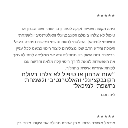
★
★
★
★
★
היתה תקופה שהייתי זקוקה לפתרון בריאותי, שום אבחון או
טיפול לא צלחו בעולם הקונבנציונלי והאלטרנטיבי ולשמחתי
נחשפתי למיכאל. החלטתי לנסות ובשתי פגישות נפתרה בעיה!
היכולת והידע הרב שלו מצליחים ליצור ריפוי כמעט לכל עניין
בריאותי. היום השוק רווי מטפלים ופה אני ממליצה לתת לעצמך
את האפשרות לצאת לדרך ריפוי קלה מלאה וחדשה עם
לקיחת אחריות אישית בתהליך.
״שום אבחון או טיפול לא צלחו בעולם
הקונבקציונלי והאלטרנטיבי ולשמחתי
נחשפתי למיכאל"
ליה חכם
★
★
★
★
★
מיכאל משורר הרוח, מבין אחרת מכולם את היקום. צינור בין