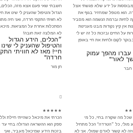
מבוססות על ידע שלא פגשתי אצל
חשבתי שאי פעם אצא מזה, הכלים, 
ה. הוא מטפל שמחזיר בגוף את
הגדול והטיפול שהעניק לי שינו את חיי
 לחיות וברמת הנשמה הוא מסביר
לא חוויתי התקפי חרדה, ואני חיה מתו
ת אין קיץ נקודות מבט מעניינות
הסתכלות אחרת על המציאות. מיכאל
ות על החיים ובזכות כל זה יש לי
לא המלצה זאת חובה!
״הכלים, הידע הגדול
וקר לקום ולחיות את חיי באופן
והטיפול שהעניק לי שינו
חיי! מאז לא חוויתי התקפ
 עברו מהפך עמוק
חרדה"
ך לאור"
חן מור
 חבר
★
★
★
★
★
★
★
שכל מה שקורה בחיי, כל מי
הכרתי את מיכאל כשהייתי חיילת ולל
 מולי, כל ״הטרדה" הכל מתחיל
ספק הוא ההשראה הגדולה בחיי עד הי
וזה לא קשור לאדם שמולי. אני לא
בזכות הידע שמיכאל מעביר, ואני