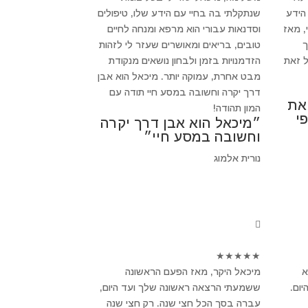
הידע
שנתקלתי בה בחיי עם הידע שלו, טיפולים
, מאז
וסדנאות עבורי הוא מרפא ומנחה לחיים
ך
טובים, בריאים ומאושרים שעזר לי לזהות
 זאת
הזדמנויות בזמן ולבחון נושאים מנקודת
מבט אחרת, עמוקה יותר. מיכאל הוא אבן
דרך יקרה וחשובה במסע חיי תודה עם
 את
המון תהודה!
י
״מיכאל הוא אבן דרך יקרה
וחשובה במסע חיי״
נורית אלמוג
★
★
★
★
★
א
מיכאל היקר, מאז הפעם הראשונה
ום.
ששמעתי הרצאה ראשונה שלך ועד היום,
עברה בסך הכל חצי שנה. רק חצי שנה