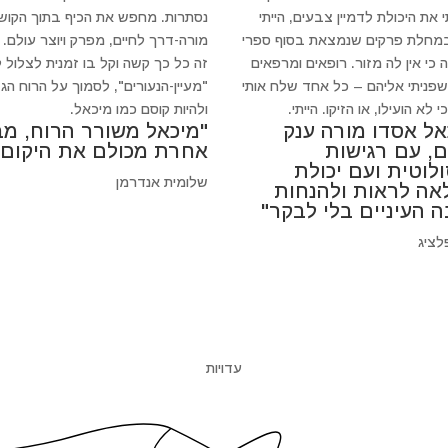
 את היכולת לדמיין צבעים, הייתי
נסתרות. מחפש את הכיף בתוך הקושי
במחלת פרקים שנמצאת בסוף ספרי
מורה-דרך לחיים, מפרק ויוצר עולם.
 כי אין לה מזור. רופאים ומרפאים
זה כל כך קשה וקל בו זמנית לצלול 
 שפניתי אליהם – כל אחד שלח אותי
"מעיין-הנעורים", לסמוך על הרוח הגד
 לא הועילו, או הזיקו. הייתי.
ולהיות קוסם כמו מיכאל.
אל אסדו מורה ענק
"מיכאל משורר הרוח, מב
ם, עם רגישות
אחרת מכולם את היקום"
לוטית ועם יכולת
שלומית אנדרמן
אה לראות ולהנחות
ה העיניים בלי לבקר"
לציג
עדויות