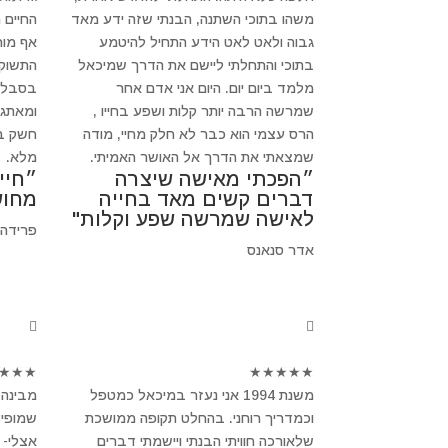
משהו בתוכי השתנה, הבנתי שזה ידע מאד
החיים 
גבוה ולאט לאט הידע התחיל להיטמע
אף מור
בתוכי והתחלתי ליישם את הדרך שמיכאל
התשוקה
מלמד ביום יום. היום אני אדם אחר
בסבלנו
שמרשה הרבה יותר קלות ושפע בחייו ,
ומאתגר
הרס עצמי הוא כבר לא חלק מחיי, מודה
חשק בב
שמצאתי את הדרך אל האושר האמיתי.
מלא.
״הפכתי מאישה שיצרה
״חיי
דברים קשים מאד בחייה
מחוש
לאישה שמרשה שפע וקלות"
פרידה
אדר סנאנס
★
★
★
★
★
★
★
★
משנת 1994 אני נעזר במיכאל כמטפל
מבינה 
וכמדריך רוחני. בהחלט תקופה ממושכת
שמופיע
שלאורכה חוויתי הבנתי ויישמתי דברים
אצלי- 