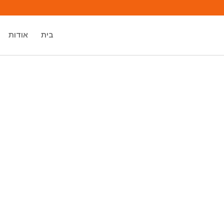
בית
אודות
מיכאל אסדו
מאסטר רוחני