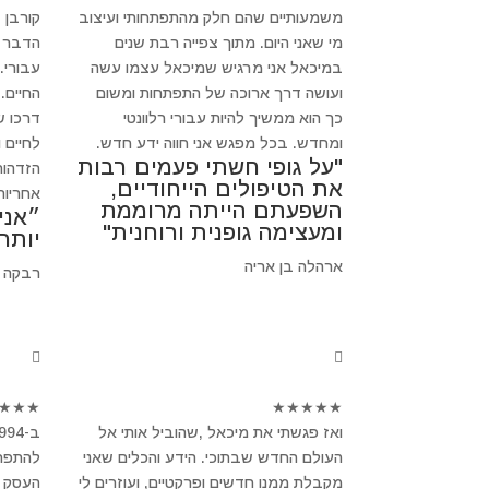
משמעותיים שהם חלק מהתפתחותי ועיצוב
קורבן 
מי שאני היום. מתוך צפייה רבת שנים
הדבר ב
במיכאל אני מרגיש שמיכאל עצמו עשה
עבורי.
ועושה דרך ארוכה של התפתחות ומשום
החיים.
כך הוא ממשיך להיות עבורי רלוונטי
דרכו ש
ומחדש. בכל מפגש אני חווה ידע חדש.
לחיים 
"על גופי חשתי פעמים רבות
הזדהות
את הטיפולים הייחודיים,
אחריות
השפעתם הייתה מרוממת
״אני
ומעצימה גופנית ורוחנית"
יותר
ארהלה בן אריה
רבקה 
★
★
★
★
★
★
★
★
ואז פגשתי את מיכאל ,שהוביל אותי אל
העולם החדש שבתוכי. הידע והכלים שאני
להתפרק
מקבלת ממנו חדשים ופרקטיים, ועוזרים לי
העסק ש