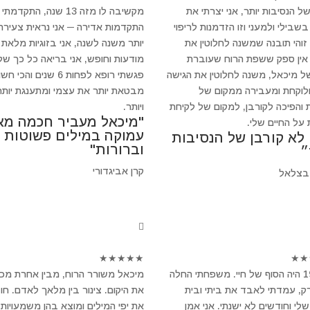
של הנסיבות יותר, אני יצרתי את
מקשיבה לו מזה 13 שנה, התקדמתי
שבילי ולמעני וזו הזדמנות לריפוי
התקדמות אדירה ─ אני נראית צעירה 
 זוהי תובנה שמשנה לחלוטין את
יותר משנה לשנה, אני בזוגיות מלאת
 אין ספק ששפת הרוח שעוברת
מודעות וחופש, אני בריאה כל כך של
ל מיכאל, משנה לחלוטין את הגישה
פגשתי רופא לפחות 6 שנים והכי 
ולוקחת ומעבירה ממקום של
מבטאת יותר את עצמי ומתענגת יותר
 והפיכה לקורבן, למקום של לקיחת
ויותר.
"מיכאל מעביר חכמה מא
 על החיים שלי.
עמוקה במילים פשוטות
 לא קורבן של הנסיבות
וברורות"
״
קרן אביגדורי
בצלאל
★
★
★
★
★
★
★
ב-1994 היה הסוף של חיי. משפחתי החלה
מיכאל משורר הרוח, מבין אחרת מכ
, עמדתי לאבד את ביתי ובית
את היקום. צינור בין מלאך לאדם. חו
לי וחודשים לא ישנתי. אני אמן
את יפי המילים ומוצא בהן משמעויות