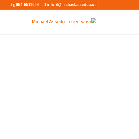
054-5511554
info-il@michaelassedo.com