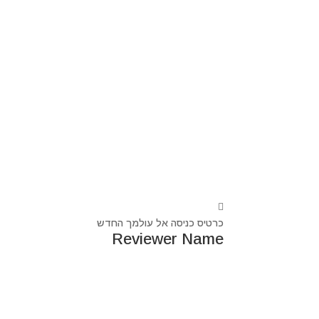
כרטיס כניסה אל עולמך החדש
Reviewer Name
נעים מאוד, ‏מיכאל אסדו
חלוץ ומוביל בעולם הרוח בסנכרון עם עולם החומר,
מרפא ומוביל את עולם הרוח מזה 44 שנה, היחיד שיכול לחבר את הנשמה לגוף- את האור לכלי.