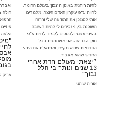
להיות רוחנית באופן ה ’נכון' בעולם החומר.
ואבדתי
לחיות ע"פ עיקרון האדם היוצר, מלמדים
חולה 
אותי לסננכן את התודעה שלי והרוח
הרפואה
השוכנת בי, מזכירים לי להיות חשובה
פיזיים
בעיניי עצמי ולהסכים ללמוד לחיות ע"פ
הלאה כי
"מיכ
חוקי הבריאה. אני משתתפת בכל
לחיי
הסדנאות שהוא מקיים, ומתרגלת את הידע
אבסו
החדש שהוא מעביר.
מופל
״יצאתי מעולם הדת אחרי
בגוב
13 שנים ונותר בי חלל
נבוך"
אריק פ
אוריה שוהט