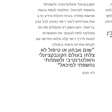
.
הקונבנציונלי והאלטרנטיבי ולשמחתי
 למה
נחשפתי למיכאל. החלטתי לנסות ובשתי
לתוך
פגישות נפתרה בעיה! היכולת והידע הרב
ולה,
שלו מצליחים ליצור ריפוי כמעט לכל עניין
בריאותי. היום השוק רווי מטפלים ופה אני
ין
ממליצה לתת לעצמך את האפשרות
לצאת לדרך ריפוי קלה מלאה וחדשה עם
לקיחת אחריות אישית בתהליך.
״שום אבחון או טיפול לא
צלחו בעולם הקונבקציונלי
והאלטרנטיבי ולשמחתי
נחשפתי למיכאל"
ליה חכם