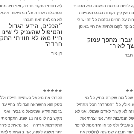
 לחיות וברמת הנשמה הוא מסביר
לא חוויתי התקפי חרדה, ואני חיה מתו
ת אין קיץ נקודות מבט מעניינות
הסתכלות אחרת על המציאות. מיכאל
ות על החיים ובזכות כל זה יש לי
לא המלצה זאת חובה!
״הכלים, הידע הגדול
וקר לקום ולחיות את חיי באופן
והטיפול שהעניק לי שינו
חיי! מאז לא חוויתי התקפ
 עברו מהפך עמוק
חרדה"
ך לאור"
חן מור
 חבר
★
★
★
★
★
★
★
שכל מה שקורה בחיי, כל מי
הכרתי את מיכאל כשהייתי חיילת ולל
 מולי, כל ״הטרדה" הכל מתחיל
ספק הוא ההשראה הגדולה בחיי עד הי
וזה לא קשור לאדם שמולי. אני לא
בזכות הידע שמיכאל מעביר, ואני
של הנסיבות יותר, אני יצרתי את
מקשיבה לו מזה 13 שנה, התקדמתי
שבילי ולמעני וזו הזדמנות לריפוי
התקדמות אדירה ─ אני נראית צעירה 
 זוהי תובנה שמשנה לחלוטין את
יותר משנה לשנה, אני בזוגיות מלאת