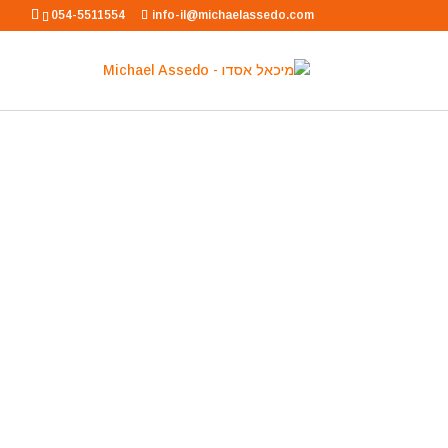
054-5511554
info-il@michaelassedo.com