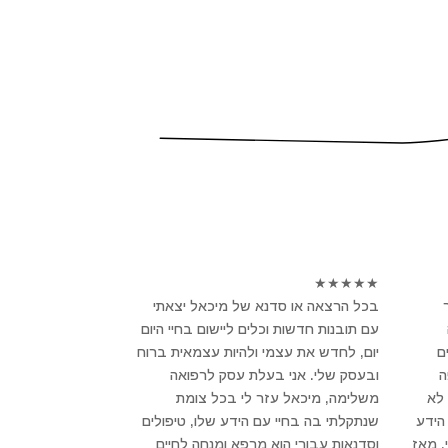
★
★
★
★
★
בכל הרצאה או סדנא של מיכאל יצאתי
עם תובנות חדשות וכלים ליישום בחיי היום
ם
יום, לחדש את עצמי ולהיות עצמאית ברוח
פה
ובעסק שלי. אני בעלת עסק לרפואה
לא
משלימה, מיכאל עזר לי בכל צומת
הידע
שנתקלתי בה בחיי עם הידע שלו, טיפולים
, מאז
וסדנאות עבורי הוא מרפא ומנחה לחיים