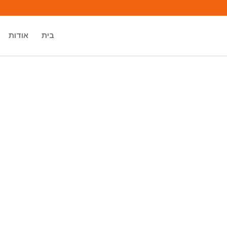
בית
אודות
מיכאל אסדו
מאסטר רוחני