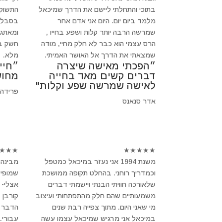
בתוכי והתחלתי ליישם את הדרך שמיכאל
התשוקה
מלמד ביום יום. היום אני אדם אחר
בסבלנו
שמרשה הרבה יותר קלות ושפע בחייו ,
ומאתגר
הרס עצמי הוא כבר לא חלק מחיי, מודה
חשק בב
שמצאתי את הדרך אל האושר האמיתי.
מלא.
״הפכתי מאישה שיצרה
״חיי
דברים קשים מאד בחייה
מחוש
לאישה שמרשה שפע וקלות"
פרידה
אדר סנאנס
★
★
★
★
★
★
★
★
משנת 1994 אני נעזר במיכאל כמטפל
מבינה 
וכמדריך רוחני. בהחלט תקופה ממושכת
שמופיע
שלאורכה חוויתי הבנתי ויישמתי דברים
אצלי- 
משמעותיים שהם חלק מהתפתחותי ועיצוב
קורבן 
מי שאני היום. מתוך צפייה רבת שנים
הדבר ב
במיכאל אני מרגיש שמיכאל עצמו עשה
עבורי.