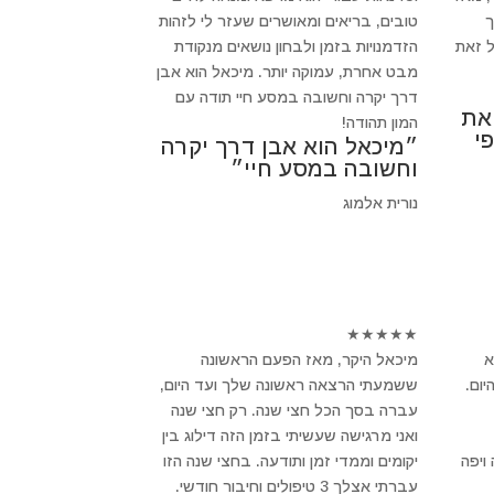
ך
טובים, בריאים ומאושרים שעזר לי לזהות
 זאת
הזדמנויות בזמן ולבחון נושאים מנקודת
מבט אחרת, עמוקה יותר. מיכאל הוא אבן
דרך יקרה וחשובה במסע חיי תודה עם
 את
המון תהודה!
י
״מיכאל הוא אבן דרך יקרה
וחשובה במסע חיי״
נורית אלמוג
★
★
★
★
★
א
מיכאל היקר, מאז הפעם הראשונה
ום.
ששמעתי הרצאה ראשונה שלך ועד היום,
עברה בסך הכל חצי שנה. רק חצי שנה
ואני מרגישה שעשיתי בזמן הזה דילוג בין
ויפה
יקומים וממדי זמן ותודעה. בחצי שנה הזו
עברתי אצלך 3 טיפולים וחיבור חודשי.