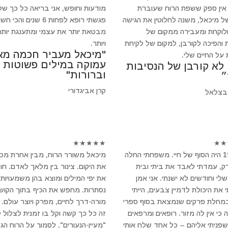
 אין ספק ששפת הרוח שעוברת
מודעות וחופש, אני בריאה כל כך של
ל מיכאל, משנה לחלוטין את הגישה
פגשתי רופא לפחות 6 שנים והכי 
ולוקחת ומעבירה ממקום של
מבטאת יותר את עצמי ומתענגת יותר
 והפיכה לקורבן, למקום של לקיחת
ויותר.
"מיכאל מעביר חכמה מא
 על החיים שלי.
עמוקה במילים פשוטות
 לא קורבן של הנסיבות
וברורות"
״
קרן אביגדורי
בצלאל
★
★
★
★
★
★
★
ב-1994 היה הסוף של חיי. משפחתי החלה
מיכאל משורר הרוח, מבין אחרת מכ
, עמדתי לאבד את ביתי ובית
את היקום. צינור בין מלאך לאדם. חו
לי וחודשים לא ישנתי. אני אמן
את יפי המילים ומוצא בהן משמעויות
 את היכולת לדמיין צבעים, הייתי
נסתרות. מחפש את הכיף בתוך הקושי
במחלת פרקים שנמצאת בסוף ספרי
מורה-דרך לחיים, מפרק ויוצר עולם.
 כי אין לה מזור. רופאים ומרפאים
זה כל כך קשה וקל בו זמנית לצלול 
 שפניתי אליהם – כל אחד שלח אותי
"מעיין-הנעורים", לסמוך על הרוח הגד