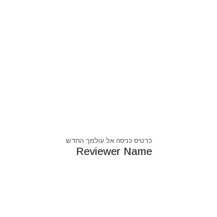
כרטיס כניסה אל עולמך החדש
Reviewer Name
נעים מאוד, ‏מיכאל אסדו
חלוץ ומוביל בעולם הרוח בסנכרון עם עולם החומר,
מרפא ומוביל את עולם הרוח מזה 44 שנה, היחיד שיכול לחבר את הנשמה לגוף- את האור לכלי.
מאז היותי ילד עבר ועובר דרכי ידע עכשווי, וייעודי הו