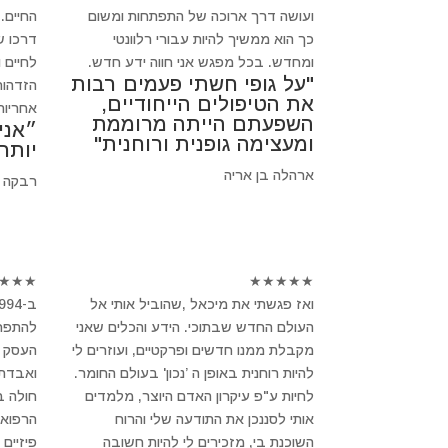
ועושה דרך ארוכה של התפתחות ומשום
החיים.
כך הוא ממשיך להיות עבורי רלוונטי
דרכו ש
ומחדש. בכל מפגש אני חווה ידע חדש.
לחיים 
"על גופי חשתי פעמים רבות
הזדהות
את הטיפולים הייחודיים,
אחריות
השפעתם הייתה מרוממת
״אני
ומעצימה גופנית ורוחנית"
יותר
ארהלה בן אריה
רבקה 
★
★
★
★
★
★
★
★
ואז פגשתי את מיכאל ,שהוביל אותי אל
העולם החדש שבתוכי. הידע והכלים שאני
להתפרק
מקבלת ממנו חדשים ופרקטיים, ועוזרים לי
העסק ש
להיות רוחנית באופן ה ’נכון' בעולם החומר.
ואבדתי
לחיות ע"פ עיקרון האדם היוצר, מלמדים
חולה 
אותי לסננכן את התודעה שלי והרוח
הרפואה
השוכנת בי, מזכירים לי להיות חשובה
פיזיים