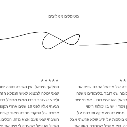
מטופלים ממליצים
★
★
★
★
★
★
★
ה של מיכאל הרבה שנים אני
המלאך מיכאל- אין הגדרה טובה יותר
לומר שמדובר בלימודים משנה
שאני יכולה למצוא לאיש הנפלא הזה
מיכאל הוא איש רוח... אמיתי ישר
ולידע שעובר דרכו ממש מחולל ניסי
יסודי. יש בו יכולות ריפוי
הגעתי אליו לפני 10 שנים אחרי תקו
..מחשבה מעמיקה ותובנות על
ארוכה של התקפי חרדה מאוד קשים 
מבוססות על ידע שלא פגשתי אצל
חשבתי שאי פעם אצא מזה, הכלים, 
ה. הוא מטפל שמחזיר בגוף את
הגדול והטיפול שהעניק לי שינו את חיי