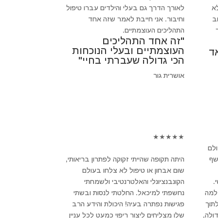
א
לאורך הדרך גם בעלי והילדים עברו טיפול
חשוב
וחיבור. אני חייבת לאמר שזה אחד
התהליכים העוצמתיים.
"זה אחד התהליכים
העוצמתיים ובעלי הנוכחות
ד
הכי גדולה שעברתי בחיי"
אושרית גור
★
★
★
★
★
ולם
שף
היתה תקופה שהייתי זקוקה לפתרון בריאותי,
שום אבחון או טיפול לא צלחו בעולם
.
הקונבנציונלי והאלטרנטיבי ולשמחתי
 למה
נחשפתי למיכאל. החלטתי לנסות ובשתי
לתוך
פגישות נפתרה בעיה! היכולת והידע הרב
ולה,
שלו מצליחים ליצור ריפוי כמעט לכל עניין