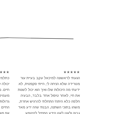
★
★
★
★
★
★
★
★
הגעתי לראשונה למיכאל עקב בעיית עור
כתלמיד
מטרידה שלא הניחה לי, הייתי סקפטית, לא
יכולה 
ידעתי מה היכולות שלו ואיך הוא יכול לשנות
חיים. 
את חיי, לאחר טיפול אחד בלבד, הבעיה
מעמיק ו
חלפה כלא היתה! התחלתי להרגיש אחרת,
גדולות
משהו בתוכי השתנה, הבנתי שזה ידע מאד
החיים 
גבוה ולאט לאט הידע התחיל להיטמע
אף מור