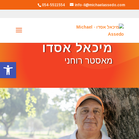
054-5511554
info-il@michaelassedo.com
מיכאל אסדו
מאסטר רוחני
פתח סרגל