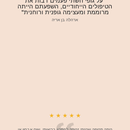
"על גופי חשתי פעמים רבות את
הטיפולים הייחודיים, השפעתם הייתה
מרוממת ומעצימה גופנית ורוחנית"
ארהלה בן אריה
★
★
★
★
★
היתה תקופה שהייתי זקוקה לפתרון בריאותי, שום אבחון או