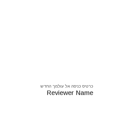
כרטיס כניסה אל עולמך החדש
Reviewer Name
נעים מאוד, ‏מיכאל אסדו
חלוץ ומוביל בעולם הרוח בסנכרון עם עולם החומר,
מרפא ומוביל את עולם הרוח מזה 44 שנה, היחיד שיכול לחבר את הנשמה לגוף- את האור לכלי.
מאז היותי ילד עבר ועובר דרכי ידע עכשווי, וייעודי הו