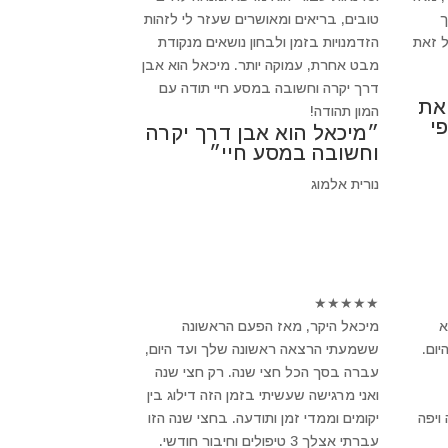
ך
טובים, בריאים ומאושרים שעזר לי לזהות
 זאת
הזדמנויות בזמן ולבחון נושאים מנקודת
מבט אחרת, עמוקה יותר. מיכאל הוא אבן
דרך יקרה וחשובה במסע חיי תודה עם
 את
המון תהודה!
י
״מיכאל הוא אבן דרך יקרה
וחשובה במסע חיי״
נורית אלמוג
★
★
★
★
★
א
מיכאל היקר, מאז הפעם הראשונה
ום.
ששמעתי הרצאה ראשונה שלך ועד היום,
עברה בסך הכל חצי שנה. רק חצי שנה
ואני מרגישה שעשיתי בזמן הזה דילוג בין
ויפה
יקומים וממדי זמן ותודעה. בחצי שנה הזו
עברתי אצלך 3 טיפולים וחיבור חודשי.