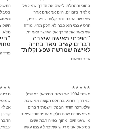
בתוכי והתחלתי ליישם את הדרך שמיכאל
התשוקה
מלמד ביום יום. היום אני אדם אחר
בסבלנו
שמרשה הרבה יותר קלות ושפע בחייו ,
ומאתגר
הרס עצמי הוא כבר לא חלק מחיי, מודה
חשק בב
שמצאתי את הדרך אל האושר האמיתי.
מלא.
״הפכתי מאישה שיצרה
״חיי
דברים קשים מאד בחייה
מחוש
לאישה שמרשה שפע וקלות"
פרידה
אדר סנאנס
★
★
★
★
★
★
★
★
משנת 1994 אני נעזר במיכאל כמטפל
מבינה 
וכמדריך רוחני. בהחלט תקופה ממושכת
שמופיע
שלאורכה חוויתי הבנתי ויישמתי דברים
אצלי- 
משמעותיים שהם חלק מהתפתחותי ועיצוב
קורבן 
מי שאני היום. מתוך צפייה רבת שנים
הדבר ב
במיכאל אני מרגיש שמיכאל עצמו עשה
עבורי.