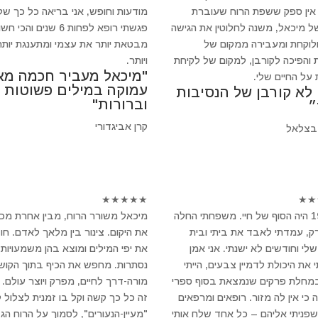
 אין ספק ששפת הרוח שעוברת
מודעות וחופש, אני בריאה כל כך של
ל מיכאל, משנה לחלוטין את הגישה
פגשתי רופא לפחות 6 שנים והכי 
ולוקחת ומעבירה ממקום של
מבטאת יותר את עצמי ומתענגת יותר
 והפיכה לקורבן, למקום של לקיחת
ויותר.
"מיכאל מעביר חכמה מא
 על החיים שלי.
עמוקה במילים פשוטות
 לא קורבן של הנסיבות
וברורות"
״
קרן אביגדורי
בצלאל
★
★
★
★
★
★
★
ב-1994 היה הסוף של חיי. משפחתי החלה
מיכאל משורר הרוח, מבין אחרת מכ
, עמדתי לאבד את ביתי ובית
את היקום. צינור בין מלאך לאדם. חו
לי וחודשים לא ישנתי. אני אמן
את יפי המילים ומוצא בהן משמעויות
 את היכולת לדמיין צבעים, הייתי
נסתרות. מחפש את הכיף בתוך הקושי
במחלת פרקים שנמצאת בסוף ספרי
מורה-דרך לחיים, מפרק ויוצר עולם.
 כי אין לה מזור. רופאים ומרפאים
זה כל כך קשה וקל בו זמנית לצלול 
 שפניתי אליהם – כל אחד שלח אותי
"מעיין-הנעורים", לסמוך על הרוח הגד