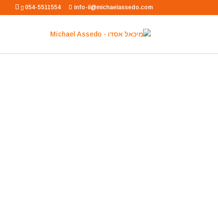
054-5511554
info-il@michaelassedo.com