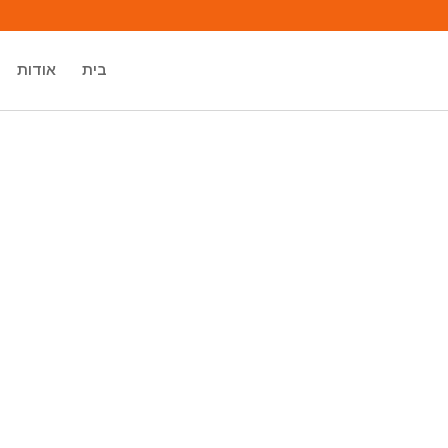
בית
אודות
מיכאל אסדו
מאסטר רוחני