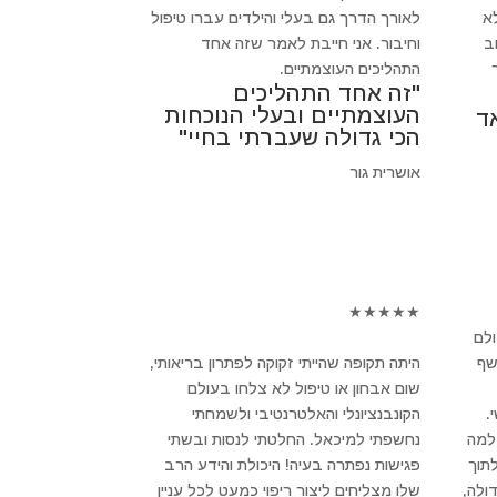
א
לאורך הדרך גם בעלי והילדים עברו טיפול
חשוב
וחיבור. אני חייבת לאמר שזה אחד
התהליכים העוצמתיים.
"זה אחד התהליכים
העוצמתיים ובעלי הנוכחות
ד
הכי גדולה שעברתי בחיי"
אושרית גור
★
★
★
★
★
ולם
שף
היתה תקופה שהייתי זקוקה לפתרון בריאותי,
שום אבחון או טיפול לא צלחו בעולם
.
הקונבנציונלי והאלטרנטיבי ולשמחתי
 למה
נחשפתי למיכאל. החלטתי לנסות ובשתי
לתוך
פגישות נפתרה בעיה! היכולת והידע הרב
ולה,
שלו מצליחים ליצור ריפוי כמעט לכל עניין