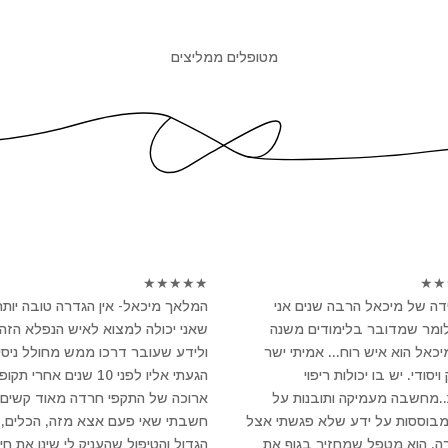
מטופלים ממליצים
★
★
★
★
★
★
★
ה של מיכאל הרבה שנים אני
המלאך מיכאל- אין הגדרה טובה יותר
לומר שמדובר בלימודים משנה
שאני יכולה למצוא לאיש הנפלא הזה
מיכאל הוא איש רוח... אמיתי ישר
ולידע שעובר דרכו ממש מחולל ניסי
יסודי. יש בו יכולות ריפוי
הגעתי אליו לפני 10 שנים אחרי תקו
..מחשבה מעמיקה ותובנות על
ארוכה של התקפי חרדה מאוד קשים 
מבוססות על ידע שלא פגשתי אצל
חשבתי שאי פעם אצא מזה, הכלים, 
ה. הוא מטפל שמחזיר בגוף את
הגדול והטיפול שהעניק לי שינו את חיי