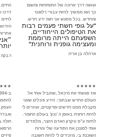
ועושה דרך ארוכה של התפתחות ומשום
החיים.
כך הוא ממשיך להיות עבורי רלוונטי
דרכו ש
ומחדש. בכל מפגש אני חווה ידע חדש.
לחיים 
"על גופי חשתי פעמים רבות
הזדהות
את הטיפולים הייחודיים,
אחריות
השפעתם הייתה מרוממת
״אני
ומעצימה גופנית ורוחנית"
יותר
ארהלה בן אריה
רבקה 
★
★
★
★
★
★
★
★
ואז פגשתי את מיכאל ,שהוביל אותי אל
העולם החדש שבתוכי. הידע והכלים שאני
להתפרק
מקבלת ממנו חדשים ופרקטיים, ועוזרים לי
העסק ש
להיות רוחנית באופן ה ’נכון' בעולם החומר.
ואבדתי
לחיות ע"פ עיקרון האדם היוצר, מלמדים
חולה 
אותי לסננכן את התודעה שלי והרוח
הרפואה
השוכנת בי, מזכירים לי להיות חשובה
פיזיים