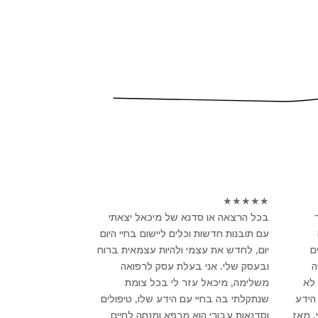
★
★
★
★
★
בכל הרצאה או סדנא של מיכאל יצאתי
עם תובנות חדשות וכלים ליישום בחיי היום
ם
יום, לחדש את עצמי ולהיות עצמאית ברוח
פה
ובעסק שלי. אני בעלת עסק לרפואה
לא
משלימה, מיכאל עזר לי בכל צומת
הידע
שנתקלתי בה בחיי עם הידע שלו, טיפולים
, מאז
וסדנאות עבורי הוא מרפא ומנחה לחיים