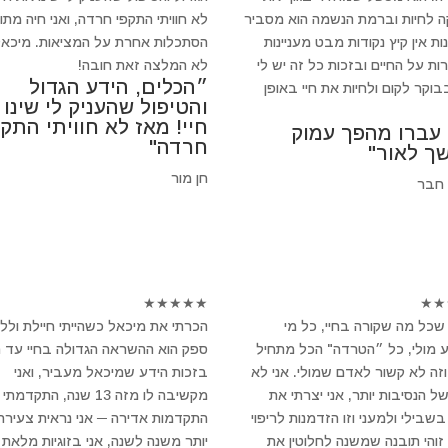
 לחיות וברמת הנשמה הוא מסביר
לא חוויתי התקפי חרדה, ואני חיה מתו
ת אין קיץ נקודות מבט מעניינות
הסתכלות אחרת על המציאות. מיכאל
ות על החיים ובזכות כל זה יש לי
לא המלצה זאת חובה!
״הכלים, הידע הגדול
וקר לקום ולחיות את חיי באופן
והטיפול שהעניק לי שינו
חיי! מאז לא חוויתי התקפ
 עברו מהפך עמוק
חרדה"
ך לאור"
חן מור
 חבר
★
★
★
★
★
★
★
שכל מה שקורה בחיי, כל מי
הכרתי את מיכאל כשהייתי חיילת ולל
 מולי, כל ״הטרדה" הכל מתחיל
ספק הוא ההשראה הגדולה בחיי עד הי
וזה לא קשור לאדם שמולי. אני לא
בזכות הידע שמיכאל מעביר, ואני
של הנסיבות יותר, אני יצרתי את
מקשיבה לו מזה 13 שנה, התקדמתי
שבילי ולמעני וזו הזדמנות לריפוי
התקדמות אדירה ─ אני נראית צעירה 
 זוהי תובנה שמשנה לחלוטין את
יותר משנה לשנה, אני בזוגיות מלאת