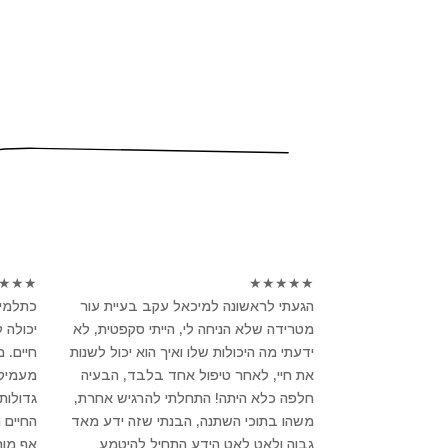
★
★
★
★
★
★
★
★
הגעתי לראשונה למיכאל עקב בעיית עור
כתלמיד
מטרידה שלא הניחה לי, הייתי סקפטית, לא
יכולה 
ידעתי מה היכולות שלו ואיך הוא יכול לשנות
חיים. 
את חיי, לאחר טיפול אחד בלבד, הבעיה
מעמיק ו
חלפה כלא היתה! התחלתי להרגיש אחרת,
גדולות
משהו בתוכי השתנה, הבנתי שזה ידע מאד
החיים 
גבוה ולאט לאט הידע התחיל להיטמע
אף מור