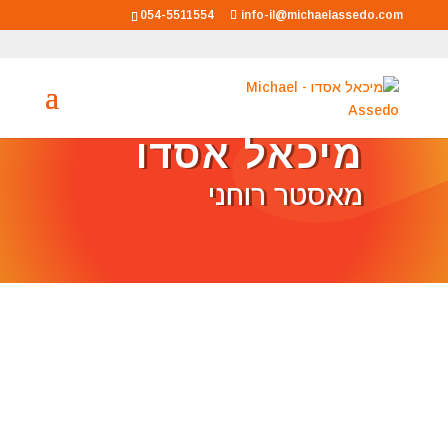
054-5511554
info-il@michaelassedo.com
מיכאל אסדו
מאסטר רוחני