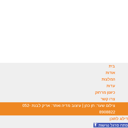
בטלפון: 054-5511554
בוואטסאפ : 054-8147177
במייל:
office.michaelassedo@gmail.com
ניתן להשאיר הודעה ואנו נחזור אליכם.
בית
אודות
המלצות
עדות
כיוונון מרחוק
צרו קשר
צילום שער: חן כהן | עיצוב מדיה ואתר: אריק לבנת 052-
8908822
דילוג לתוכן
פתח סרגל נגישות