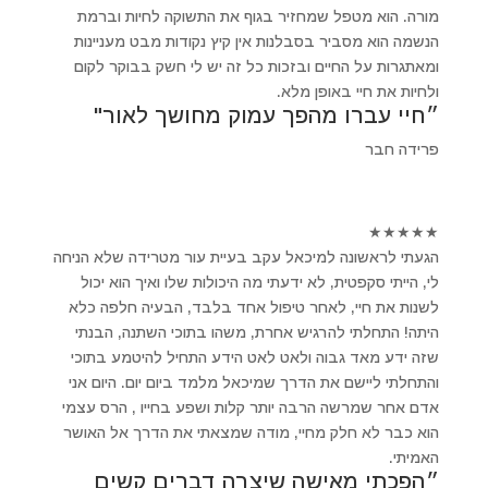
מורה. הוא מטפל שמחזיר בגוף את התשוקה לחיות וברמת
הנשמה הוא מסביר בסבלנות אין קיץ נקודות מבט מעניינות
ומאתגרות על החיים ובזכות כל זה יש לי חשק בבוקר לקום
ולחיות את חיי באופן מלא.
״חיי עברו מהפך עמוק מחושך לאור"
פרידה חבר
★
★
★
★
★
הגעתי לראשונה למיכאל עקב בעיית עור מטרידה שלא הניחה
לי, הייתי סקפטית, לא ידעתי מה היכולות שלו ואיך הוא יכול
לשנות את חיי, לאחר טיפול אחד בלבד, הבעיה חלפה כלא
היתה! התחלתי להרגיש אחרת, משהו בתוכי השתנה, הבנתי
שזה ידע מאד גבוה ולאט לאט הידע התחיל להיטמע בתוכי
והתחלתי ליישם את הדרך שמיכאל מלמד ביום יום. היום אני
אדם אחר שמרשה הרבה יותר קלות ושפע בחייו , הרס עצמי
הוא כבר לא חלק מחיי, מודה שמצאתי את הדרך אל האושר
האמיתי.
״הפכתי מאישה שיצרה דברים קשים