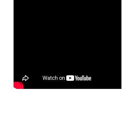
שושי רוזנבלט
על המהפך שעברה בקורס ההילינג של מיכאל