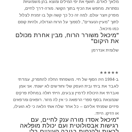
מלאך לאדם. חושף את יפי המילים ומוצא בהן משמעויות
נסתרות. מחפש את הכיף בתוך הקושי. מורה-דרך לחיים,
מפרק ויוצר עולם. למה זה כל כך קשה וקל בו זמנית לצלול
לתוך "מעיין-הנעורים", לסמוך על הרוח הגדולה, ולהיות קוסם
כמו מיכאל.
"מיכאל משורר הרוח, מבין אחרת מכולם
את היקום"
שלומית אנדרמן
★
★
★
★
★
ב-1994 היה הסוף של חיי. משפחתי החלה להתפרק, עמדתי
לאבד את ביתי ובית העסק שלי וחודשים לא ישנתי. אני אמן
ואבדתי את היכולת לדמיין צבעים, הייתי חולה במחלת פרקים
שנמצאת בסוף ספרי הרפואה כי אין לה מזור. רופאים ומרפאים
פיזיים שפניתי אליהם – כל אחד שלח אותי הלאה כי לא הועילו,
או הזיקו. הייתי.
"מיכאל אסדו מורה ענק לחיים, עם
רגישות אבסולוטית ועם יכולת מופלאה
לראות ולהנחות בגובה העיניים בלי