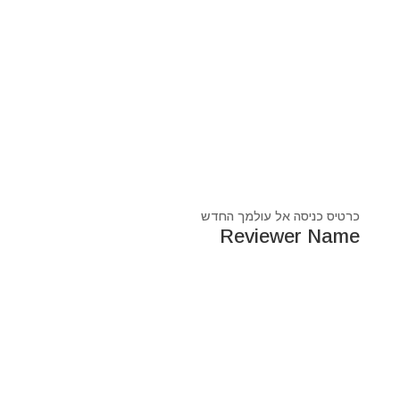
כרטיס כניסה אל עולמך החדש
Reviewer Name
נעים מאוד, ‏מיכאל אסדו
חלוץ ומוביל בעולם הרוח בסנכרון עם עולם החומר,
מרפא ומוביל את עולם הרוח מזה 44 שנה, היחיד שיכול לחבר
את הנשמה לגוף- את האור לכלי.
מאז היותי ילד עבר ועובר דרכי ידע עכשווי, וייעודי הוא תמיד
להביא את הכותרות העכשוויות של הסרט בו אנו חיים.