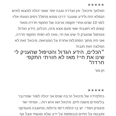
★
★
★
★
★
המלאך מיכאל- אין הגדרה טובה יותר שאני יכולה למצוא לאיש
הנפלא הזה ולידע שעובר דרכו ממש מחולל ניסים הגעתי אליו
לפני 10 שנים אחרי תקופה ארוכה של התקפי חרדה מאוד
קשים לא חשבתי שאי פעם אצא מזה, הכלים, הידע הגדול
והטיפול שהעניק לי שינו את חיי, מאז לא חוויתי התקפי חרדה,
ואני חיה מתוך הסתכלות אחרת על המציאות. מיכאל זאת לא
המלצה זאת חובה!
״הכלים, הידע הגדול והטיפול שהעניק לי
שינו את חיי! מאז לא חוויתי התקפי
חרדה"
חן מור
★
★
★
★
★
כתלמידה של מיכאל הרבה שנים אני יכולה לומר שמדובר
בלימודים משנה חיים. מיכאל הוא איש רוח... אמיתי ישר
מעמיק ויסודי. יש בו יכולות ריפוי גדולות..מחשבה מעמיקה
ותובנות על החיים מבוססות על ידע שלא פגשתי אצל אף