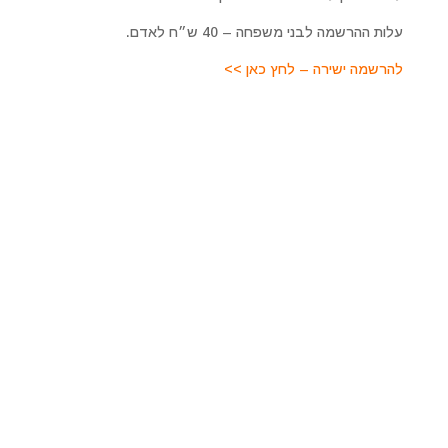
עלות ההרשמה לבני משפחה – 40 ש״ח לאדם.
להרשמה ישירה – לחץ כאן >>
מרכז רוחני מיכאל אסדו
לפרטים על טיפולים מקרוב ומרחוק, סדנאות והרצאות, קורסים
ועוד. כמו כן להתייעצות ולקביעת פגישה טיפולית צרו איתנו
קשר
מרכז מיכאל – לריפוי והתפתחות רוחנית