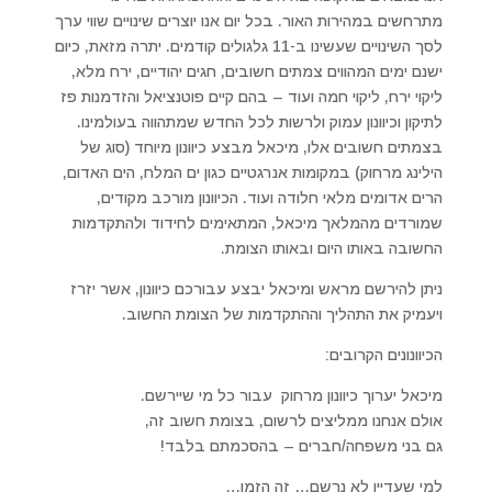
מתרחשים במהירות האור. בכל יום אנו יוצרים שינויים שווי ערך
לסך השינויים שעשינו ב-11 גלגולים קודמים. יתרה מזאת, כיום
ישנם ימים המהווים צמתים חשובים, חגים יהודיים, ירח מלא,
ליקוי ירח, ליקוי חמה ועוד – בהם קיים פוטנציאל והזדמנות פז
לתיקון וכיוונון עמוק ולרשות לכל החדש שמתהווה בעולמינו.
בצמתים חשובים אלו, מיכאל מבצע כיוונון מיוחד (סוג של
הילינג מרחוק) במקומות אנרגטיים כגון ים המלח, הים האדום,
הרים אדומים מלאי חלודה ועוד. הכיוונון מורכב מקודים,
שמורדים מהמלאך מיכאל, המתאימים לחידוד ולהתקדמות
החשובה באותו היום ובאותו הצומת.
ניתן להירשם מראש ומיכאל יבצע עבורכם כיוונון, אשר יזרז
ויעמיק את התהליך וההתקדמות של הצומת החשוב.
הכיוונונים הקרובים:
מיכאל יערוך כיוונון מרחוק עבור כל מי שיירשם.
אולם אנחנו ממליצים לרשום, בצומת חשוב זה,
גם בני משפחה/חברים – בהסכמתם בלבד!
למי שעדיין לא נרשם… זה הזמן…