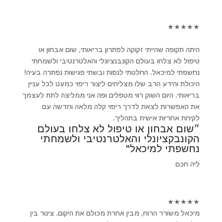
★
★
★
★
★
היתה תקופה שהייתי זקוקה לפתרון בריאותי, שום אבחון או
טיפול לא צלחו בעולם הקונבנציונלי והאלטרנטיבי ולשמחתי
נחשפתי למיכאל. החלטתי לנסות ובשתי פגישות נפתרה בעיה!
היכולת והידע הרב שלו מצליחים ליצור ריפוי כמעט לכל עניין
בריאותי. היום השוק רווי מטפלים ופה אני ממליצה לתת לעצמך
את האפשרות לצאת לדרך ריפוי קלה מלאה וחדשה עם
לקיחת אחריות אישית בתהליך.
״שום אבחון או טיפול לא צלחו בעולם
הקונבקציונלי והאלטרנטיבי ולשמחתי
נחשפתי למיכאל"
ליה חכם
★
★
★
★
★
מיכאל משורר הרוח, מבין אחרת מכולם את היקום. צינור בין