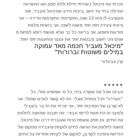
הכרתי את מיכאל כשהייתי חיילת וללא ספק הוא ההשראה
הגדולה בחיי עד היום. בזכות הידע שמיכאל מעביר, ואני
מקשיבה לו מזה 13 שנה, התקדמתי התקדמות אדירה ─ אני
נראית צעירה ויפה יותר משנה לשנה, אני בזוגיות מלאת
מודעות וחופש, אני בריאה כל כך שלא פגשתי רופא לפחות 6
שנים והכי חשוב מבטאת יותר את עצמי ומתענגת יותר ויותר.
"מיכאל מעביר חכמה מאד עמוקה
במילים פשוטות וברורות"
קרן אביגדורי
★
★
★
★
★
מבינה שכל מה שקורה בחיי, כל מי שמופיע מולי, כל
״הטרדה" הכל מתחיל אצלי- וזה לא קשור לאדם שמולי. אני
לא קורבן של הנסיבות יותר, אני יצרתי את הדבר בשבילי
ולמעני וזו הזדמנות לריפוי עבורי. זוהי תובנה שמשנה לחלוטין
את החיים. אין ספק ששפת הרוח שעוברת דרכו של מיכאל,
משנה לחלוטין את הגישה לחיים ולוקחת ומעבירה ממקום של
הזדהות והפיכה לקורבן, למקום של לקיחת אחריות על החיים