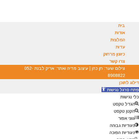
בית
אודות
המלצות
עדות
כיוונון מרחוק
צרו קשר
צילום שער: חן כהן | עיצוב מדיה ואתר: אריק לבנת 052-
8908822
דילוג לתוכן
פתח סרגל נגישות
כלי נגישות
הגדל טקסט
הקטן טקסט
גווני אפור
ניגודיות גבוהה
ניגודיות הפוכה