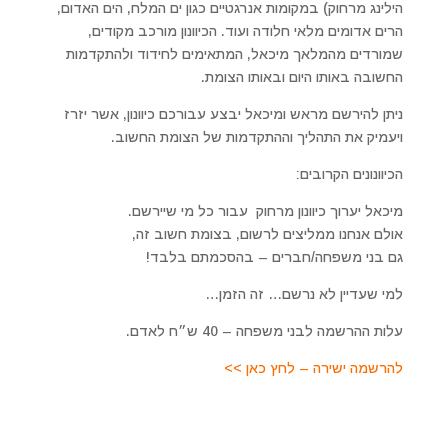
הילינג מרחוק) במקומות אנרגטיים כגון ים המלח, הים האדום,
הרים אדומים מלאי חלודה ועוד. הכיוונון מורכב מקודים,
שמורדים מהמלאך מיכאל, המתאימים לחידוד ולהתקדמות
החשובה באותו היום ובאותו הצומת.
ניתן להירשם מראש ומיכאל יבצע עבורכם כיוונון, אשר יזרז
ויעמיק את התהליך וההתקדמות של הצומת החשוב.
הכיוונונים הקרובים:
מיכאל יערוך כיוונון מרחוק עבור כל מי שיירשם.
אולם אנחנו ממליצים לרשום, בצומת חשוב זה,
גם בני משפחה/חברים – בהסכמתם בלבד!
למי שעדיין לא נרשם… זה הזמן…
עלות ההרשמה לבני משפחה – 40 ש״ח לאדם.
להרשמה ישירה – לחץ כאן >>