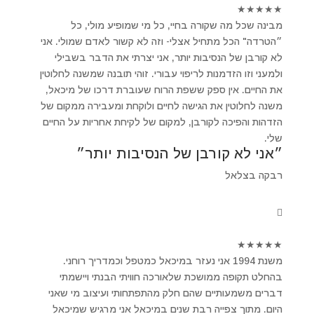
★
★
★
★
★
מבינה שכל מה שקורה בחיי, כל מי שמופיע מולי, כל
״הטרדה" הכל מתחיל אצלי- וזה לא קשור לאדם שמולי. אני
לא קורבן של הנסיבות יותר, אני יצרתי את הדבר בשבילי
ולמעני וזו הזדמנות לריפוי עבורי. זוהי תובנה שמשנה לחלוטין
את החיים. אין ספק ששפת הרוח שעוברת דרכו של מיכאל,
משנה לחלוטין את הגישה לחיים ולוקחת ומעבירה ממקום של
הזדהות והפיכה לקורבן, למקום של לקיחת אחריות על החיים
שלי.
״אני לא קורבן של הנסיבות יותר״
רבקה בצלאל
★
★
★
★
★
משנת 1994 אני נעזר במיכאל כמטפל וכמדריך רוחני.
בהחלט תקופה ממושכת שלאורכה חוויתי הבנתי ויישמתי
דברים משמעותיים שהם חלק מהתפתחותי ועיצוב מי שאני
היום. מתוך צפייה רבת שנים במיכאל אני מרגיש שמיכאל