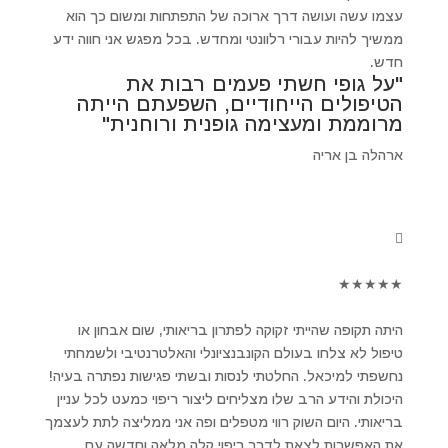
עצמו עשה ועושה דרך ארוכה של התפתחות ומשום כך הוא
ממשיך להיות עבורי רלוונטי ומחדש. בכל מפגש אני חווה ידע
חדש.
"על גופי חשתי פעמים רבות את
הטיפולים הייחודיים, השפעתם הייתה
מרוממת ומעצימה גופנית ורוחנית"
ארהלה בן אריה
★
★
★
★
★
היתה תקופה שהייתי זקוקה לפתרון בריאותי, שום אבחון או
טיפול לא צלחו בעולם הקונבנציונלי והאלטרנטיבי ולשמחתי
נחשפתי למיכאל. החלטתי לנסות ובשתי פגישות נפתרה בעיה!
היכולת והידע הרב שלו מצליחים ליצור ריפוי כמעט לכל עניין
בריאותי. היום השוק רווי מטפלים ופה אני ממליצה לתת לעצמך
את האפשרות לצאת לדרך ריפוי קלה מלאה וחדשה עם