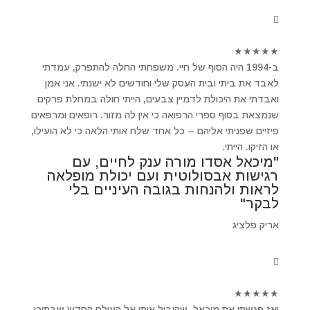
★
★
★
★
★
ב-1994 היה הסוף של חיי. משפחתי החלה להתפרק, עמדתי
לאבד את ביתי ובית העסק שלי וחודשים לא ישנתי. אני אמן
ואבדתי את היכולת לדמיין צבעים, הייתי חולה במחלת פרקים
שנמצאת בסוף ספרי הרפואה כי אין לה מזור. רופאים ומרפאים
פיזיים שפניתי אליהם – כל אחד שלח אותי הלאה כי לא הועילו,
או הזיקו. הייתי.
"מיכאל אסדו מורה ענק לחיים, עם
רגישות אבסולוטית ועם יכולת מופלאה
לראות ולהנחות בגובה העיניים בלי
לבקר"
אריק פלציג
★
★
★
★
★
ואז פגשתי את מיכאל ,שהוביל אותי אל העולם החדש שבתוכי.