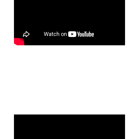
שושי רוזנבלט
על המהפך שעברה בקורס ההילינג של מיכאל