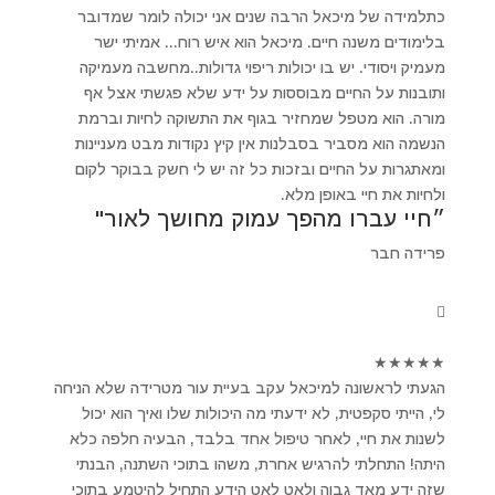
כתלמידה של מיכאל הרבה שנים אני יכולה לומר שמדובר
בלימודים משנה חיים. מיכאל הוא איש רוח... אמיתי ישר
מעמיק ויסודי. יש בו יכולות ריפוי גדולות..מחשבה מעמיקה
ותובנות על החיים מבוססות על ידע שלא פגשתי אצל אף
מורה. הוא מטפל שמחזיר בגוף את התשוקה לחיות וברמת
הנשמה הוא מסביר בסבלנות אין קיץ נקודות מבט מעניינות
ומאתגרות על החיים ובזכות כל זה יש לי חשק בבוקר לקום
ולחיות את חיי באופן מלא.
״חיי עברו מהפך עמוק מחושך לאור"
פרידה חבר
★
★
★
★
★
הגעתי לראשונה למיכאל עקב בעיית עור מטרידה שלא הניחה
לי, הייתי סקפטית, לא ידעתי מה היכולות שלו ואיך הוא יכול
לשנות את חיי, לאחר טיפול אחד בלבד, הבעיה חלפה כלא
היתה! התחלתי להרגיש אחרת, משהו בתוכי השתנה, הבנתי
שזה ידע מאד גבוה ולאט לאט הידע התחיל להיטמע בתוכי