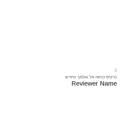
כרטיס כניסה אל עולמך החדש
Reviewer Name
נעים מאוד, ‏מיכאל אסדו
חלוץ ומוביל בעולם הרוח בסנכרון עם עולם החומר,
מרפא ומוביל את עולם הרוח מזה 44 שנה, היחיד שיכול לחבר
את הנשמה לגוף- את האור לכלי.
מאז היותי ילד עבר ועובר דרכי ידע עכשווי, וייעודי הוא תמיד