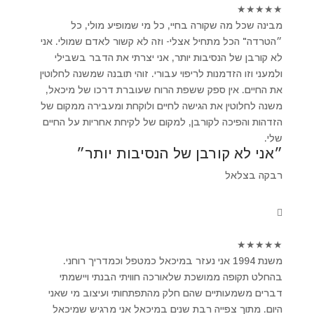
★
★
★
★
★
מבינה שכל מה שקורה בחיי, כל מי שמופיע מולי, כל
״הטרדה" הכל מתחיל אצלי- וזה לא קשור לאדם שמולי. אני
לא קורבן של הנסיבות יותר, אני יצרתי את הדבר בשבילי
ולמעני וזו הזדמנות לריפוי עבורי. זוהי תובנה שמשנה לחלוטין
את החיים. אין ספק ששפת הרוח שעוברת דרכו של מיכאל,
משנה לחלוטין את הגישה לחיים ולוקחת ומעבירה ממקום של
הזדהות והפיכה לקורבן, למקום של לקיחת אחריות על החיים
שלי.
״אני לא קורבן של הנסיבות יותר״
רבקה בצלאל
★
★
★
★
★
משנת 1994 אני נעזר במיכאל כמטפל וכמדריך רוחני.
בהחלט תקופה ממושכת שלאורכה חוויתי הבנתי ויישמתי
דברים משמעותיים שהם חלק מהתפתחותי ועיצוב מי שאני
היום. מתוך צפייה רבת שנים במיכאל אני מרגיש שמיכאל