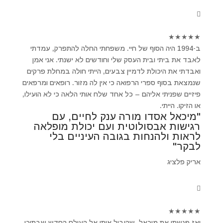
★
★
★
★
★
ב-1994 היה הסוף של חיי. משפחתי החלה להתפרק, עמדתי
לאבד את ביתי ובית העסק שלי וחודשים לא ישנתי. אני אמן
ואבדתי את היכולת לדמיין צבעים, הייתי חולה במחלת פרקים
שנמצאת בסוף ספרי הרפואה כי אין לה מזור. רופאים ומרפאים
פיזיים שפניתי אליהם – כל אחד שלח אותי הלאה כי לא הועילו,
או הזיקו. הייתי.
"מיכאל אסדו מורה ענק לחיים, עם
רגישות אבסולוטית ועם יכולת מופלאה
לראות ולהנחות בגובה העיניים בלי
לבקר"
אריק פלציג
★
★
★
★
★
ואז פגשתי את מיכאל ,שהוביל אותי אל העולם החדש שבתוכי.