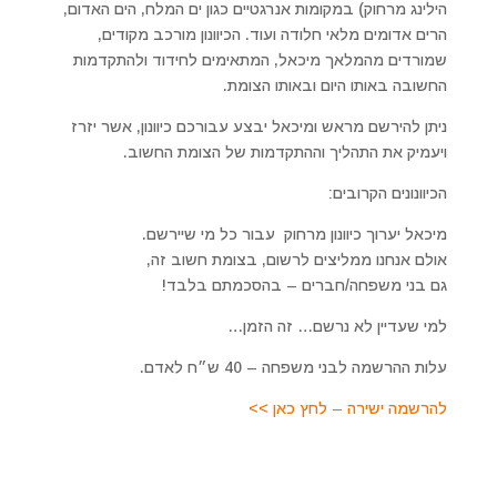
הילינג מרחוק) במקומות אנרגטיים כגון ים המלח, הים האדום,
הרים אדומים מלאי חלודה ועוד. הכיוונון מורכב מקודים,
שמורדים מהמלאך מיכאל, המתאימים לחידוד ולהתקדמות
החשובה באותו היום ובאותו הצומת.
ניתן להירשם מראש ומיכאל יבצע עבורכם כיוונון, אשר יזרז
ויעמיק את התהליך וההתקדמות של הצומת החשוב.
הכיוונונים הקרובים:
מיכאל יערוך כיוונון מרחוק עבור כל מי שיירשם.
אולם אנחנו ממליצים לרשום, בצומת חשוב זה,
גם בני משפחה/חברים – בהסכמתם בלבד!
למי שעדיין לא נרשם… זה הזמן…
עלות ההרשמה לבני משפחה – 40 ש״ח לאדם.
להרשמה ישירה – לחץ כאן >>