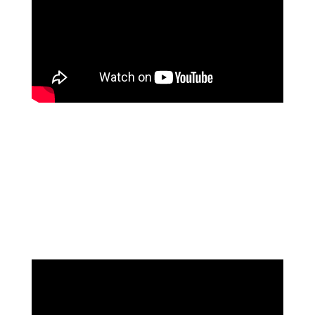
שושי רוזנבלט
על המהפך שעברה בקורס ההילינג של מיכאל