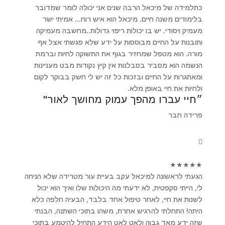
כתלמידה של מיכאל הרבה שנים אני יכולה לומר שמדובר
בלימודים משנה חיים. מיכאל הוא איש רוח... אמיתי ישר
מעמיק ויסודי. יש בו יכולות ריפוי גדולות..מחשבה מעמיקה
ותובנות על החיים מבוססות על ידע שלא פגשתי אצל אף
מורה. הוא מטפל שמחזיר בגוף את התשוקה לחיות וברמת
הנשמה הוא מסביר בסבלנות אין קיץ נקודות מבט מעניינות
ומאתגרות על החיים ובזכות כל זה יש לי חשק בבוקר לקום
ולחיות את חיי באופן מלא.
״חיי עברו מהפך עמוק מחושך לאור"
פרידה חבר
★
★
★
★
★
הגעתי לראשונה למיכאל עקב בעיית עור מטרידה שלא הניחה
לי, הייתי סקפטית, לא ידעתי מה היכולות שלו ואיך הוא יכול
לשנות את חיי, לאחר טיפול אחד בלבד, הבעיה חלפה כלא
היתה! התחלתי להרגיש אחרת, משהו בתוכי השתנה, הבנתי
שזה ידע מאד גבוה ולאט לאט הידע התחיל להיטמע בתוכי