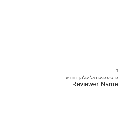
כרטיס כניסה אל עולמך החדש
Reviewer Name
נעים מאוד, ‏מיכאל אסדו
חלוץ ומוביל בעולם הרוח בסנכרון עם עולם החומר,
מרפא ומוביל את עולם הרוח מזה 44 שנה, היחיד שיכול לחבר
את הנשמה לגוף- את האור לכלי.
מאז היותי ילד עבר ועובר דרכי ידע עכשווי, וייעודי הוא תמיד