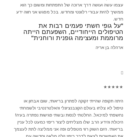
עצמו עשה ועושה דרך ארוכה של התפתחות ומשום כך הוא
ממשיך להיות עבורי רלוונטי ומחדש. בכל מפגש אני חווה ידע
חדש.
"על גופי חשתי פעמים רבות את
הטיפולים הייחודיים, השפעתם הייתה
מרוממת ומעצימה גופנית ורוחנית"
ארהלה בן אריה
★
★
★
★
★
היתה תקופה שהייתי זקוקה לפתרון בריאותי, שום אבחון או
טיפול לא צלחו בעולם הקונבנציונלי והאלטרנטיבי ולשמחתי
נחשפתי למיכאל. החלטתי לנסות ובשתי פגישות נפתרה בעיה!
היכולת והידע הרב שלו מצליחים ליצור ריפוי כמעט לכל עניין
בריאותי. היום השוק רווי מטפלים ופה אני ממליצה לתת לעצמך
את האפשרות לצאת לדרך ריפוי קלה מלאה וחדשה עם