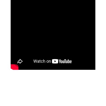
שושי רוזנבלט
על המהפך שעברה בקורס ההילינג של מיכאל