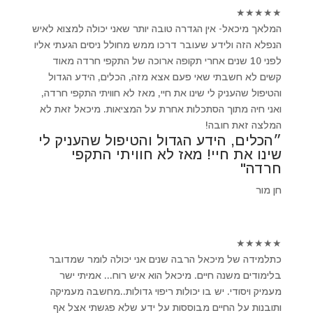
★
★
★
★
★
המלאך מיכאל- אין הגדרה טובה יותר שאני יכולה למצוא לאיש
הנפלא הזה ולידע שעובר דרכו ממש מחולל ניסים הגעתי אליו
לפני 10 שנים אחרי תקופה ארוכה של התקפי חרדה מאוד
קשים לא חשבתי שאי פעם אצא מזה, הכלים, הידע הגדול
והטיפול שהעניק לי שינו את חיי, מאז לא חוויתי התקפי חרדה,
ואני חיה מתוך הסתכלות אחרת על המציאות. מיכאל זאת לא
המלצה זאת חובה!
״הכלים, הידע הגדול והטיפול שהעניק לי
שינו את חיי! מאז לא חוויתי התקפי
חרדה"
חן מור
★
★
★
★
★
כתלמידה של מיכאל הרבה שנים אני יכולה לומר שמדובר
בלימודים משנה חיים. מיכאל הוא איש רוח... אמיתי ישר
מעמיק ויסודי. יש בו יכולות ריפוי גדולות..מחשבה מעמיקה
ותובנות על החיים מבוססות על ידע שלא פגשתי אצל אף