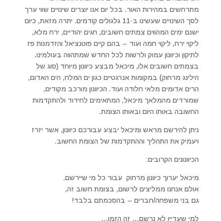
מתרחשים במהירות האור. בכל יום אנו יוצרים שינויים שווי ערך
לסך השינויים שעשינו ב-11 גלגולים קודמים. יתרה מזאת, כיום
ישנם ימים המהווים צמתים חשובים, חגים יהודיים, ירח מלא,
ליקוי ירח, ליקוי חמה ועוד – בהם קיים פוטנציאל והזדמנות פז
לתיקון וכיוונון עמוק ולרשות לכל החדש שמתהווה בעולמינו.
בצמתים חשובים אלו, מיכאל מבצע כיוונון מיוחד (סוג של
הילינג מרחוק) במקומות אנרגטיים כגון ים המלח, הים האדום,
הרים אדומים מלאי חלודה ועוד. הכיוונון מורכב מקודים,
שמורדים מהמלאך מיכאל, המתאימים לחידוד ולהתקדמות
החשובה באותו היום ובאותו הצומת.
ניתן להירשם מראש ומיכאל יבצע עבורכם כיוונון, אשר יזרז
ויעמיק את התהליך וההתקדמות של הצומת החשוב.
הכיוונונים הקרובים:
מיכאל יערוך כיוונון מרחוק עבור כל מי שיירשם.
אולם אנחנו ממליצים לרשום, בצומת חשוב זה,
גם בני משפחה/חברים – בהסכמתם בלבד!
למי שעדיין לא נרשם… זה הזמן…