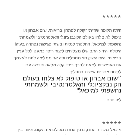
★
★
★
★
★
היתה תקופה שהייתי זקוקה לפתרון בריאותי, שום אבחון או
טיפול לא צלחו בעולם הקונבנציונלי והאלטרנטיבי ולשמחתי
נחשפתי למיכאל. החלטתי לנסות ובשתי פגישות נפתרה בעיה!
היכולת והידע הרב שלו מצליחים ליצור ריפוי כמעט לכל עניין
בריאותי. היום השוק רווי מטפלים ופה אני ממליצה לתת לעצמך
את האפשרות לצאת לדרך ריפוי קלה מלאה וחדשה עם
לקיחת אחריות אישית בתהליך.
״שום אבחון או טיפול לא צלחו בעולם
הקונבקציונלי והאלטרנטיבי ולשמחתי
נחשפתי למיכאל"
ליה חכם
★
★
★
★
★
מיכאל משורר הרוח, מבין אחרת מכולם את היקום. צינור בין