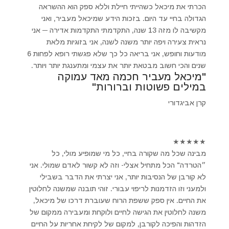
הכרתי את מיכאל כשהייתי חיילת וללא ספק הוא ההשראה
הגדולה בחיי עד היום. בזכות הידע שמיכאל מעביר, ואני
מקשיבה לו מזה 13 שנה, התקדמתי התקדמות אדירה ─ אני
נראית צעירה ויפה יותר משנה לשנה, אני בזוגיות מלאת
מודעות וחופש, אני בריאה כל כך שלא פגשתי רופא לפחות 6
שנים והכי חשוב מבטאת יותר את עצמי ומתענגת יותר ויותר.
"מיכאל מעביר חכמה מאד עמוקה
במילים פשוטות וברורות"
קרן אביגדורי
★
★
★
★
★
מבינה שכל מה שקורה בחיי, כל מי שמופיע מולי, כל
״הטרדה" הכל מתחיל אצלי- וזה לא קשור לאדם שמולי. אני
לא קורבן של הנסיבות יותר, אני יצרתי את הדבר בשבילי
ולמעני וזו הזדמנות לריפוי עבורי. זוהי תובנה שמשנה לחלוטין
את החיים. אין ספק ששפת הרוח שעוברת דרכו של מיכאל,
משנה לחלוטין את הגישה לחיים ולוקחת ומעבירה ממקום של
הזדהות והפיכה לקורבן, למקום של לקיחת אחריות על החיים