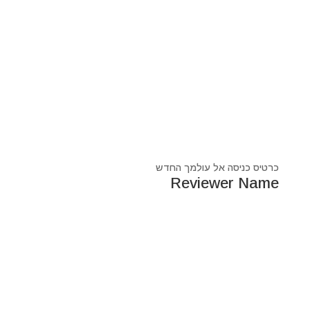
כרטיס כניסה אל עולמך החדש
Reviewer Name
נעים מאוד, ‏מיכאל אסדו
חלוץ ומוביל בעולם הרוח בסנכרון עם עולם החומר,
מרפא ומוביל את עולם הרוח מזה 44 שנה, היחיד שיכול לחבר
את הנשמה לגוף- את האור לכלי.
מאז היותי ילד עבר ועובר דרכי ידע עכשווי, וייעודי הוא תמיד
להביא את הכותרות העכשוויות של הסרט בו אנו חיים.