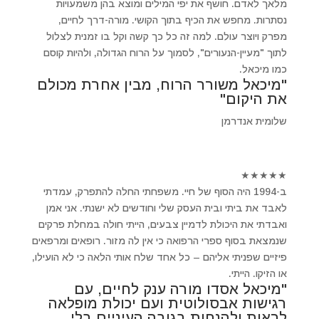
מלאך לאדם. חושף את יפי המילים ומוצא בהן משמעויות
נסתרות. מחפש את הכיף בתוך הקושי. מורה-דרך לחיים,
מפרק ויוצר עולם. למה זה כל כך קשה וקל בו זמנית לצלול
לתוך "מעיין-הנעורים", לסמוך על הרוח הגדולה, ולהיות קוסם
כמו מיכאל.
"מיכאל משורר הרוח, מבין אחרת מכולם
את היקום"
שלומית אנדרמן
★
★
★
★
★
ב-1994 היה הסוף של חיי. משפחתי החלה להתפרק, עמדתי
לאבד את ביתי ובית העסק שלי וחודשים לא ישנתי. אני אמן
ואבדתי את היכולת לדמיין צבעים, הייתי חולה במחלת פרקים
שנמצאת בסוף ספרי הרפואה כי אין לה מזור. רופאים ומרפאים
פיזיים שפניתי אליהם – כל אחד שלח אותי הלאה כי לא הועילו,
או הזיקו. הייתי.
"מיכאל אסדו מורה ענק לחיים, עם
רגישות אבסולוטית ועם יכולת מופלאה
לראות ולהנחות בגובה העיניים בלי