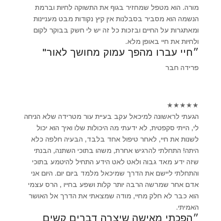
מורה. הוא מטפל שמחזיר בגוף את התשוקה לחיות וברמת
הנשמה הוא מסביר בסבלנות אין קיץ נקודות מבט מעניינות
ומאתגרות על החיים ובזכות כל זה יש לי חשק בבוקר לקום
ולחיות את חיי באופן מלא.
״חיי עברו מהפך עמוק מחושך לאור"
פרידה חבר
★
★
★
★
★
הגעתי לראשונה למיכאל עקב בעיית עור מטרידה שלא הניחה
לי, הייתי סקפטית, לא ידעתי מה היכולות שלו ואיך הוא יכול
לשנות את חיי, לאחר טיפול אחד בלבד, הבעיה חלפה כלא
היתה! התחלתי להרגיש אחרת, משהו בתוכי השתנה, הבנתי
שזה ידע מאד גבוה ולאט לאט הידע התחיל להיטמע בתוכי
והתחלתי ליישם את הדרך שמיכאל מלמד ביום יום. היום אני
אדם אחר שמרשה הרבה יותר קלות ושפע בחייו , הרס עצמי
הוא כבר לא חלק מחיי, מודה שמצאתי את הדרך אל האושר
האמיתי.
״הפכתי מאישה שיצרה דברים קשים