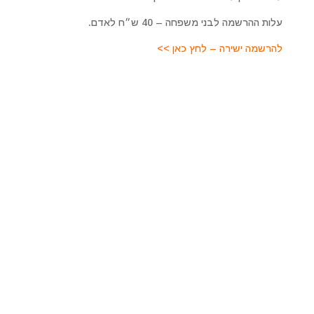
עלות ההרשמה לבני משפחה – 40 ש״ח לאדם.
להרשמה ישירה – לחץ כאן >>
מרכז רוחני מיכאל אסדו
לפרטים על טיפולים מקרוב ומרחוק, סדנאות והרצאות, קורסים
ועוד. כמו כן להתייעצות ולקביעת פגישה טיפולית צרו איתנו
קשר
מרכז מיכאל – לריפוי והתפתחות רוחנית