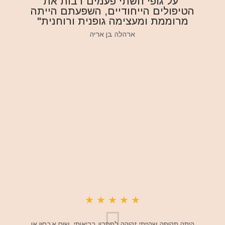
"על גופי חשתי פעמים רבות את
הטיפולים הייחודיים, השפעתם הייתה
מרוממת ומעצימה גופנית ורוחנית"
ארהלה בן אריה
★
★
★
★
★
היתה תקופה שהייתי זקוקה לפתרון בריאותי, שום אבחון או