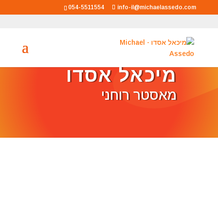
054-5511554
info-il@michaelassedo.com
מיכאל אסדו
מאסטר רוחני