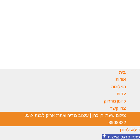
בטלפון: 054-5511554
בוואטסאפ : 054-8147177
במייל:
office.michaelassedo@gmail.com
ניתן להשאיר הודעה ואנו נחזור אליכם.
בית
אודות
המלצות
עדות
כיוונון מרחוק
צרו קשר
צילום שער: חן כהן | עיצוב מדיה ואתר: אריק לבנת 052-
8908822
דילוג לתוכן
פתח סרגל נגישות