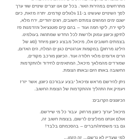
מתרחשים במהירות האור. בכל יום אנו יוצרים שינויים שווי ערך
לסך השינויים שעשינו ב-11 גלגולים קודמים. יתרה מזאת, כיום
ישנם ימים המהווים צמתים חשובים, חגים יהודיים, ירח מלא,
ליקוי ירח, ליקוי חמה ועוד – בהם קיים פוטנציאל והזדמנות פז
לתיקון וכיוונון עמוק ולרשות לכל החדש שמתהווה בעולמינו.
בצמתים חשובים אלו, מיכאל מבצע כיוונון מיוחד (סוג של
הילינג מרחוק) במקומות אנרגטיים כגון ים המלח, הים האדום,
הרים אדומים מלאי חלודה ועוד. הכיוונון מורכב מקודים,
שמורדים מהמלאך מיכאל, המתאימים לחידוד ולהתקדמות
החשובה באותו היום ובאותו הצומת.
ניתן להירשם מראש ומיכאל יבצע עבורכם כיוונון, אשר יזרז
ויעמיק את התהליך וההתקדמות של הצומת החשוב.
הכיוונונים הקרובים:
מיכאל יערוך כיוונון מרחוק עבור כל מי שיירשם.
אולם אנחנו ממליצים לרשום, בצומת חשוב זה,
גם בני משפחה/חברים – בהסכמתם בלבד!
למי שעדיין לא נרשם… זה הזמן…