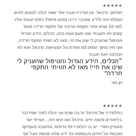
★
★
★
★
★
המלאך מיכאל- אין הגדרה טובה יותר שאני יכולה למצוא לאיש
הנפלא הזה ולידע שעובר דרכו ממש מחולל ניסים הגעתי אליו
לפני 10 שנים אחרי תקופה ארוכה של התקפי חרדה מאוד
קשים לא חשבתי שאי פעם אצא מזה, הכלים, הידע הגדול
והטיפול שהעניק לי שינו את חיי, מאז לא חוויתי התקפי חרדה,
ואני חיה מתוך הסתכלות אחרת על המציאות. מיכאל זאת לא
המלצה זאת חובה!
״הכלים, הידע הגדול והטיפול שהעניק לי
שינו את חיי! מאז לא חוויתי התקפי
חרדה"
חן מור
★
★
★
★
★
כתלמידה של מיכאל הרבה שנים אני יכולה לומר שמדובר
בלימודים משנה חיים. מיכאל הוא איש רוח... אמיתי ישר
מעמיק ויסודי. יש בו יכולות ריפוי גדולות..מחשבה מעמיקה
ותובנות על החיים מבוססות על ידע שלא פגשתי אצל אף