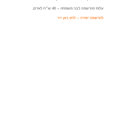
עלות ההרשמה לבני משפחה – 40 ש״ח לאדם.
להרשמה ישירה – לחץ כאן >>
מרכז רוחני מיכאל אסדו
לפרטים על טיפולים מקרוב ומרחוק, סדנאות והרצאות, קורסים
ועוד. כמו כן להתייעצות ולקביעת פגישה טיפולית צרו איתנו
קשר
מרכז מיכאל – לריפוי והתפתחות רוחנית