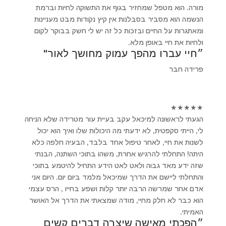
מורה. הוא מטפל שמחזיר בגוף את התשוקה לחיות וברמת
הנשמה הוא מסביר בסבלנות אין קיץ נקודות מבט מעניינות
ומאתגרות על החיים ובזכות כל זה יש לי חשק בבוקר לקום
ולחיות את חיי באופן מלא.
״חיי עברו מהפך עמוק מחושך לאור"
פרידה חבר
★
★
★
★
★
הגעתי לראשונה למיכאל עקב בעיית עור מטרידה שלא הניחה
לי, הייתי סקפטית, לא ידעתי מה היכולות שלו ואיך הוא יכול
לשנות את חיי, לאחר טיפול אחד בלבד, הבעיה חלפה כלא
היתה! התחלתי להרגיש אחרת, משהו בתוכי השתנה, הבנתי
שזה ידע מאד גבוה ולאט לאט הידע התחיל להיטמע בתוכי
והתחלתי ליישם את הדרך שמיכאל מלמד ביום יום. היום אני
אדם אחר שמרשה הרבה יותר קלות ושפע בחייו , הרס עצמי
הוא כבר לא חלק מחיי, מודה שמצאתי את הדרך אל האושר
האמיתי.
״הפכתי מאישה שיצרה דברים קשים