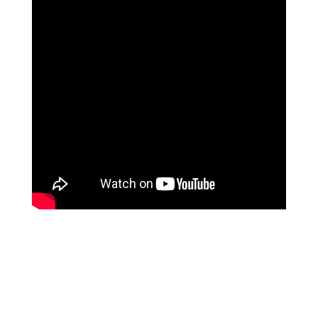
שושי רוזנבלט
על המהפך שעברה בקורס ההילינג של מיכאל