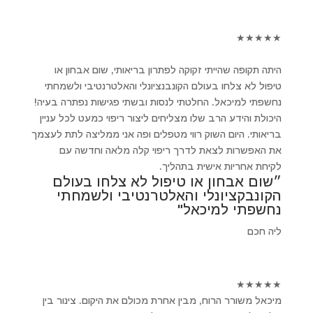
★
★
★
★
★
היתה תקופה שהייתי זקוקה לפתרון בריאותי, שום אבחון או
טיפול לא צלחו בעולם הקונבנציונלי והאלטרנטיבי ולשמחתי
נחשפתי למיכאל. החלטתי לנסות ובשתי פגישות נפתרה בעיה!
היכולת והידע הרב שלו מצליחים ליצור ריפוי כמעט לכל עניין
בריאותי. היום השוק רווי מטפלים ופה אני ממליצה לתת לעצמך
את האפשרות לצאת לדרך ריפוי קלה מלאה וחדשה עם
לקיחת אחריות אישית בתהליך.
״שום אבחון או טיפול לא צלחו בעולם
הקונבקציונלי והאלטרנטיבי ולשמחתי
נחשפתי למיכאל"
ליה חכם
★
★
★
★
★
מיכאל משורר הרוח, מבין אחרת מכולם את היקום. צינור בין