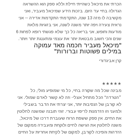
הכרתי את מיכאל כשהייתי חיילת וללא ספק הוא ההשראה
הגדולה בחיי עד היום. בזכות הידע שמיכאל מעביר, ואני
מקשיבה לו מזה 13 שנה, התקדמתי התקדמות אדירה ─ אני
נראית צעירה ויפה יותר משנה לשנה, אני בזוגיות מלאת
מודעות וחופש, אני בריאה כל כך שלא פגשתי רופא לפחות 6
שנים והכי חשוב מבטאת יותר את עצמי ומתענגת יותר ויותר.
"מיכאל מעביר חכמה מאד עמוקה
במילים פשוטות וברורות"
קרן אביגדורי
★
★
★
★
★
מבינה שכל מה שקורה בחיי, כל מי שמופיע מולי, כל
״הטרדה" הכל מתחיל אצלי- וזה לא קשור לאדם שמולי. אני
לא קורבן של הנסיבות יותר, אני יצרתי את הדבר בשבילי
ולמעני וזו הזדמנות לריפוי עבורי. זוהי תובנה שמשנה לחלוטין
את החיים. אין ספק ששפת הרוח שעוברת דרכו של מיכאל,
משנה לחלוטין את הגישה לחיים ולוקחת ומעבירה ממקום של
הזדהות והפיכה לקורבן, למקום של לקיחת אחריות על החיים