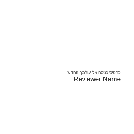
כרטיס כניסה אל עולמך החדש
Reviewer Name
נעים מאוד, ‏מיכאל אסדו
חלוץ ומוביל בעולם הרוח בסנכרון עם עולם החומר,
מרפא ומוביל את עולם הרוח מזה 44 שנה, היחיד שיכול לחבר
את הנשמה לגוף- את האור לכלי.
מאז היותי ילד עבר ועובר דרכי ידע עכשווי, וייעודי הוא תמיד
להביא את הכותרות העכשוויות של הסרט בו אנו חיים.