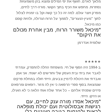
מלאך לאדם. חושף את יפי המילים ומוצא בהן משמעויות
נסתרות. מחפש את הכיף בתוך הקושי. מורה-דרך לחיים,
מפרק ויוצר עולם. למה זה כל כך קשה וקל בו זמנית לצלול
לתוך "מעיין-הנעורים", לסמוך על הרוח הגדולה, ולהיות קוסם
כמו מיכאל.
"מיכאל משורר הרוח, מבין אחרת מכולם
את היקום"
שלומית אנדרמן
★
★
★
★
★
ב-1994 היה הסוף של חיי. משפחתי החלה להתפרק, עמדתי
לאבד את ביתי ובית העסק שלי וחודשים לא ישנתי. אני אמן
ואבדתי את היכולת לדמיין צבעים, הייתי חולה במחלת פרקים
שנמצאת בסוף ספרי הרפואה כי אין לה מזור. רופאים ומרפאים
פיזיים שפניתי אליהם – כל אחד שלח אותי הלאה כי לא הועילו,
או הזיקו. הייתי.
"מיכאל אסדו מורה ענק לחיים, עם
רגישות אבסולוטית ועם יכולת מופלאה
לראות ולהנחות בגובה העיניים בלי