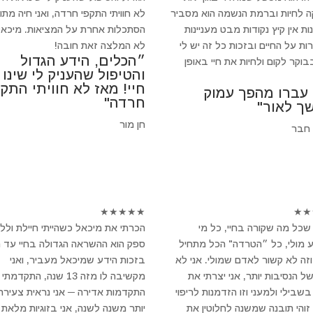
 לחיות וברמת הנשמה הוא מסביר
לא חוויתי התקפי חרדה, ואני חיה מתו
ת אין קיץ נקודות מבט מעניינות
הסתכלות אחרת על המציאות. מיכאל
ות על החיים ובזכות כל זה יש לי
לא המלצה זאת חובה!
״הכלים, הידע הגדול
וקר לקום ולחיות את חיי באופן
והטיפול שהעניק לי שינו
חיי! מאז לא חוויתי התקפ
 עברו מהפך עמוק
חרדה"
ך לאור"
חן מור
 חבר
★
★
★
★
★
★
★
שכל מה שקורה בחיי, כל מי
הכרתי את מיכאל כשהייתי חיילת ולל
 מולי, כל ״הטרדה" הכל מתחיל
ספק הוא ההשראה הגדולה בחיי עד הי
וזה לא קשור לאדם שמולי. אני לא
בזכות הידע שמיכאל מעביר, ואני
של הנסיבות יותר, אני יצרתי את
מקשיבה לו מזה 13 שנה, התקדמתי
שבילי ולמעני וזו הזדמנות לריפוי
התקדמות אדירה ─ אני נראית צעירה 
 זוהי תובנה שמשנה לחלוטין את
יותר משנה לשנה, אני בזוגיות מלאת