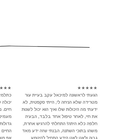
★
★
★
★
★
★
★
★
הגעתי לראשונה למיכאל עקב בעיית עור
כתלמיד
מטרידה שלא הניחה לי, הייתי סקפטית, לא
יכולה 
ידעתי מה היכולות שלו ואיך הוא יכול לשנות
חיים. 
את חיי, לאחר טיפול אחד בלבד, הבעיה
מעמיק ו
חלפה כלא היתה! התחלתי להרגיש אחרת,
גדולות
משהו בתוכי השתנה, הבנתי שזה ידע מאד
החיים 
גבוה ולאט לאט הידע התחיל להיטמע
אף מור