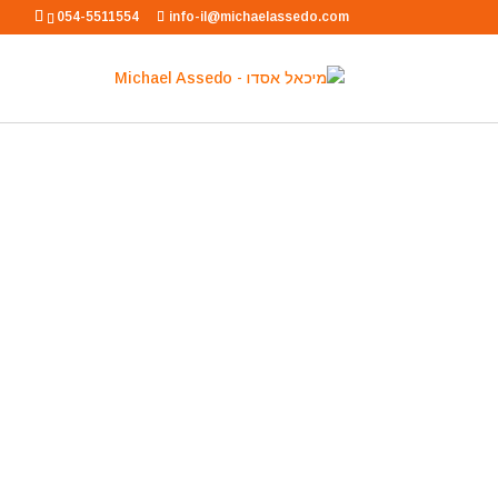
054-5511554
info-il@michaelassedo.com