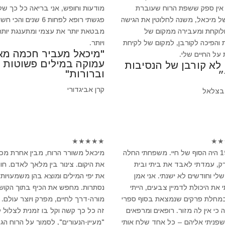
 אין ספק ששפת הרוח שעוברת
מודעות וחופש, אני בריאה כל כך של
ל מיכאל, משנה לחלוטין את הגישה
פגשתי רופא לפחות 6 שנים והכי 
ולוקחת ומעבירה ממקום של
מבטאת יותר את עצמי ומתענגת יותר
 והפיכה לקורבן, למקום של לקיחת
ויותר.
"מיכאל מעביר חכמה מא
 על החיים שלי.
עמוקה במילים פשוטות
 לא קורבן של הנסיבות
וברורות"
״
קרן אביגדורי
בצלאל
★
★
★
★
★
★
★
ב-1994 היה הסוף של חיי. משפחתי החלה
מיכאל משורר הרוח, מבין אחרת מכ
, עמדתי לאבד את ביתי ובית
את היקום. צינור בין מלאך לאדם. חו
לי וחודשים לא ישנתי. אני אמן
את יפי המילים ומוצא בהן משמעויות
 את היכולת לדמיין צבעים, הייתי
נסתרות. מחפש את הכיף בתוך הקושי
במחלת פרקים שנמצאת בסוף ספרי
מורה-דרך לחיים, מפרק ויוצר עולם.
 כי אין לה מזור. רופאים ומרפאים
זה כל כך קשה וקל בו זמנית לצלול 
 שפניתי אליהם – כל אחד שלח אותי
"מעיין-הנעורים", לסמוך על הרוח הגד