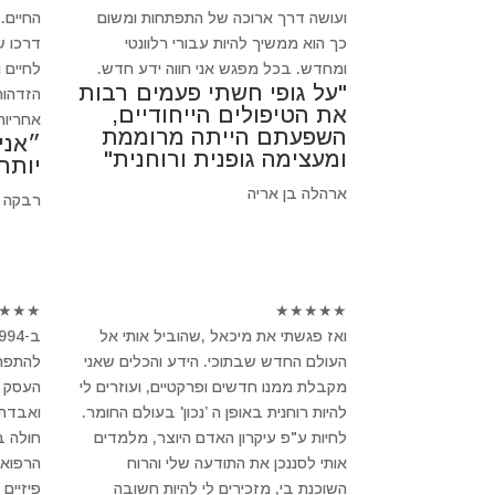
ועושה דרך ארוכה של התפתחות ומשום
החיים.
כך הוא ממשיך להיות עבורי רלוונטי
דרכו ש
ומחדש. בכל מפגש אני חווה ידע חדש.
לחיים 
"על גופי חשתי פעמים רבות
הזדהות
את הטיפולים הייחודיים,
אחריות
השפעתם הייתה מרוממת
״אני
ומעצימה גופנית ורוחנית"
יותר
ארהלה בן אריה
רבקה 
★
★
★
★
★
★
★
★
ואז פגשתי את מיכאל ,שהוביל אותי אל
העולם החדש שבתוכי. הידע והכלים שאני
להתפרק
מקבלת ממנו חדשים ופרקטיים, ועוזרים לי
העסק ש
להיות רוחנית באופן ה ’נכון' בעולם החומר.
ואבדתי
לחיות ע"פ עיקרון האדם היוצר, מלמדים
חולה 
אותי לסננכן את התודעה שלי והרוח
הרפואה
השוכנת בי, מזכירים לי להיות חשובה
פיזיים