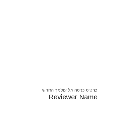
כרטיס כניסה אל עולמך החדש
Reviewer Name
נעים מאוד, ‏מיכאל אסדו
חלוץ ומוביל בעולם הרוח בסנכרון עם עולם החומר,
מרפא ומוביל את עולם הרוח מזה 44 שנה, היחיד שיכול לחבר את הנשמה לגוף- את האור לכלי.
מאז היותי ילד עבר ועובר דרכי ידע עכשווי, וייעודי הו