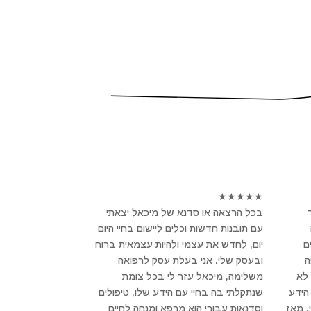
★
★
★
★
★
בכל הרצאה או סדנא של מיכאל יצאתי
עם תובנות חדשות וכלים ליישום בחיי היום
ם
יום, לחדש את עצמי ולהיות עצמאית ברוח
פה
ובעסק שלי. אני בעלת עסק לרפואה
לא
משלימה, מיכאל עזר לי בכל צומת
הידע
שנתקלתי בה בחיי עם הידע שלו, טיפולים
, מאז
וסדנאות עבורי הוא מרפא ומנחה לחיים