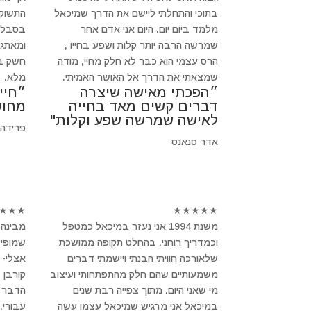
בתוכי והתחלתי ליישם את הדרך שמיכאל
התשוקה
מלמד ביום יום. היום אני אדם אחר
בסבלנו
שמרשה הרבה יותר קלות ושפע בחייו ,
ומאתגר
הרס עצמי הוא כבר לא חלק מחיי, מודה
חשק בב
שמצאתי את הדרך אל האושר האמיתי.
מלא.
״הפכתי מאישה שיצרה
״חיי
דברים קשים מאד בחייה
מחוש
לאישה שמרשה שפע וקלות"
פרידה
אדר סנאנס
★
★
★
★
★
★
★
★
משנת 1994 אני נעזר במיכאל כמטפל
מבינה 
וכמדריך רוחני. בהחלט תקופה ממושכת
שמופיע
שלאורכה חוויתי הבנתי ויישמתי דברים
אצלי- 
משמעותיים שהם חלק מהתפתחותי ועיצוב
קורבן 
מי שאני היום. מתוך צפייה רבת שנים
הדבר ב
במיכאל אני מרגיש שמיכאל עצמו עשה
עבורי.