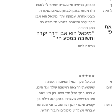
ך
טובים, בריאים ומאושרים שעזר לי לזהות
 זאת
הזדמנויות בזמן ולבחון נושאים מנקודת
מבט אחרת, עמוקה יותר. מיכאל הוא אבן
דרך יקרה וחשובה במסע חיי תודה עם
 את
המון תהודה!
י
״מיכאל הוא אבן דרך יקרה
וחשובה במסע חיי״
נורית אלמוג
★
★
★
★
★
א
מיכאל היקר, מאז הפעם הראשונה
ום.
ששמעתי הרצאה ראשונה שלך ועד היום,
עברה בסך הכל חצי שנה. רק חצי שנה
ואני מרגישה שעשיתי בזמן הזה דילוג בין
ויפה
יקומים וממדי זמן ותודעה. בחצי שנה הזו
עברתי אצלך 3 טיפולים וחיבור חודשי.