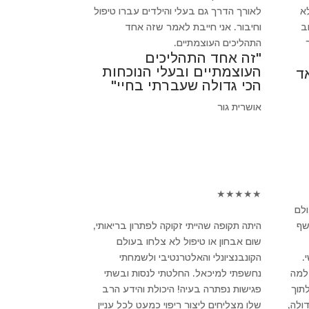
א
לאורך הדרך גם בעלי והילדים עברו טיפול
חשוב
וחיבור. אני חייבת לאמר שזה אחד
התהליכים העוצמתיים.
"זה אחד התהליכים
העוצמתיים ובעלי הנוכחות
ד
הכי גדולה שעברתי בחיי"
אושרית גור
★
★
★
★
★
ולם
שף
היתה תקופה שהייתי זקוקה לפתרון בריאותי,
שום אבחון או טיפול לא צלחו בעולם
.
הקונבנציונלי והאלטרנטיבי ולשמחתי
 למה
נחשפתי למיכאל. החלטתי לנסות ובשתי
לתוך
פגישות נפתרה בעיה! היכולת והידע הרב
ולה,
שלו מצליחים ליצור ריפוי כמעט לכל עניין