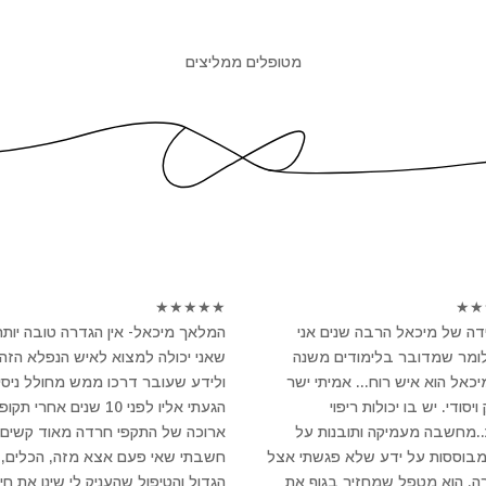
מטופלים ממליצים
★
★
★
★
★
★
★
ה של מיכאל הרבה שנים אני
המלאך מיכאל- אין הגדרה טובה יותר
לומר שמדובר בלימודים משנה
שאני יכולה למצוא לאיש הנפלא הזה
מיכאל הוא איש רוח... אמיתי ישר
ולידע שעובר דרכו ממש מחולל ניסי
יסודי. יש בו יכולות ריפוי
הגעתי אליו לפני 10 שנים אחרי תקו
..מחשבה מעמיקה ותובנות על
ארוכה של התקפי חרדה מאוד קשים 
מבוססות על ידע שלא פגשתי אצל
חשבתי שאי פעם אצא מזה, הכלים, 
ה. הוא מטפל שמחזיר בגוף את
הגדול והטיפול שהעניק לי שינו את חיי