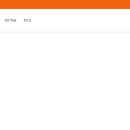
בית
אודות
מיכאל אסדו
מאסטר רוחני