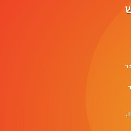
ש
 לחבר
ד
ן,