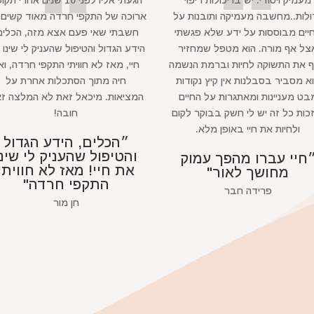
מעמיק ויסודי. יש בו יכולות ריפוי
הגעתי אליו לפני 10 שנים אחרי ת
ולות..מחשבה מעמיקה ותובנות על
ארוכה של התקפי חרדה מאוד קשים 
יים מבוססות על ידע שלא פגשתי
חשבתי שאי פעם אצא מזה, הכלים
צל אף מורה. הוא מטפל שמחזיר
הידע הגדול והטיפול שהעניק לי שינו 
ף את התשוקה לחיות וברמת הנשמה
חיי, מאז לא חוויתי התקפי חרדה, ואנ
א מסביר בסבלנות אין קיץ נקודות
חיה מתוך הסתכלות אחרת על
בט מעניינות ומאתגרות על החיים
המציאות. מיכאל זאת לא המלצה ז
כות כל זה יש לי חשק בבוקר לקום
חובה!
ולחיות את חיי באופן מלא.
״הכלים, הידע הגדול
והטיפול שהעניק לי שינו
חיי עברו מהפך עמוק
את חיי! מאז לא חוויתי
מחושך לאור"
התקפי חרדה"
פרידה חבר
חן מור