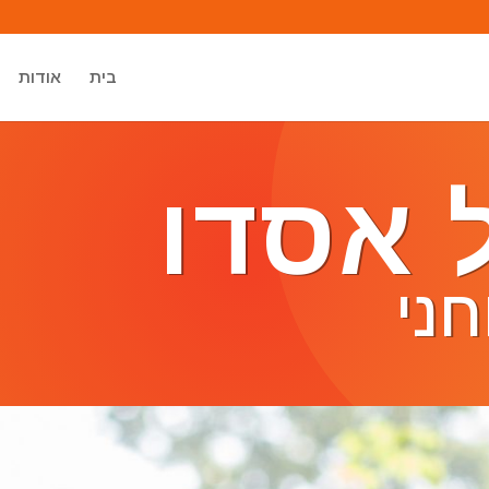
בית
אודות
 אסדו
ני