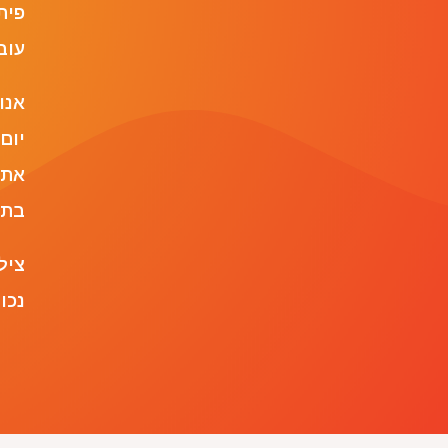
פית
עוב
אנו
יום
את 
בתו
ציל
נכו