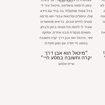
קופה
עצמאית ברוח ובעסק שלי. אני בעלת
לא
עסק לרפואה משלימה, מיכאל עזר לי
,
בכל צומת שנתקלתי בה בחיי עם הידע
את
שלו, טיפולים וסדנאות עבורי הוא מרפא
י
ומנחה לחיים טובים, בריאים ומאושרים
שעזר לי לזהות הזדמנויות בזמן ולבחון
את
נושאים מנקודת מבט אחרת, עמוקה
יותר. מיכאל הוא אבן דרך יקרה וחשובה
במסע חיי תודה עם המון תהודה!
״מיכאל הוא אבן דרך
יקרה וחשובה במסע חיי״
נורית אלמוג