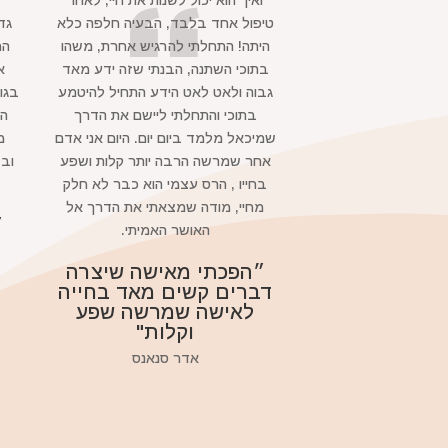
ואיך הוא יכול לשנות את חיי, לאחר
טיפול אחד בלבד, הבעיה חלפה כלא
גד
היתה! התחלתי להרגיש אחרת, משהו
הח
בתוכי השתנה, הבנתי שזה ידע מאד
א
גבוה ולאט לאט הידע התחיל להיטמע
בגו
בתוכי והתחלתי ליישם את הדרך
הו
שמיכאל מלמד ביום יום. היום אני אדם
מ
אחר שמרשה הרבה יותר קלות ושפע
ובז
בחייו , הרס עצמי הוא כבר לא חלק
מחיי, מודה שמצאתי את הדרך אל
״
האושר האמיתי.
״הפכתי מאישה שיצרה
דברים קשים מאד בחייה
לאישה שמרשה שפע
וקלות"
אדר סנאנס