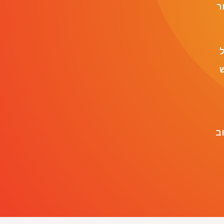
ר
ל
ש
ב