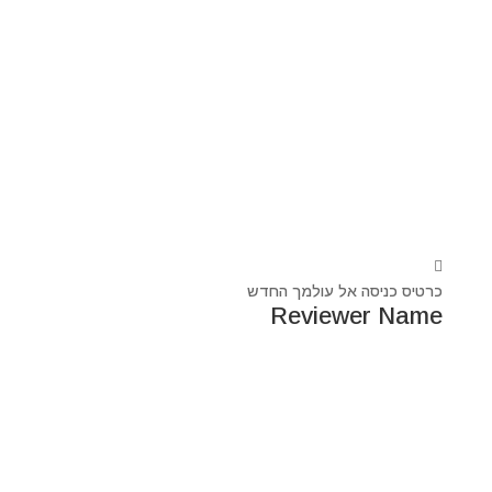
כרטיס כניסה אל עולמך החדש
Reviewer Name
נעים מאוד, ‏מיכאל אסדו
חלוץ ומוביל בעולם הרוח בסנכרון עם עולם החומר,
מרפא ומוביל את עולם הרוח מזה 44 שנה, היחיד שיכול לחבר
את הנשמה לגוף- את האור לכלי.
מאז היותי ילד עבר ועובר דרכי ידע עכשווי, וייעודי הוא תמיד