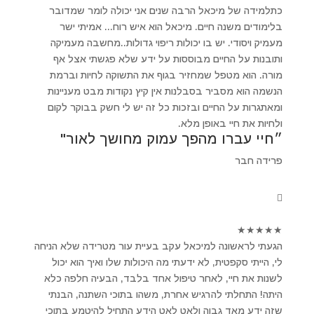
כתלמידה של מיכאל הרבה שנים אני יכולה לומר שמדובר
בלימודים משנה חיים. מיכאל הוא איש רוח... אמיתי ישר
מעמיק ויסודי. יש בו יכולות ריפוי גדולות..מחשבה מעמיקה
ותובנות על החיים מבוססות על ידע שלא פגשתי אצל אף
מורה. הוא מטפל שמחזיר בגוף את התשוקה לחיות וברמת
הנשמה הוא מסביר בסבלנות אין קיץ נקודות מבט מעניינות
ומאתגרות על החיים ובזכות כל זה יש לי חשק בבוקר לקום
ולחיות את חיי באופן מלא.
״חיי עברו מהפך עמוק מחושך לאור"
פרידה חבר
★
★
★
★
★
הגעתי לראשונה למיכאל עקב בעיית עור מטרידה שלא הניחה
לי, הייתי סקפטית, לא ידעתי מה היכולות שלו ואיך הוא יכול
לשנות את חיי, לאחר טיפול אחד בלבד, הבעיה חלפה כלא
היתה! התחלתי להרגיש אחרת, משהו בתוכי השתנה, הבנתי
שזה ידע מאד גבוה ולאט לאט הידע התחיל להיטמע בתוכי