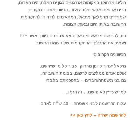
הילינג מרחוק) במקומות אנרגטיים כגון ים המלח, הים האדום,
הרים אדומים מלאי חלודה ועוד. הכיוונון מורכב מקודים,
שמורדים מהמלאך מיכאל, המתאימים לחידוד ולהתקדמות
החשובה באותו היום ובאותו הצומת.
ניתן להירשם מראש ומיכאל יבצע עבורכם כיוונון, אשר יזרז
ויעמיק את התהליך וההתקדמות של הצומת החשוב.
הכיוונונים הקרובים:
מיכאל יערוך כיוונון מרחוק עבור כל מי שיירשם.
אולם אנחנו ממליצים לרשום, בצומת חשוב זה,
גם בני משפחה/חברים – בהסכמתם בלבד!
למי שעדיין לא נרשם… זה הזמן…
עלות ההרשמה לבני משפחה – 40 ש״ח לאדם.
להרשמה ישירה – לחץ כאן >>