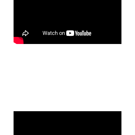
שושי רוזנבלט
על המהפך שעברה בקורס ההילינג של מיכאל