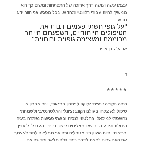
עצמו עשה ועושה דרך ארוכה של התפתחות ומשום כך הוא
ממשיך להיות עבורי רלוונטי ומחדש. בכל מפגש אני חווה ידע
חדש.
"על גופי חשתי פעמים רבות את
הטיפולים הייחודיים, השפעתם הייתה
מרוממת ומעצימה גופנית ורוחנית"
ארהלה בן אריה
★
★
★
★
★
היתה תקופה שהייתי זקוקה לפתרון בריאותי, שום אבחון או
טיפול לא צלחו בעולם הקונבנציונלי והאלטרנטיבי ולשמחתי
נחשפתי למיכאל. החלטתי לנסות ובשתי פגישות נפתרה בעיה!
היכולת והידע הרב שלו מצליחים ליצור ריפוי כמעט לכל עניין
בריאותי. היום השוק רווי מטפלים ופה אני ממליצה לתת לעצמך
את האפשרות לצאת לדרך ריפוי קלה מלאה וחדשה עם