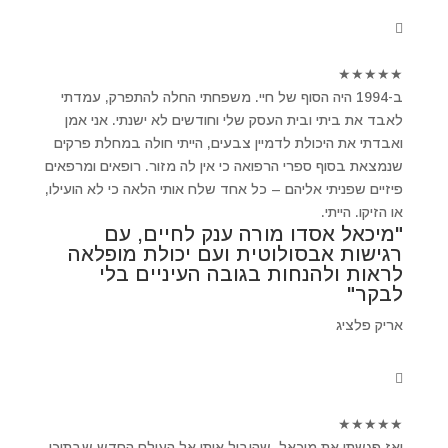
★
★
★
★
★
ב-1994 היה הסוף של חיי. משפחתי החלה להתפרק, עמדתי
לאבד את ביתי ובית העסק שלי וחודשים לא ישנתי. אני אמן
ואבדתי את היכולת לדמיין צבעים, הייתי חולה במחלת פרקים
שנמצאת בסוף ספרי הרפואה כי אין לה מזור. רופאים ומרפאים
פיזיים שפניתי אליהם – כל אחד שלח אותי הלאה כי לא הועילו,
או הזיקו. הייתי.
"מיכאל אסדו מורה ענק לחיים, עם
רגישות אבסולוטית ועם יכולת מופלאה
לראות ולהנחות בגובה העיניים בלי
לבקר"
אריק פלציג
★
★
★
★
★
ואז פגשתי את מיכאל ,שהוביל אותי אל העולם החדש שבתוכי.