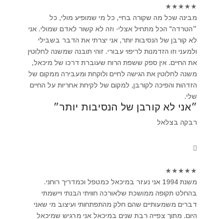
★
★
★
★
★
מבינה שכל מה שקורה בחיי, כל מי שמופיע מולי, כל
״הטרדה" הכל מתחיל אצלי- וזה לא קשור לאדם שמולי. אני
לא קורבן של הנסיבות יותר, אני יצרתי את הדבר בשבילי
ולמעני וזו הזדמנות לריפוי עבורי. זוהי תובנה שמשנה לחלוטין
את החיים. אין ספק ששפת הרוח שעוברת דרכו של מיכאל,
משנה לחלוטין את הגישה לחיים ולוקחת ומעבירה ממקום של
הזדהות והפיכה לקורבן, למקום של לקיחת אחריות על החיים
שלי.
״אני לא קורבן של הנסיבות יותר״
רבקה בצלאל
★
★
★
★
★
משנת 1994 אני נעזר במיכאל כמטפל וכמדריך רוחני.
בהחלט תקופה ממושכת שלאורכה חוויתי הבנתי ויישמתי
דברים משמעותיים שהם חלק מהתפתחותי ועיצוב מי שאני
היום. מתוך צפייה רבת שנים במיכאל אני מרגיש שמיכאל