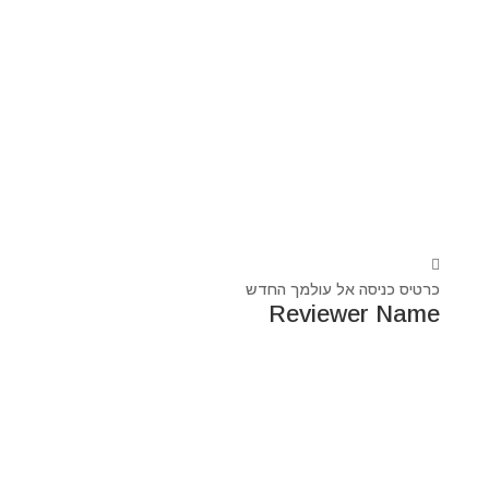
כרטיס כניסה אל עולמך החדש
Reviewer Name
נעים מאוד, ‏מיכאל אסדו
חלוץ ומוביל בעולם הרוח בסנכרון עם עולם החומר,
מרפא ומוביל את עולם הרוח מזה 44 שנה, היחיד שיכול לחבר
את הנשמה לגוף- את האור לכלי.
מאז היותי ילד עבר ועובר דרכי ידע עכשווי, וייעודי הוא תמיד