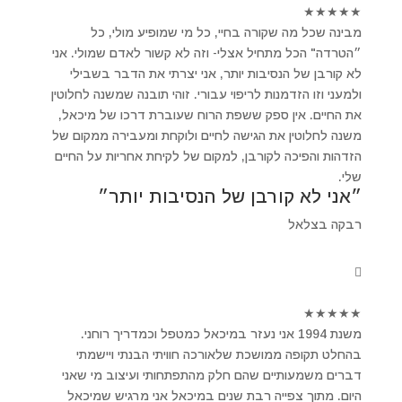
★
★
★
★
★
מבינה שכל מה שקורה בחיי, כל מי שמופיע מולי, כל
״הטרדה" הכל מתחיל אצלי- וזה לא קשור לאדם שמולי. אני
לא קורבן של הנסיבות יותר, אני יצרתי את הדבר בשבילי
ולמעני וזו הזדמנות לריפוי עבורי. זוהי תובנה שמשנה לחלוטין
את החיים. אין ספק ששפת הרוח שעוברת דרכו של מיכאל,
משנה לחלוטין את הגישה לחיים ולוקחת ומעבירה ממקום של
הזדהות והפיכה לקורבן, למקום של לקיחת אחריות על החיים
שלי.
״אני לא קורבן של הנסיבות יותר״
רבקה בצלאל
★
★
★
★
★
משנת 1994 אני נעזר במיכאל כמטפל וכמדריך רוחני.
בהחלט תקופה ממושכת שלאורכה חוויתי הבנתי ויישמתי
דברים משמעותיים שהם חלק מהתפתחותי ועיצוב מי שאני
היום. מתוך צפייה רבת שנים במיכאל אני מרגיש שמיכאל