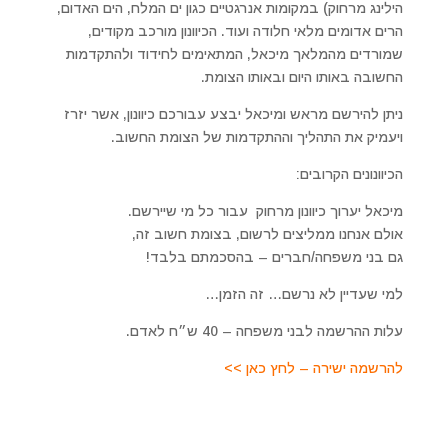
הילינג מרחוק) במקומות אנרגטיים כגון ים המלח, הים האדום,
הרים אדומים מלאי חלודה ועוד. הכיוונון מורכב מקודים,
שמורדים מהמלאך מיכאל, המתאימים לחידוד ולהתקדמות
החשובה באותו היום ובאותו הצומת.
ניתן להירשם מראש ומיכאל יבצע עבורכם כיוונון, אשר יזרז
ויעמיק את התהליך וההתקדמות של הצומת החשוב.
הכיוונונים הקרובים:
מיכאל יערוך כיוונון מרחוק עבור כל מי שיירשם.
אולם אנחנו ממליצים לרשום, בצומת חשוב זה,
גם בני משפחה/חברים – בהסכמתם בלבד!
למי שעדיין לא נרשם… זה הזמן…
עלות ההרשמה לבני משפחה – 40 ש״ח לאדם.
להרשמה ישירה – לחץ כאן >>