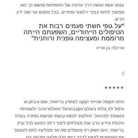
עצמו עשה ועושה דרך ארוכה של התפתחות ומשום כך הוא
ממשיך להיות עבורי רלוונטי ומחדש. בכל מפגש אני חווה ידע
חדש.
"על גופי חשתי פעמים רבות את
הטיפולים הייחודיים, השפעתם הייתה
מרוממת ומעצימה גופנית ורוחנית"
ארהלה בן אריה
★
★
★
★
★
היתה תקופה שהייתי זקוקה לפתרון בריאותי, שום אבחון או
טיפול לא צלחו בעולם הקונבנציונלי והאלטרנטיבי ולשמחתי
נחשפתי למיכאל. החלטתי לנסות ובשתי פגישות נפתרה בעיה!
היכולת והידע הרב שלו מצליחים ליצור ריפוי כמעט לכל עניין
בריאותי. היום השוק רווי מטפלים ופה אני ממליצה לתת לעצמך
את האפשרות לצאת לדרך ריפוי קלה מלאה וחדשה עם