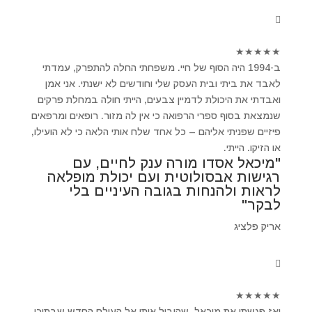
★
★
★
★
★
ב-1994 היה הסוף של חיי. משפחתי החלה להתפרק, עמדתי
לאבד את ביתי ובית העסק שלי וחודשים לא ישנתי. אני אמן
ואבדתי את היכולת לדמיין צבעים, הייתי חולה במחלת פרקים
שנמצאת בסוף ספרי הרפואה כי אין לה מזור. רופאים ומרפאים
פיזיים שפניתי אליהם – כל אחד שלח אותי הלאה כי לא הועילו,
או הזיקו. הייתי.
"מיכאל אסדו מורה ענק לחיים, עם
רגישות אבסולוטית ועם יכולת מופלאה
לראות ולהנחות בגובה העיניים בלי
לבקר"
אריק פלציג
★
★
★
★
★
ואז פגשתי את מיכאל ,שהוביל אותי אל העולם החדש שבתוכי.