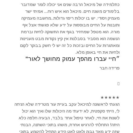
כתלמידה של מיכאל הרבה שנים אני יכולה לומר שמדובר
בלימודים משנה חיים. מיכאל הוא איש רוח... אמיתי ישר
מעמיק ויסודי. יש בו יכולות ריפוי גדולות..מחשבה מעמיקה
ותובנות על החיים מבוססות על ידע שלא פגשתי אצל אף
מורה. הוא מטפל שמחזיר בגוף את התשוקה לחיות וברמת
הנשמה הוא מסביר בסבלנות אין קיץ נקודות מבט מעניינות
ומאתגרות על החיים ובזכות כל זה יש לי חשק בבוקר לקום
ולחיות את חיי באופן מלא.
״חיי עברו מהפך עמוק מחושך לאור"
פרידה חבר
★
★
★
★
★
הגעתי לראשונה למיכאל עקב בעיית עור מטרידה שלא הניחה
לי, הייתי סקפטית, לא ידעתי מה היכולות שלו ואיך הוא יכול
לשנות את חיי, לאחר טיפול אחד בלבד, הבעיה חלפה כלא
היתה! התחלתי להרגיש אחרת, משהו בתוכי השתנה, הבנתי
שזה ידע מאד גבוה ולאט לאט הידע התחיל להיטמע בתוכי