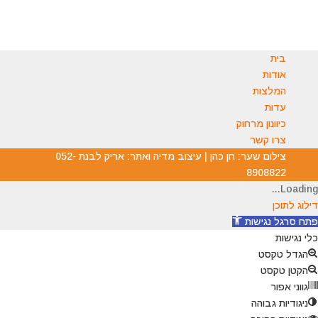
בית
אודות
המלצות
עדות
כיוונון מרחוק
צרו קשר
צילום שער: חן כהן | עיצוב מדיה ואתר: אריק לבנת 052-
8908822
Loading...
דילוג לתוכן
פתח סרגל נגישות
כלי נגישות
הגדל טקסט
הקטן טקסט
גווני אפור
ניגודיות גבוהה