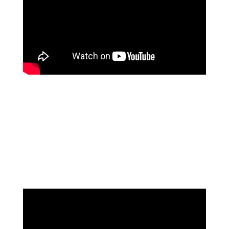
שושי רוזנבלט
על המהפך שעברה בקורס ההילינג של מיכאל