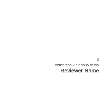
כרטיס כניסה אל עולמך החדש
Reviewer Name
נעים מאוד, ‏מיכאל אסדו
חלוץ ומוביל בעולם הרוח בסנכרון עם עולם החומר,
מרפא ומוביל את עולם הרוח מזה 44 שנה, היחיד שיכול לחבר
את הנשמה לגוף- את האור לכלי.
מאז היותי ילד עבר ועובר דרכי ידע עכשווי, וייעודי הוא תמיד