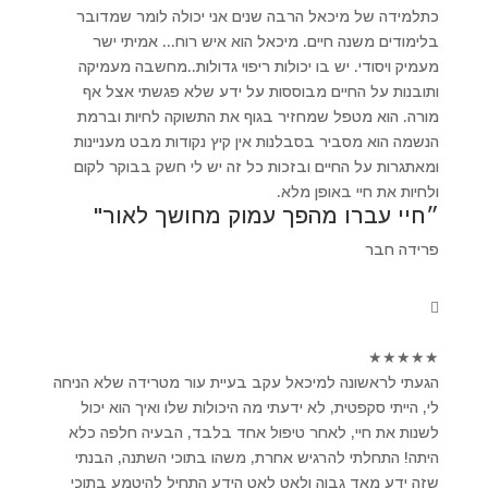
כתלמידה של מיכאל הרבה שנים אני יכולה לומר שמדובר
בלימודים משנה חיים. מיכאל הוא איש רוח... אמיתי ישר
מעמיק ויסודי. יש בו יכולות ריפוי גדולות..מחשבה מעמיקה
ותובנות על החיים מבוססות על ידע שלא פגשתי אצל אף
מורה. הוא מטפל שמחזיר בגוף את התשוקה לחיות וברמת
הנשמה הוא מסביר בסבלנות אין קיץ נקודות מבט מעניינות
ומאתגרות על החיים ובזכות כל זה יש לי חשק בבוקר לקום
ולחיות את חיי באופן מלא.
״חיי עברו מהפך עמוק מחושך לאור"
פרידה חבר
★
★
★
★
★
הגעתי לראשונה למיכאל עקב בעיית עור מטרידה שלא הניחה
לי, הייתי סקפטית, לא ידעתי מה היכולות שלו ואיך הוא יכול
לשנות את חיי, לאחר טיפול אחד בלבד, הבעיה חלפה כלא
היתה! התחלתי להרגיש אחרת, משהו בתוכי השתנה, הבנתי
שזה ידע מאד גבוה ולאט לאט הידע התחיל להיטמע בתוכי