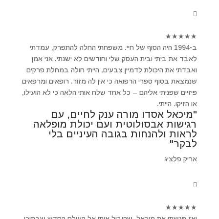
★
★
★
★
★
ב-1994 היה הסוף של חיי. משפחתי החלה להתפרק, עמדתי
לאבד את ביתי ובית העסק שלי וחודשים לא ישנתי. אני אמן
ואבדתי את היכולת לדמיין צבעים, הייתי חולה במחלת פרקים
שנמצאת בסוף ספרי הרפואה כי אין לה מזור. רופאים ומרפאים
פיזיים שפניתי אליהם – כל אחד שלח אותי הלאה כי לא הועילו,
או הזיקו. הייתי.
"מיכאל אסדו מורה ענק לחיים, עם
רגישות אבסולוטית ועם יכולת מופלאה
לראות ולהנחות בגובה העיניים בלי
לבקר"
אריק פלציג
★
★
★
★
★
ואז פגשתי את מיכאל ,שהוביל אותי אל העולם החדש שבתוכי.