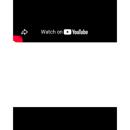
שושי רוזנבלט
על המהפך שעברה בקורס ההילינג של מיכאל