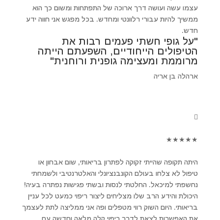
עצמו עשה ועושה דרך ארוכה של התפתחות ומשום כך הוא
ממשיך להיות עבורי רלוונטי ומחדש. בכל מפגש אני חווה ידע
חדש.
"על גופי חשתי פעמים רבות את
הטיפולים הייחודיים, השפעתם הייתה
מרוממת ומעצימה גופנית ורוחנית"
ארהלה בן אריה
★
★
★
★
★
היתה תקופה שהייתי זקוקה לפתרון בריאותי, שום אבחון או
טיפול לא צלחו בעולם הקונבנציונלי והאלטרנטיבי ולשמחתי
נחשפתי למיכאל. החלטתי לנסות ובשתי פגישות נפתרה בעיה!
היכולת והידע הרב שלו מצליחים ליצור ריפוי כמעט לכל עניין
בריאותי. היום השוק רווי מטפלים ופה אני ממליצה לתת לעצמך
את האפשרות לצאת לדרך ריפוי קלה מלאה וחדשה עם