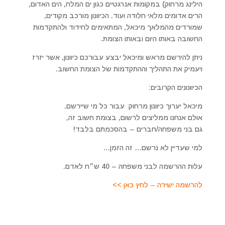
הילינג מרחוק) במקומות אנרגטיים כגון ים המלח, הים האדום,
הרים אדומים מלאי חלודה ועוד. הכיוונון מורכב מקודים,
שמורדים מהמלאך מיכאל, המתאימים לחידוד ולהתקדמות
החשובה באותו היום ובאותו הצומת.
ניתן להירשם מראש ומיכאל יבצע עבורכם כיוונון, אשר יזרז
ויעמיק את התהליך וההתקדמות של הצומת החשוב.
הכיוונונים הקרובים:
מיכאל יערוך כיוונון מרחוק עבור כל מי שיירשם.
אולם אנחנו ממליצים לרשום, בצומת חשוב זה,
גם בני משפחה/חברים – בהסכמתם בלבד!
למי שעדיין לא נרשם… זה הזמן…
עלות ההרשמה לבני משפחה – 40 ש״ח לאדם.
להרשמה ישירה – לחץ כאן >>