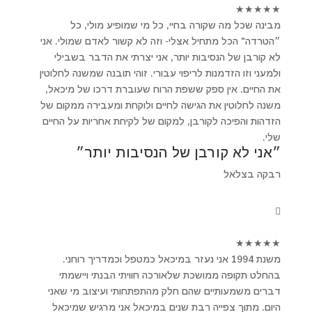
★
★
★
★
★
מבינה שכל מה שקורה בחיי, כל מי שמופיע מולי, כל
״הטרדה" הכל מתחיל אצלי- וזה לא קשור לאדם שמולי. אני
לא קורבן של הנסיבות יותר, אני יצרתי את הדבר בשבילי
ולמעני וזו הזדמנות לריפוי עבורי. זוהי תובנה שמשנה לחלוטין
את החיים. אין ספק ששפת הרוח שעוברת דרכו של מיכאל,
משנה לחלוטין את הגישה לחיים ולוקחת ומעבירה ממקום של
הזדהות והפיכה לקורבן, למקום של לקיחת אחריות על החיים
שלי.
״אני לא קורבן של הנסיבות יותר״
רבקה בצלאל
★
★
★
★
★
משנת 1994 אני נעזר במיכאל כמטפל וכמדריך רוחני.
בהחלט תקופה ממושכת שלאורכה חוויתי הבנתי ויישמתי
דברים משמעותיים שהם חלק מהתפתחותי ועיצוב מי שאני
היום. מתוך צפייה רבת שנים במיכאל אני מרגיש שמיכאל