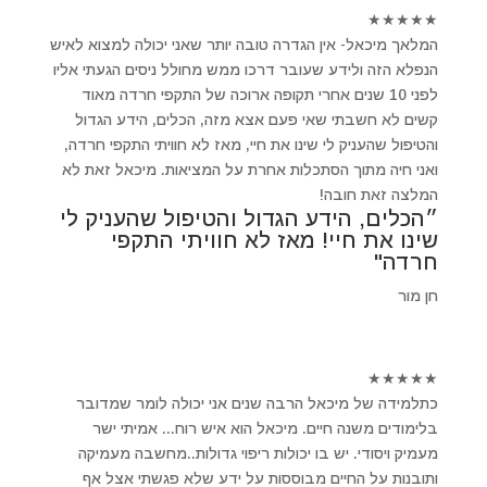
★
★
★
★
★
המלאך מיכאל- אין הגדרה טובה יותר שאני יכולה למצוא לאיש
הנפלא הזה ולידע שעובר דרכו ממש מחולל ניסים הגעתי אליו
לפני 10 שנים אחרי תקופה ארוכה של התקפי חרדה מאוד
קשים לא חשבתי שאי פעם אצא מזה, הכלים, הידע הגדול
והטיפול שהעניק לי שינו את חיי, מאז לא חוויתי התקפי חרדה,
ואני חיה מתוך הסתכלות אחרת על המציאות. מיכאל זאת לא
המלצה זאת חובה!
״הכלים, הידע הגדול והטיפול שהעניק לי
שינו את חיי! מאז לא חוויתי התקפי
חרדה"
חן מור
★
★
★
★
★
כתלמידה של מיכאל הרבה שנים אני יכולה לומר שמדובר
בלימודים משנה חיים. מיכאל הוא איש רוח... אמיתי ישר
מעמיק ויסודי. יש בו יכולות ריפוי גדולות..מחשבה מעמיקה
ותובנות על החיים מבוססות על ידע שלא פגשתי אצל אף