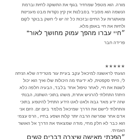
מורה. הוא מטפל שמחזיר בגוף את התשוקה לחיות וברמת
הנשמה הוא מסביר בסבלנות אין קיץ נקודות מבט מעניינות
ומאתגרות על החיים ובזכות כל זה יש לי חשק בבוקר לקום
ולחיות את חיי באופן מלא.
״חיי עברו מהפך עמוק מחושך לאור"
פרידה חבר
★
★
★
★
★
הגעתי לראשונה למיכאל עקב בעיית עור מטרידה שלא הניחה
לי, הייתי סקפטית, לא ידעתי מה היכולות שלו ואיך הוא יכול
לשנות את חיי, לאחר טיפול אחד בלבד, הבעיה חלפה כלא
היתה! התחלתי להרגיש אחרת, משהו בתוכי השתנה, הבנתי
שזה ידע מאד גבוה ולאט לאט הידע התחיל להיטמע בתוכי
והתחלתי ליישם את הדרך שמיכאל מלמד ביום יום. היום אני
אדם אחר שמרשה הרבה יותר קלות ושפע בחייו , הרס עצמי
הוא כבר לא חלק מחיי, מודה שמצאתי את הדרך אל האושר
האמיתי.
״הפכתי מאישה שיצרה דברים קשים