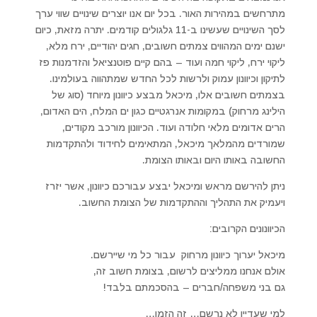
מתרחשים במהירות האור. בכל יום אנו יוצרים שינויים שווי ערך
לסך השינויים שעשינו ב-11 גלגולים קודמים. יתרה מזאת, כיום
ישנם ימים המהווים צמתים חשובים, חגים יהודיים, ירח מלא,
ליקוי ירח, ליקוי חמה ועוד – בהם קיים פוטנציאל והזדמנות פז
לתיקון וכיוונון עמוק ולרשות לכל החדש שמתהווה בעולמינו.
בצמתים חשובים אלו, מיכאל מבצע כיוונון מיוחד (סוג של
הילינג מרחוק) במקומות אנרגטיים כגון ים המלח, הים האדום,
הרים אדומים מלאי חלודה ועוד. הכיוונון מורכב מקודים,
שמורדים מהמלאך מיכאל, המתאימים לחידוד ולהתקדמות
החשובה באותו היום ובאותו הצומת.
ניתן להירשם מראש ומיכאל יבצע עבורכם כיוונון, אשר יזרז
ויעמיק את התהליך וההתקדמות של הצומת החשוב.
הכיוונונים הקרובים:
מיכאל יערוך כיוונון מרחוק עבור כל מי שיירשם.
אולם אנחנו ממליצים לרשום, בצומת חשוב זה,
גם בני משפחה/חברים – בהסכמתם בלבד!
למי שעדיין לא נרשם… זה הזמן…