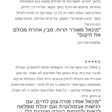
מלאך לאדם. חושף את יפי המילים ומוצא בהן משמעויות
נסתרות. מחפש את הכיף בתוך הקושי. מורה-דרך לחיים,
מפרק ויוצר עולם. למה זה כל כך קשה וקל בו זמנית לצלול
לתוך "מעיין-הנעורים", לסמוך על הרוח הגדולה, ולהיות קוסם
כמו מיכאל.
"מיכאל משורר הרוח, מבין אחרת מכולם
את היקום"
שלומית אנדרמן
★
★
★
★
★
ב-1994 היה הסוף של חיי. משפחתי החלה להתפרק, עמדתי
לאבד את ביתי ובית העסק שלי וחודשים לא ישנתי. אני אמן
ואבדתי את היכולת לדמיין צבעים, הייתי חולה במחלת פרקים
שנמצאת בסוף ספרי הרפואה כי אין לה מזור. רופאים ומרפאים
פיזיים שפניתי אליהם – כל אחד שלח אותי הלאה כי לא הועילו,
או הזיקו. הייתי.
"מיכאל אסדו מורה ענק לחיים, עם
רגישות אבסולוטית ועם יכולת מופלאה
לראות ולהנחות בגובה העיניים בלי