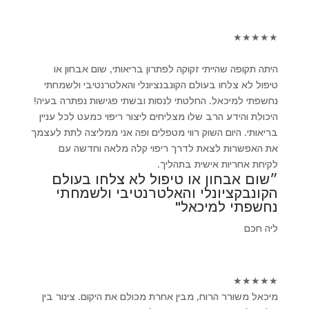
★
★
★
★
★
היתה תקופה שהייתי זקוקה לפתרון בריאותי, שום אבחון או
טיפול לא צלחו בעולם הקונבנציונלי והאלטרנטיבי ולשמחתי
נחשפתי למיכאל. החלטתי לנסות ובשתי פגישות נפתרה בעיה!
היכולת והידע הרב שלו מצליחים ליצור ריפוי כמעט לכל עניין
בריאותי. היום השוק רווי מטפלים ופה אני ממליצה לתת לעצמך
את האפשרות לצאת לדרך ריפוי קלה מלאה וחדשה עם
לקיחת אחריות אישית בתהליך.
״שום אבחון או טיפול לא צלחו בעולם
הקונבקציונלי והאלטרנטיבי ולשמחתי
נחשפתי למיכאל"
ליה חכם
★
★
★
★
★
מיכאל משורר הרוח, מבין אחרת מכולם את היקום. צינור בין