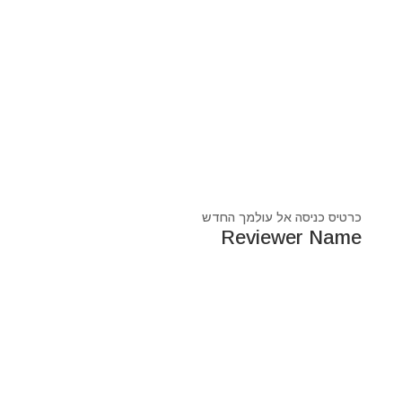
כרטיס כניסה אל עולמך החדש
Reviewer Name
נעים מאוד, ‏מיכאל אסדו
חלוץ ומוביל בעולם הרוח בסנכרון עם עולם החומר,
מרפא ומוביל את עולם הרוח מזה 44 שנה, היחיד שיכול לחבר
את הנשמה לגוף- את האור לכלי.
מאז היותי ילד עבר ועובר דרכי ידע עכשווי, וייעודי הוא תמיד
להביא את הכותרות העכשוויות של הסרט בו אנו חיים.