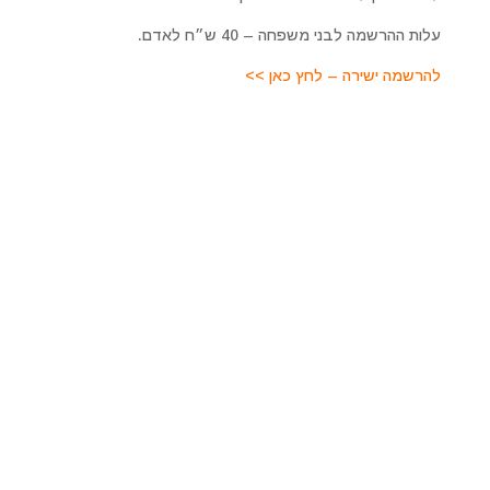
עלות ההרשמה לבני משפחה – 40 ש״ח לאדם.
להרשמה ישירה – לחץ כאן >>
מרכז רוחני מיכאל אסדו
לפרטים על טיפולים מקרוב ומרחוק, סדנאות והרצאות, קורסים
ועוד. כמו כן להתייעצות ולקביעת פגישה טיפולית צרו איתנו
קשר
מרכז מיכאל – לריפוי והתפתחות רוחנית