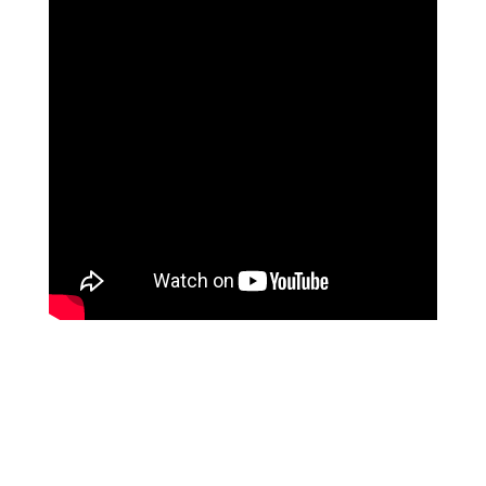
שושי רוזנבלט
על המהפך שעברה בקורס ההילינג של מיכאל