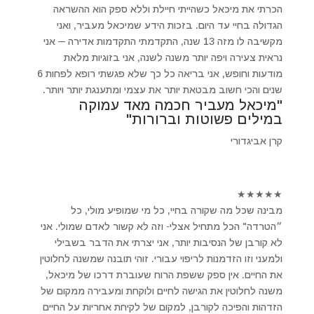
הכרתי את מיכאל כשהייתי חיילת וללא ספק הוא ההשראה
הגדולה בחיי עד היום. בזכות הידע שמיכאל מעביר, ואני
מקשיבה לו מזה 13 שנה, התקדמתי התקדמות אדירה ─ אני
נראית צעירה ויפה יותר משנה לשנה, אני בזוגיות מלאת
מודעות וחופש, אני בריאה כל כך שלא פגשתי רופא לפחות 6
שנים והכי חשוב מבטאת יותר את עצמי ומתענגת יותר ויותר.
"מיכאל מעביר חכמה מאד עמוקה
במילים פשוטות וברורות"
קרן אביגדורי
★
★
★
★
★
מבינה שכל מה שקורה בחיי, כל מי שמופיע מולי, כל
״הטרדה" הכל מתחיל אצלי- וזה לא קשור לאדם שמולי. אני
לא קורבן של הנסיבות יותר, אני יצרתי את הדבר בשבילי
ולמעני וזו הזדמנות לריפוי עבורי. זוהי תובנה שמשנה לחלוטין
את החיים. אין ספק ששפת הרוח שעוברת דרכו של מיכאל,
משנה לחלוטין את הגישה לחיים ולוקחת ומעבירה ממקום של
הזדהות והפיכה לקורבן, למקום של לקיחת אחריות על החיים