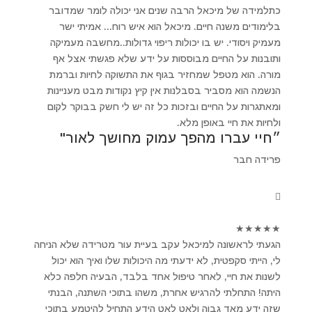
כתלמידה של מיכאל הרבה שנים אני יכולה לומר שמדובר
בלימודים משנה חיים. מיכאל הוא איש רוח... אמיתי ישר
מעמיק ויסודי. יש בו יכולות ריפוי גדולות..מחשבה מעמיקה
ותובנות על החיים מבוססות על ידע שלא פגשתי אצל אף
מורה. הוא מטפל שמחזיר בגוף את התשוקה לחיות וברמת
הנשמה הוא מסביר בסבלנות אין קיץ נקודות מבט מעניינות
ומאתגרות על החיים ובזכות כל זה יש לי חשק בבוקר לקום
ולחיות את חיי באופן מלא.
״חיי עברו מהפך עמוק מחושך לאור"
פרידה חבר
★
★
★
★
★
הגעתי לראשונה למיכאל עקב בעיית עור מטרידה שלא הניחה
לי, הייתי סקפטית, לא ידעתי מה היכולות שלו ואיך הוא יכול
לשנות את חיי, לאחר טיפול אחד בלבד, הבעיה חלפה כלא
היתה! התחלתי להרגיש אחרת, משהו בתוכי השתנה, הבנתי
שזה ידע מאד גבוה ולאט לאט הידע התחיל להיטמע בתוכי