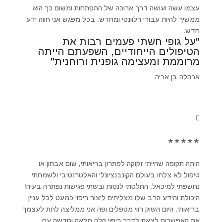
עצמו עשה ועושה דרך ארוכה של התפתחות ומשום כך הוא
ממשיך להיות עבורי רלוונטי ומחדש. בכל מפגש אני חווה ידע
חדש.
"על גופי חשתי פעמים רבות את
הטיפולים הייחודיים, השפעתם הייתה
מרוממת ומעצימה גופנית ורוחנית"
ארהלה בן אריה
★
★
★
★
★
היתה תקופה שהייתי זקוקה לפתרון בריאותי, שום אבחון או
טיפול לא צלחו בעולם הקונבנציונלי והאלטרנטיבי ולשמחתי
נחשפתי למיכאל. החלטתי לנסות ובשתי פגישות נפתרה בעיה!
היכולת והידע הרב שלו מצליחים ליצור ריפוי כמעט לכל עניין
בריאותי. היום השוק רווי מטפלים ופה אני ממליצה לתת לעצמך
את האפשרות לצאת לדרך ריפוי קלה מלאה וחדשה עם