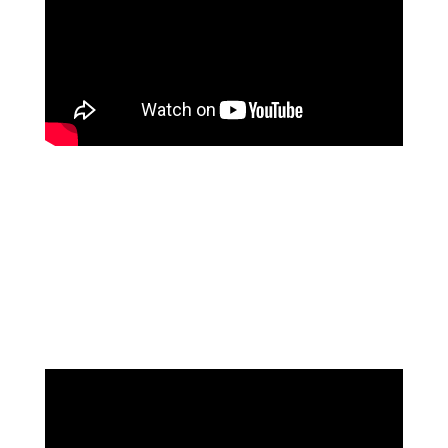
שושי רוזנבלט
על המהפך שעברה בקורס ההילינג של מיכאל