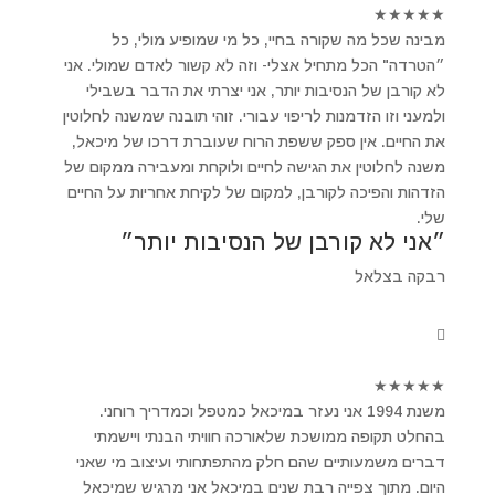
★
★
★
★
★
מבינה שכל מה שקורה בחיי, כל מי שמופיע מולי, כל
״הטרדה" הכל מתחיל אצלי- וזה לא קשור לאדם שמולי. אני
לא קורבן של הנסיבות יותר, אני יצרתי את הדבר בשבילי
ולמעני וזו הזדמנות לריפוי עבורי. זוהי תובנה שמשנה לחלוטין
את החיים. אין ספק ששפת הרוח שעוברת דרכו של מיכאל,
משנה לחלוטין את הגישה לחיים ולוקחת ומעבירה ממקום של
הזדהות והפיכה לקורבן, למקום של לקיחת אחריות על החיים
שלי.
״אני לא קורבן של הנסיבות יותר״
רבקה בצלאל
★
★
★
★
★
משנת 1994 אני נעזר במיכאל כמטפל וכמדריך רוחני.
בהחלט תקופה ממושכת שלאורכה חוויתי הבנתי ויישמתי
דברים משמעותיים שהם חלק מהתפתחותי ועיצוב מי שאני
היום. מתוך צפייה רבת שנים במיכאל אני מרגיש שמיכאל