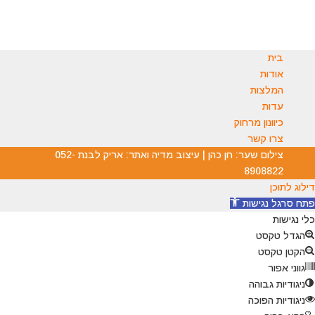
בית
אודות
המלצות
עדות
כיוונון מרחוק
צרו קשר
צילום שער: חן כהן | עיצוב מדיה ואתר: אריק לבנת 052-
8908822
דילוג לתוכן
פתח סרגל נגישות
כלי נגישות
הגדל טקסט
הקטן טקסט
גווני אפור
ניגודיות גבוהה
ניגודיות הפוכה