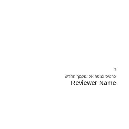
כרטיס כניסה אל עולמך החדש
Reviewer Name
נעים מאוד, ‏מיכאל אסדו
חלוץ ומוביל בעולם הרוח בסנכרון עם עולם החומר,
מרפא ומוביל את עולם הרוח מזה 44 שנה, היחיד שיכול לחבר
את הנשמה לגוף- את האור לכלי.
מאז היותי ילד עבר ועובר דרכי ידע עכשווי, וייעודי הוא תמיד