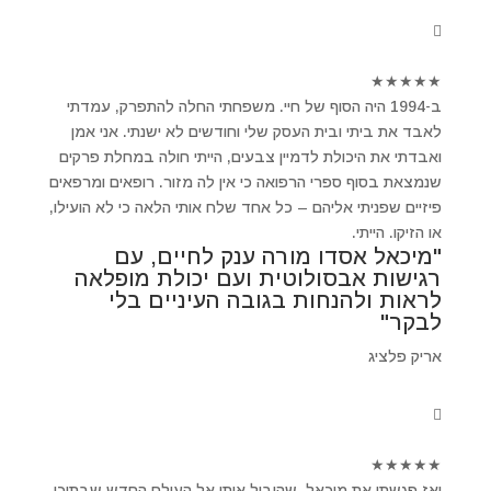
★
★
★
★
★
ב-1994 היה הסוף של חיי. משפחתי החלה להתפרק, עמדתי
לאבד את ביתי ובית העסק שלי וחודשים לא ישנתי. אני אמן
ואבדתי את היכולת לדמיין צבעים, הייתי חולה במחלת פרקים
שנמצאת בסוף ספרי הרפואה כי אין לה מזור. רופאים ומרפאים
פיזיים שפניתי אליהם – כל אחד שלח אותי הלאה כי לא הועילו,
או הזיקו. הייתי.
"מיכאל אסדו מורה ענק לחיים, עם
רגישות אבסולוטית ועם יכולת מופלאה
לראות ולהנחות בגובה העיניים בלי
לבקר"
אריק פלציג
★
★
★
★
★
ואז פגשתי את מיכאל ,שהוביל אותי אל העולם החדש שבתוכי.