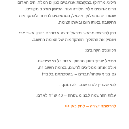
הילינג מרחוק) במקומות אנרגטיים כגון ים המלח, הים האדום,
הרים אדומים מלאי חלודה ועוד. הכיוונון מורכב מקודים,
שמורדים מהמלאך מיכאל, המתאימים לחידוד ולהתקדמות
החשובה באותו היום ובאותו הצומת.
ניתן להירשם מראש ומיכאל יבצע עבורכם כיוונון, אשר יזרז
ויעמיק את התהליך וההתקדמות של הצומת החשוב.
הכיוונונים הקרובים:
מיכאל יערוך כיוונון מרחוק עבור כל מי שיירשם.
אולם אנחנו ממליצים לרשום, בצומת חשוב זה,
גם בני משפחה/חברים – בהסכמתם בלבד!
למי שעדיין לא נרשם… זה הזמן…
עלות ההרשמה לבני משפחה – 40 ש״ח לאדם.
להרשמה ישירה – לחץ כאן >>