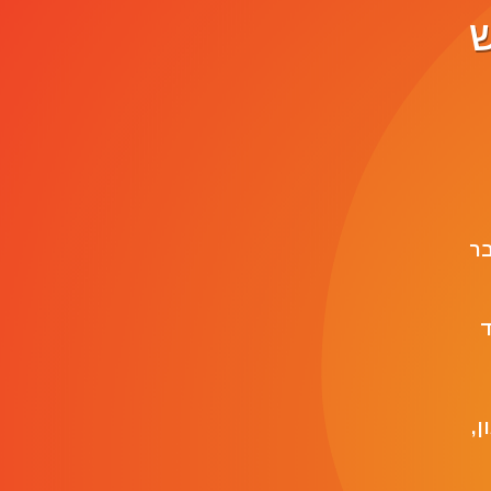
ש
 לחבר
ד
ן,