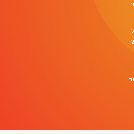
ר
ל
ש
ב