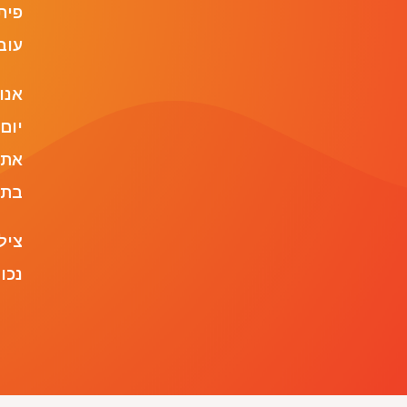
פית
עוב
אנו
יום
את 
בתו
ציל
נכו