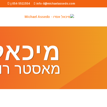
054-5511554
info-il@michaelassedo.com
מיכאל
מאסטר רוח