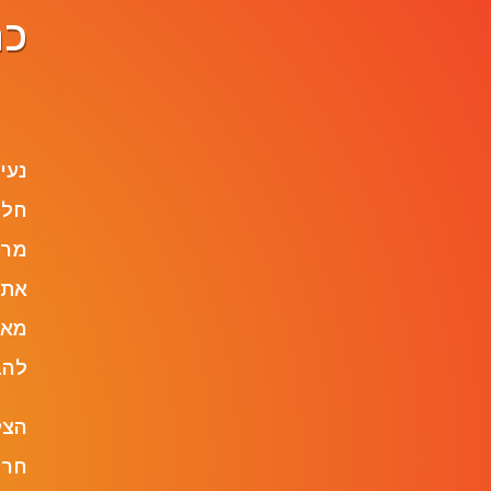
כר
ame
נעי
חלו
את 
מאז
להב
הצל
חרד