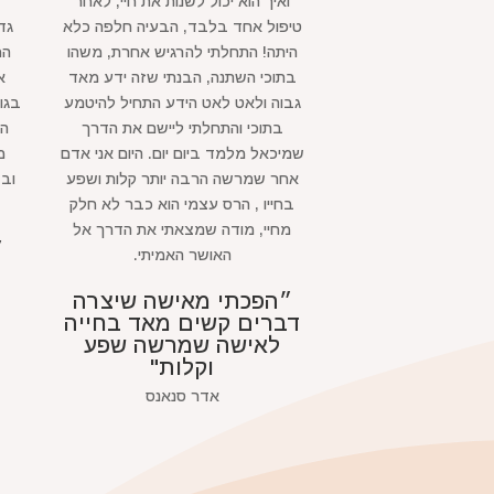
ואיך הוא יכול לשנות את חיי, לאחר
טיפול אחד בלבד, הבעיה חלפה כלא
גד
היתה! התחלתי להרגיש אחרת, משהו
הח
בתוכי השתנה, הבנתי שזה ידע מאד
א
גבוה ולאט לאט הידע התחיל להיטמע
בגו
בתוכי והתחלתי ליישם את הדרך
הו
שמיכאל מלמד ביום יום. היום אני אדם
מ
אחר שמרשה הרבה יותר קלות ושפע
ובז
בחייו , הרס עצמי הוא כבר לא חלק
מחיי, מודה שמצאתי את הדרך אל
״
האושר האמיתי.
״הפכתי מאישה שיצרה
דברים קשים מאד בחייה
לאישה שמרשה שפע
וקלות"
אדר סנאנס