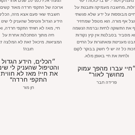
מעמיק ויסודי. יש בו יכולות ריפוי
הגעתי אליו לפני 10 שנים אחרי ת
ולות..מחשבה מעמיקה ותובנות על
ארוכה של התקפי חרדה מאוד קשים 
יים מבוססות על ידע שלא פגשתי
חשבתי שאי פעם אצא מזה, הכלים
צל אף מורה. הוא מטפל שמחזיר
הידע הגדול והטיפול שהעניק לי שינו 
ף את התשוקה לחיות וברמת הנשמה
חיי, מאז לא חוויתי התקפי חרדה, ואנ
א מסביר בסבלנות אין קיץ נקודות
חיה מתוך הסתכלות אחרת על
בט מעניינות ומאתגרות על החיים
המציאות. מיכאל זאת לא המלצה ז
כות כל זה יש לי חשק בבוקר לקום
חובה!
ולחיות את חיי באופן מלא.
״הכלים, הידע הגדול
והטיפול שהעניק לי שינו
חיי עברו מהפך עמוק
את חיי! מאז לא חוויתי
מחושך לאור"
התקפי חרדה"
פרידה חבר
חן מור