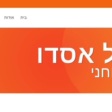
בית
אודות
 אסדו
ני