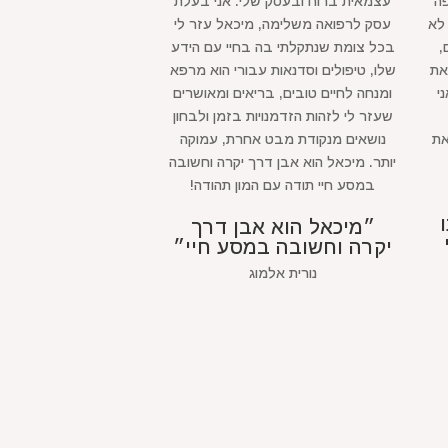
קופה
עצמאית ברוח ובעסק שלי. אני בעלת
לא
עסק לרפואה משלימה, מיכאל עזר לי
,
בכל צומת שנתקלתי בה בחיי עם הידע
את
שלו, טיפולים וסדנאות עבורי הוא מרפא
י
ומנחה לחיים טובים, בריאים ומאושרים
שעזר לי לזהות הזדמנויות בזמן ולבחון
את
נושאים מנקודת מבט אחרת, עמוקה
יותר. מיכאל הוא אבן דרך יקרה וחשובה
במסע חיי תודה עם המון תהודה!
״מיכאל הוא אבן דרך
יקרה וחשובה במסע חיי״
נורית אלמוג