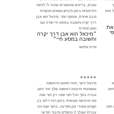
ך
טובים, בריאים ומאושרים שעזר לי לזהות
 זאת
הזדמנויות בזמן ולבחון נושאים מנקודת
מבט אחרת, עמוקה יותר. מיכאל הוא אבן
דרך יקרה וחשובה במסע חיי תודה עם
 את
המון תהודה!
י
״מיכאל הוא אבן דרך יקרה
וחשובה במסע חיי״
נורית אלמוג
★
★
★
★
★
א
מיכאל היקר, מאז הפעם הראשונה
ום.
ששמעתי הרצאה ראשונה שלך ועד היום,
עברה בסך הכל חצי שנה. רק חצי שנה
ואני מרגישה שעשיתי בזמן הזה דילוג בין
ויפה
יקומים וממדי זמן ותודעה. בחצי שנה הזו
עברתי אצלך 3 טיפולים וחיבור חודשי.