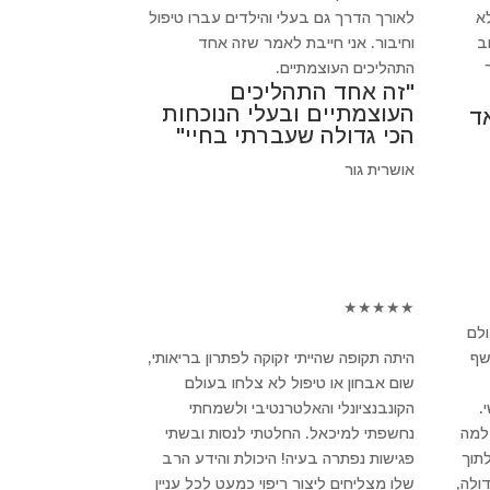
א
לאורך הדרך גם בעלי והילדים עברו טיפול
חשוב
וחיבור. אני חייבת לאמר שזה אחד
התהליכים העוצמתיים.
"זה אחד התהליכים
העוצמתיים ובעלי הנוכחות
ד
הכי גדולה שעברתי בחיי"
אושרית גור
★
★
★
★
★
ולם
שף
היתה תקופה שהייתי זקוקה לפתרון בריאותי,
שום אבחון או טיפול לא צלחו בעולם
.
הקונבנציונלי והאלטרנטיבי ולשמחתי
 למה
נחשפתי למיכאל. החלטתי לנסות ובשתי
לתוך
פגישות נפתרה בעיה! היכולת והידע הרב
ולה,
שלו מצליחים ליצור ריפוי כמעט לכל עניין