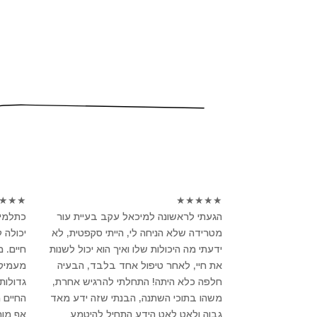
★
★
★
★
★
★
★
★
הגעתי לראשונה למיכאל עקב בעיית עור
כתלמיד
מטרידה שלא הניחה לי, הייתי סקפטית, לא
יכולה 
ידעתי מה היכולות שלו ואיך הוא יכול לשנות
חיים. 
את חיי, לאחר טיפול אחד בלבד, הבעיה
מעמיק ו
חלפה כלא היתה! התחלתי להרגיש אחרת,
גדולות
משהו בתוכי השתנה, הבנתי שזה ידע מאד
החיים 
גבוה ולאט לאט הידע התחיל להיטמע
אף מור