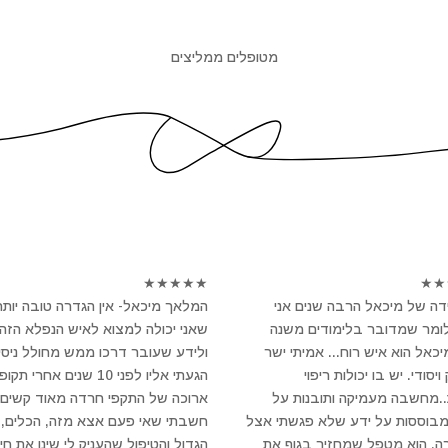
מטופלים ממליצים
★
★
★
★
★
★
★
ה של מיכאל הרבה שנים אני
המלאך מיכאל- אין הגדרה טובה יותר
לומר שמדובר בלימודים משנה
שאני יכולה למצוא לאיש הנפלא הזה
מיכאל הוא איש רוח... אמיתי ישר
ולידע שעובר דרכו ממש מחולל ניסי
יסודי. יש בו יכולות ריפוי
הגעתי אליו לפני 10 שנים אחרי תקו
..מחשבה מעמיקה ותובנות על
ארוכה של התקפי חרדה מאוד קשים 
מבוססות על ידע שלא פגשתי אצל
חשבתי שאי פעם אצא מזה, הכלים, 
ה. הוא מטפל שמחזיר בגוף את
הגדול והטיפול שהעניק לי שינו את חיי