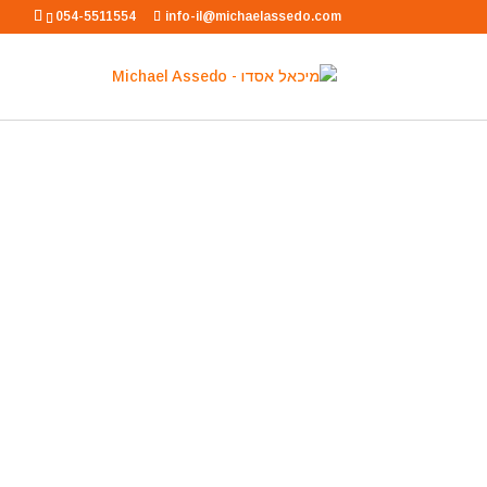
054-5511554
info-il@michaelassedo.com