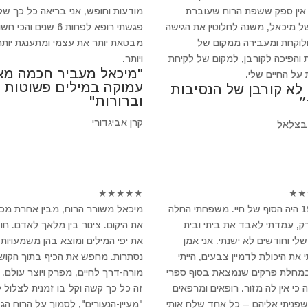
 אין ספק ששפת הרוח שעוברת
מודעות וחופש, אני בריאה כל כך של
ל מיכאל, משנה לחלוטין את הגישה
פגשתי רופא לפחות 6 שנים והכי 
ולוקחת ומעבירה ממקום של
מבטאת יותר את עצמי ומתענגת יותר
 והפיכה לקורבן, למקום של לקיחת
ויותר.
"מיכאל מעביר חכמה מא
 על החיים שלי.
עמוקה במילים פשוטות
 לא קורבן של הנסיבות
וברורות"
״
קרן אביגדורי
בצלאל
★
★
★
★
★
★
★
ב-1994 היה הסוף של חיי. משפחתי החלה
מיכאל משורר הרוח, מבין אחרת מכ
, עמדתי לאבד את ביתי ובית
את היקום. צינור בין מלאך לאדם. חו
לי וחודשים לא ישנתי. אני אמן
את יפי המילים ומוצא בהן משמעויות
 את היכולת לדמיין צבעים, הייתי
נסתרות. מחפש את הכיף בתוך הקושי
במחלת פרקים שנמצאת בסוף ספרי
מורה-דרך לחיים, מפרק ויוצר עולם.
 כי אין לה מזור. רופאים ומרפאים
זה כל כך קשה וקל בו זמנית לצלול 
 שפניתי אליהם – כל אחד שלח אותי
"מעיין-הנעורים", לסמוך על הרוח הגד