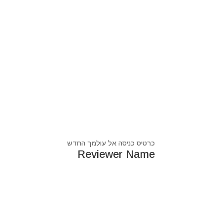
כרטיס כניסה אל עולמך החדש
Reviewer Name
נעים מאוד, ‏מיכאל אסדו
חלוץ ומוביל בעולם הרוח בסנכרון עם עולם החומר,
מרפא ומוביל את עולם הרוח מזה 44 שנה, היחיד שיכול לחבר את הנשמה לגוף- את האור לכלי.
מאז היותי ילד עבר ועובר דרכי ידע עכשווי, וייעודי הו