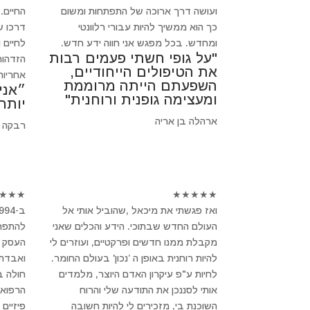
ועושה דרך ארוכה של התפתחות ומשום
החיים.
כך הוא ממשיך להיות עבורי רלוונטי
דרכו ש
ומחדש. בכל מפגש אני חווה ידע חדש.
לחיים 
"על גופי חשתי פעמים רבות
הזדהות
את הטיפולים הייחודיים,
אחריות
השפעתם הייתה מרוממת
״אני
ומעצימה גופנית ורוחנית"
יותר
ארהלה בן אריה
רבקה 
★
★
★
★
★
★
★
★
ואז פגשתי את מיכאל ,שהוביל אותי אל
העולם החדש שבתוכי. הידע והכלים שאני
להתפרק
מקבלת ממנו חדשים ופרקטיים, ועוזרים לי
העסק ש
להיות רוחנית באופן ה ’נכון' בעולם החומר.
ואבדתי
לחיות ע"פ עיקרון האדם היוצר, מלמדים
חולה 
אותי לסננכן את התודעה שלי והרוח
הרפואה
השוכנת בי, מזכירים לי להיות חשובה
פיזיים