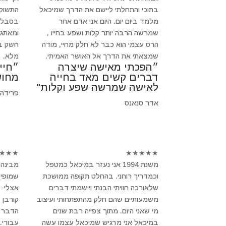
בתוכי והתחלתי ליישם את הדרך שמיכאל
התשוקה
מלמד ביום יום. היום אני אדם אחר
בסבלנו
שמרשה הרבה יותר קלות ושפע בחייו ,
ומאתגר
הרס עצמי הוא כבר לא חלק מחיי, מודה
חשק בב
שמצאתי את הדרך אל האושר האמיתי.
מלא.
״הפכתי מאישה שיצרה
״חיי
דברים קשים מאד בחייה
מחוש
לאישה שמרשה שפע וקלות"
פרידה
אדר סנאנס
★
★
★
★
★
★
★
★
משנת 1994 אני נעזר במיכאל כמטפל
מבינה 
וכמדריך רוחני. בהחלט תקופה ממושכת
שמופיע
שלאורכה חוויתי הבנתי ויישמתי דברים
אצלי- 
משמעותיים שהם חלק מהתפתחותי ועיצוב
קורבן 
מי שאני היום. מתוך צפייה רבת שנים
הדבר ב
במיכאל אני מרגיש שמיכאל עצמו עשה
עבורי.