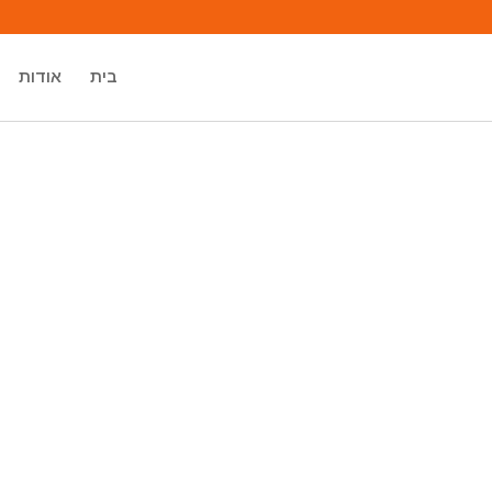
בית
אודות
מיכאל אסדו
מאסטר רוחני