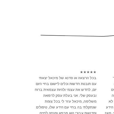
★
★
★
★
★
בכל הרצאה או סדנא של מיכאל יצאתי
עם תובנות חדשות וכלים ליישום בחיי היום
ם
יום, לחדש את עצמי ולהיות עצמאית ברוח
פה
ובעסק שלי. אני בעלת עסק לרפואה
לא
משלימה, מיכאל עזר לי בכל צומת
הידע
שנתקלתי בה בחיי עם הידע שלו, טיפולים
, מאז
וסדנאות עבורי הוא מרפא ומנחה לחיים