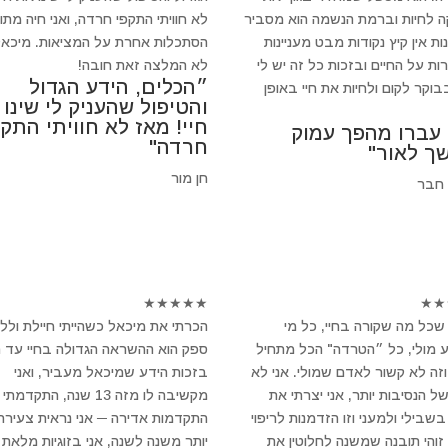
 לחיות וברמת הנשמה הוא מסביר
לא חוויתי התקפי חרדה, ואני חיה מתו
ת אין קיץ נקודות מבט מעניינות
הסתכלות אחרת על המציאות. מיכאל
ות על החיים ובזכות כל זה יש לי
לא המלצה זאת חובה!
״הכלים, הידע הגדול
וקר לקום ולחיות את חיי באופן
והטיפול שהעניק לי שינו
חיי! מאז לא חוויתי התקפ
 עברו מהפך עמוק
חרדה"
ך לאור"
חן מור
 חבר
★
★
★
★
★
★
★
שכל מה שקורה בחיי, כל מי
הכרתי את מיכאל כשהייתי חיילת ולל
 מולי, כל ״הטרדה" הכל מתחיל
ספק הוא ההשראה הגדולה בחיי עד הי
וזה לא קשור לאדם שמולי. אני לא
בזכות הידע שמיכאל מעביר, ואני
של הנסיבות יותר, אני יצרתי את
מקשיבה לו מזה 13 שנה, התקדמתי
שבילי ולמעני וזו הזדמנות לריפוי
התקדמות אדירה ─ אני נראית צעירה 
 זוהי תובנה שמשנה לחלוטין את
יותר משנה לשנה, אני בזוגיות מלאת