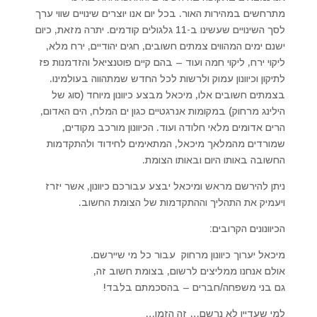
מתרחשים במהירות האור. בכל יום אנו יוצרים שינויים שווי ערך
לסך השינויים שעשינו ב-11 גלגולים קודמים. יתרה מזאת, כיום
ישנם ימים המהווים צמתים חשובים, חגים יהודיים, ירח מלא,
ליקוי ירח, ליקוי חמה ועוד – בהם קיים פוטנציאל והזדמנות פז
לתיקון וכיוונון עמוק ולרשות לכל החדש שמתהווה בעולמינו.
בצמתים חשובים אלו, מיכאל מבצע כיוונון מיוחד (סוג של
הילינג מרחוק) במקומות אנרגטיים כגון ים המלח, הים האדום,
הרים אדומים מלאי חלודה ועוד. הכיוונון מורכב מקודים,
שמורדים מהמלאך מיכאל, המתאימים לחידוד ולהתקדמות
החשובה באותו היום ובאותו הצומת.
ניתן להירשם מראש ומיכאל יבצע עבורכם כיוונון, אשר יזרז
ויעמיק את התהליך וההתקדמות של הצומת החשוב.
הכיוונונים הקרובים:
מיכאל יערוך כיוונון מרחוק עבור כל מי שיירשם.
אולם אנחנו ממליצים לרשום, בצומת חשוב זה,
גם בני משפחה/חברים – בהסכמתם בלבד!
למי שעדיין לא נרשם… זה הזמן…