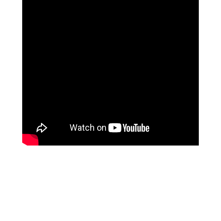
שושי רוזנבלט
על המהפך שעברה בקורס ההילינג של מיכאל