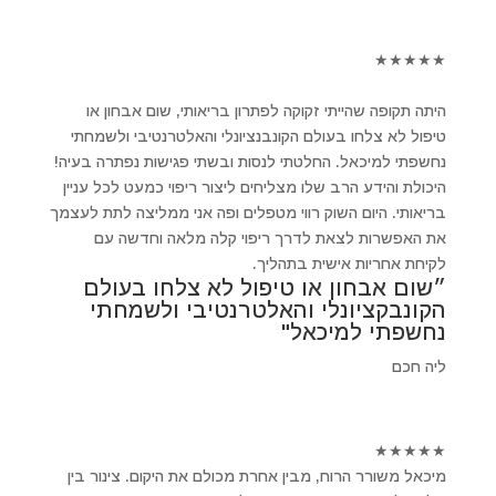
★
★
★
★
★
היתה תקופה שהייתי זקוקה לפתרון בריאותי, שום אבחון או
טיפול לא צלחו בעולם הקונבנציונלי והאלטרנטיבי ולשמחתי
נחשפתי למיכאל. החלטתי לנסות ובשתי פגישות נפתרה בעיה!
היכולת והידע הרב שלו מצליחים ליצור ריפוי כמעט לכל עניין
בריאותי. היום השוק רווי מטפלים ופה אני ממליצה לתת לעצמך
את האפשרות לצאת לדרך ריפוי קלה מלאה וחדשה עם
לקיחת אחריות אישית בתהליך.
״שום אבחון או טיפול לא צלחו בעולם
הקונבקציונלי והאלטרנטיבי ולשמחתי
נחשפתי למיכאל"
ליה חכם
★
★
★
★
★
מיכאל משורר הרוח, מבין אחרת מכולם את היקום. צינור בין