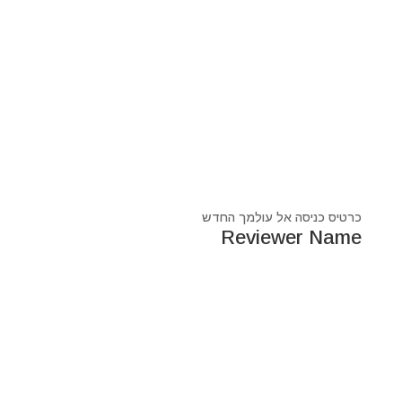
כרטיס כניסה אל עולמך החדש
Reviewer Name
נעים מאוד, ‏מיכאל אסדו
חלוץ ומוביל בעולם הרוח בסנכרון עם עולם החומר,
מרפא ומוביל את עולם הרוח מזה 44 שנה, היחיד שיכול לחבר
את הנשמה לגוף- את האור לכלי.
מאז היותי ילד עבר ועובר דרכי ידע עכשווי, וייעודי הוא תמיד
להביא את הכותרות העכשוויות של הסרט בו אנו חיים.