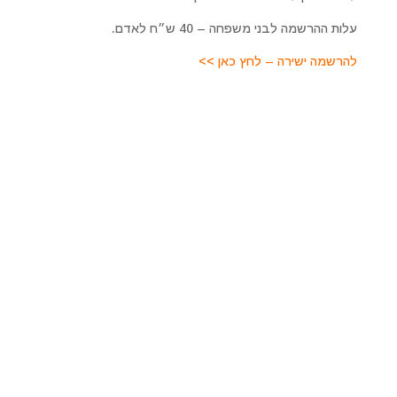
עלות ההרשמה לבני משפחה – 40 ש״ח לאדם.
להרשמה ישירה – לחץ כאן >>
מרכז רוחני מיכאל אסדו
לפרטים על טיפולים מקרוב ומרחוק, סדנאות והרצאות, קורסים
ועוד. כמו כן להתייעצות ולקביעת פגישה טיפולית צרו איתנו
קשר
מרכז מיכאל – לריפוי והתפתחות רוחנית