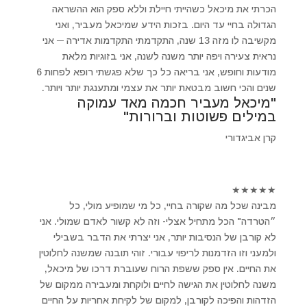
הכרתי את מיכאל כשהייתי חיילת וללא ספק הוא ההשראה
הגדולה בחיי עד היום. בזכות הידע שמיכאל מעביר, ואני
מקשיבה לו מזה 13 שנה, התקדמתי התקדמות אדירה ─ אני
נראית צעירה ויפה יותר משנה לשנה, אני בזוגיות מלאת
מודעות וחופש, אני בריאה כל כך שלא פגשתי רופא לפחות 6
שנים והכי חשוב מבטאת יותר את עצמי ומתענגת יותר ויותר.
"מיכאל מעביר חכמה מאד עמוקה
במילים פשוטות וברורות"
קרן אביגדורי
★
★
★
★
★
מבינה שכל מה שקורה בחיי, כל מי שמופיע מולי, כל
״הטרדה" הכל מתחיל אצלי- וזה לא קשור לאדם שמולי. אני
לא קורבן של הנסיבות יותר, אני יצרתי את הדבר בשבילי
ולמעני וזו הזדמנות לריפוי עבורי. זוהי תובנה שמשנה לחלוטין
את החיים. אין ספק ששפת הרוח שעוברת דרכו של מיכאל,
משנה לחלוטין את הגישה לחיים ולוקחת ומעבירה ממקום של
הזדהות והפיכה לקורבן, למקום של לקיחת אחריות על החיים