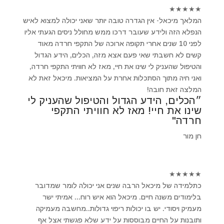
★
★
★
★
★
המלאך מיכאל- אין הגדרה טובה יותר שאני יכולה למצוא לאיש
הנפלא הזה ולידע שעובר דרכו ממש מחולל ניסים הגעתי אליו
לפני 10 שנים אחרי תקופה ארוכה של התקפי חרדה מאוד
קשים לא חשבתי שאי פעם אצא מזה, הכלים, הידע הגדול
והטיפול שהעניק לי שינו את חיי, מאז לא חוויתי התקפי חרדה,
ואני חיה מתוך הסתכלות אחרת על המציאות. מיכאל זאת לא
המלצה זאת חובה!
״הכלים, הידע הגדול והטיפול שהעניק לי
שינו את חיי! מאז לא חוויתי התקפי
חרדה"
חן מור
★
★
★
★
★
כתלמידה של מיכאל הרבה שנים אני יכולה לומר שמדובר
בלימודים משנה חיים. מיכאל הוא איש רוח... אמיתי ישר
מעמיק ויסודי. יש בו יכולות ריפוי גדולות..מחשבה מעמיקה
ותובנות על החיים מבוססות על ידע שלא פגשתי אצל אף