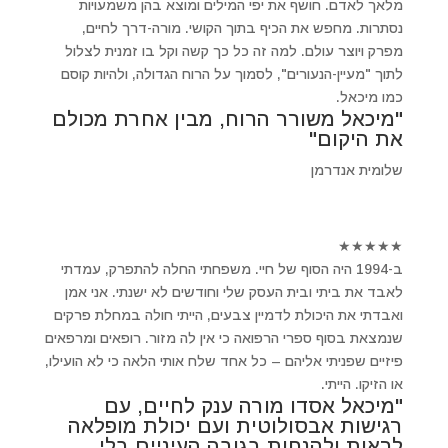
מלאך לאדם. חושף את יפי המילים ומוצא בהן משמעויות
נסתרות. מחפש את הכיף בתוך הקושי. מורה-דרך לחיים,
מפרק ויוצר עולם. למה זה כל כך קשה וקל בו זמנית לצלול
לתוך "מעיין-הנעורים", לסמוך על הרוח הגדולה, ולהיות קוסם
כמו מיכאל.
"מיכאל משורר הרוח, מבין אחרת מכולם
את היקום"
שלומית אנדרמן
★
★
★
★
★
ב-1994 היה הסוף של חיי. משפחתי החלה להתפרק, עמדתי
לאבד את ביתי ובית העסק שלי וחודשים לא ישנתי. אני אמן
ואבדתי את היכולת לדמיין צבעים, הייתי חולה במחלת פרקים
שנמצאת בסוף ספרי הרפואה כי אין לה מזור. רופאים ומרפאים
פיזיים שפניתי אליהם – כל אחד שלח אותי הלאה כי לא הועילו,
או הזיקו. הייתי.
"מיכאל אסדו מורה ענק לחיים, עם
רגישות אבסולוטית ועם יכולת מופלאה
לראות ולהנחות בגובה העיניים בלי