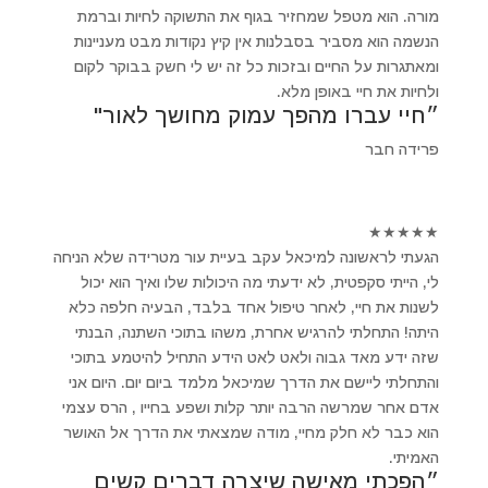
מורה. הוא מטפל שמחזיר בגוף את התשוקה לחיות וברמת
הנשמה הוא מסביר בסבלנות אין קיץ נקודות מבט מעניינות
ומאתגרות על החיים ובזכות כל זה יש לי חשק בבוקר לקום
ולחיות את חיי באופן מלא.
״חיי עברו מהפך עמוק מחושך לאור"
פרידה חבר
★
★
★
★
★
הגעתי לראשונה למיכאל עקב בעיית עור מטרידה שלא הניחה
לי, הייתי סקפטית, לא ידעתי מה היכולות שלו ואיך הוא יכול
לשנות את חיי, לאחר טיפול אחד בלבד, הבעיה חלפה כלא
היתה! התחלתי להרגיש אחרת, משהו בתוכי השתנה, הבנתי
שזה ידע מאד גבוה ולאט לאט הידע התחיל להיטמע בתוכי
והתחלתי ליישם את הדרך שמיכאל מלמד ביום יום. היום אני
אדם אחר שמרשה הרבה יותר קלות ושפע בחייו , הרס עצמי
הוא כבר לא חלק מחיי, מודה שמצאתי את הדרך אל האושר
האמיתי.
״הפכתי מאישה שיצרה דברים קשים