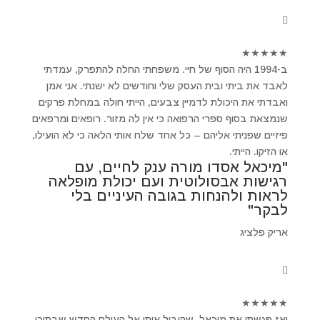
★
★
★
★
★
ב-1994 היה הסוף של חיי. משפחתי החלה להתפרק, עמדתי
לאבד את ביתי ובית העסק שלי וחודשים לא ישנתי. אני אמן
ואבדתי את היכולת לדמיין צבעים, הייתי חולה במחלת פרקים
שנמצאת בסוף ספרי הרפואה כי אין לה מזור. רופאים ומרפאים
פיזיים שפניתי אליהם – כל אחד שלח אותי הלאה כי לא הועילו,
או הזיקו. הייתי.
"מיכאל אסדו מורה ענק לחיים, עם
רגישות אבסולוטית ועם יכולת מופלאה
לראות ולהנחות בגובה העיניים בלי
לבקר"
אריק פלציג
★
★
★
★
★
ואז פגשתי את מיכאל ,שהוביל אותי אל העולם החדש שבתוכי.