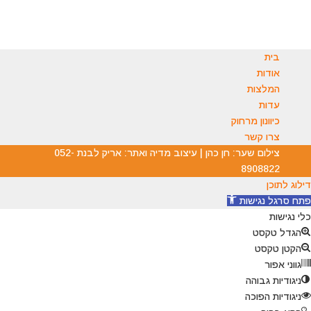
בית
אודות
המלצות
עדות
כיוונון מרחוק
צרו קשר
צילום שער: חן כהן | עיצוב מדיה ואתר: אריק לבנת 052-
8908822
דילוג לתוכן
פתח סרגל נגישות
כלי נגישות
הגדל טקסט
הקטן טקסט
גווני אפור
ניגודיות גבוהה
ניגודיות הפוכה