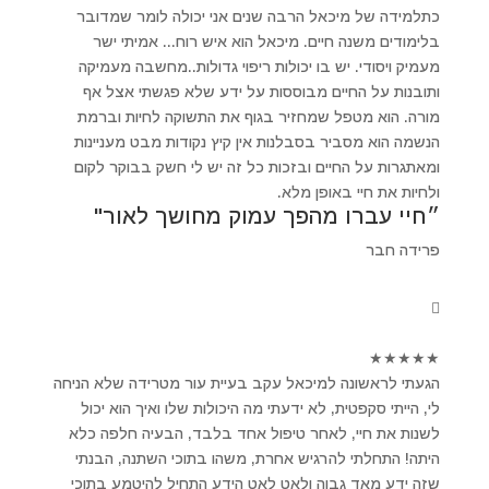
כתלמידה של מיכאל הרבה שנים אני יכולה לומר שמדובר
בלימודים משנה חיים. מיכאל הוא איש רוח... אמיתי ישר
מעמיק ויסודי. יש בו יכולות ריפוי גדולות..מחשבה מעמיקה
ותובנות על החיים מבוססות על ידע שלא פגשתי אצל אף
מורה. הוא מטפל שמחזיר בגוף את התשוקה לחיות וברמת
הנשמה הוא מסביר בסבלנות אין קיץ נקודות מבט מעניינות
ומאתגרות על החיים ובזכות כל זה יש לי חשק בבוקר לקום
ולחיות את חיי באופן מלא.
״חיי עברו מהפך עמוק מחושך לאור"
פרידה חבר
★
★
★
★
★
הגעתי לראשונה למיכאל עקב בעיית עור מטרידה שלא הניחה
לי, הייתי סקפטית, לא ידעתי מה היכולות שלו ואיך הוא יכול
לשנות את חיי, לאחר טיפול אחד בלבד, הבעיה חלפה כלא
היתה! התחלתי להרגיש אחרת, משהו בתוכי השתנה, הבנתי
שזה ידע מאד גבוה ולאט לאט הידע התחיל להיטמע בתוכי