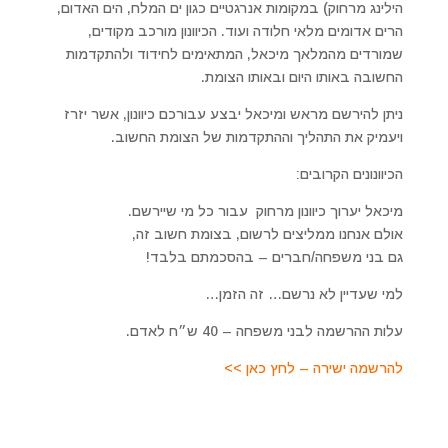
הילינג מרחוק) במקומות אנרגטיים כגון ים המלח, הים האדום,
הרים אדומים מלאי חלודה ועוד. הכיוונון מורכב מקודים,
שמורדים מהמלאך מיכאל, המתאימים לחידוד ולהתקדמות
החשובה באותו היום ובאותו הצומת.
ניתן להירשם מראש ומיכאל יבצע עבורכם כיוונון, אשר יזרז
ויעמיק את התהליך וההתקדמות של הצומת החשוב.
הכיוונונים הקרובים:
מיכאל יערוך כיוונון מרחוק עבור כל מי שיירשם.
אולם אנחנו ממליצים לרשום, בצומת חשוב זה,
גם בני משפחה/חברים – בהסכמתם בלבד!
למי שעדיין לא נרשם… זה הזמן…
עלות ההרשמה לבני משפחה – 40 ש״ח לאדם.
להרשמה ישירה – לחץ כאן >>