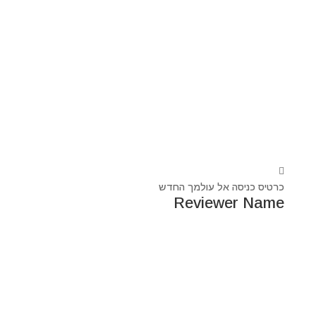
כרטיס כניסה אל עולמך החדש
Reviewer Name
נעים מאוד, ‏מיכאל אסדו
חלוץ ומוביל בעולם הרוח בסנכרון עם עולם החומר,
מרפא ומוביל את עולם הרוח מזה 44 שנה, היחיד שיכול לחבר
את הנשמה לגוף- את האור לכלי.
מאז היותי ילד עבר ועובר דרכי ידע עכשווי, וייעודי הוא תמיד