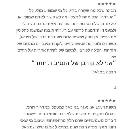
★
★
★
★
★
מבינה שכל מה שקורה בחיי, כל מי שמופיע מולי, כל
״הטרדה" הכל מתחיל אצלי- וזה לא קשור לאדם שמולי. אני
לא קורבן של הנסיבות יותר, אני יצרתי את הדבר בשבילי
ולמעני וזו הזדמנות לריפוי עבורי. זוהי תובנה שמשנה לחלוטין
את החיים. אין ספק ששפת הרוח שעוברת דרכו של מיכאל,
משנה לחלוטין את הגישה לחיים ולוקחת ומעבירה ממקום של
הזדהות והפיכה לקורבן, למקום של לקיחת אחריות על החיים
שלי.
״אני לא קורבן של הנסיבות יותר״
רבקה בצלאל
★
★
★
★
★
משנת 1994 אני נעזר במיכאל כמטפל וכמדריך רוחני.
בהחלט תקופה ממושכת שלאורכה חוויתי הבנתי ויישמתי
דברים משמעותיים שהם חלק מהתפתחותי ועיצוב מי שאני
היום. מתוך צפייה רבת שנים במיכאל אני מרגיש שמיכאל