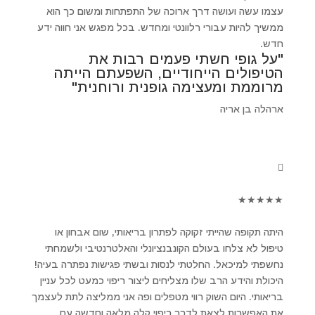
עצמו עשה ועושה דרך ארוכה של התפתחות ומשום כך הוא
ממשיך להיות עבורי רלוונטי ומחדש. בכל מפגש אני חווה ידע
חדש.
"על גופי חשתי פעמים רבות את
הטיפולים הייחודיים, השפעתם הייתה
מרוממת ומעצימה גופנית ורוחנית"
ארהלה בן אריה
★
★
★
★
★
היתה תקופה שהייתי זקוקה לפתרון בריאותי, שום אבחון או
טיפול לא צלחו בעולם הקונבנציונלי והאלטרנטיבי ולשמחתי
נחשפתי למיכאל. החלטתי לנסות ובשתי פגישות נפתרה בעיה!
היכולת והידע הרב שלו מצליחים ליצור ריפוי כמעט לכל עניין
בריאותי. היום השוק רווי מטפלים ופה אני ממליצה לתת לעצמך
את האפשרות לצאת לדרך ריפוי קלה מלאה וחדשה עם