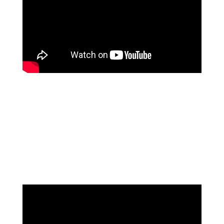
שושי רוזנבלט
על המהפך שעברה בקורס ההילינג של מיכאל