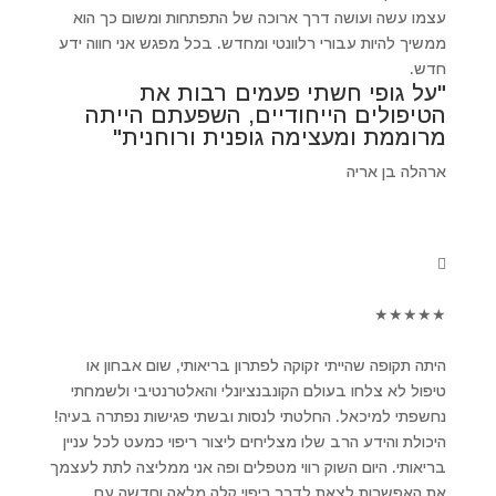
עצמו עשה ועושה דרך ארוכה של התפתחות ומשום כך הוא
ממשיך להיות עבורי רלוונטי ומחדש. בכל מפגש אני חווה ידע
חדש.
"על גופי חשתי פעמים רבות את
הטיפולים הייחודיים, השפעתם הייתה
מרוממת ומעצימה גופנית ורוחנית"
ארהלה בן אריה
★
★
★
★
★
היתה תקופה שהייתי זקוקה לפתרון בריאותי, שום אבחון או
טיפול לא צלחו בעולם הקונבנציונלי והאלטרנטיבי ולשמחתי
נחשפתי למיכאל. החלטתי לנסות ובשתי פגישות נפתרה בעיה!
היכולת והידע הרב שלו מצליחים ליצור ריפוי כמעט לכל עניין
בריאותי. היום השוק רווי מטפלים ופה אני ממליצה לתת לעצמך
את האפשרות לצאת לדרך ריפוי קלה מלאה וחדשה עם