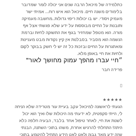
כתלמידה של מיכאל הרבה שנים אני יכולה לומר שמדובר
בלימודים משנה חיים. מיכאל הוא איש רוח... אמיתי ישר
מעמיק ויסודי. יש בו יכולות ריפוי גדולות..מחשבה מעמיקה
ותובנות על החיים מבוססות על ידע שלא פגשתי אצל אף
מורה. הוא מטפל שמחזיר בגוף את התשוקה לחיות וברמת
הנשמה הוא מסביר בסבלנות אין קיץ נקודות מבט מעניינות
ומאתגרות על החיים ובזכות כל זה יש לי חשק בבוקר לקום
ולחיות את חיי באופן מלא.
״חיי עברו מהפך עמוק מחושך לאור"
פרידה חבר
★
★
★
★
★
הגעתי לראשונה למיכאל עקב בעיית עור מטרידה שלא הניחה
לי, הייתי סקפטית, לא ידעתי מה היכולות שלו ואיך הוא יכול
לשנות את חיי, לאחר טיפול אחד בלבד, הבעיה חלפה כלא
היתה! התחלתי להרגיש אחרת, משהו בתוכי השתנה, הבנתי
שזה ידע מאד גבוה ולאט לאט הידע התחיל להיטמע בתוכי