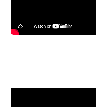
שושי רוזנבלט
על המהפך שעברה בקורס ההילינג של מיכאל