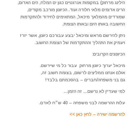
הילינג מרחוק) במקומות אנרגטיים כגון ים המלח, הים האדום,
הרים אדומים מלאי חלודה ועוד. הכיוונון מורכב מקודים,
שמורדים מהמלאך מיכאל, המתאימים לחידוד ולהתקדמות
החשובה באותו היום ובאותו הצומת.
ניתן להירשם מראש ומיכאל יבצע עבורכם כיוונון, אשר יזרז
ויעמיק את התהליך וההתקדמות של הצומת החשוב.
הכיוונונים הקרובים:
מיכאל יערוך כיוונון מרחוק עבור כל מי שיירשם.
אולם אנחנו ממליצים לרשום, בצומת חשוב זה,
גם בני משפחה/חברים – בהסכמתם בלבד!
למי שעדיין לא נרשם… זה הזמן…
עלות ההרשמה לבני משפחה – 40 ש״ח לאדם.
להרשמה ישירה – לחץ כאן >>