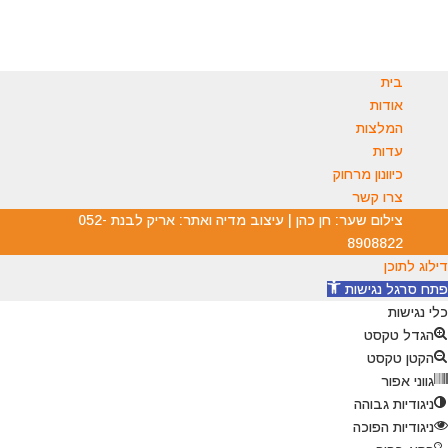
בית
אודות
המלצות
עדות
כיוונון מרחוק
צרו קשר
צילום שער: חן כהן | עיצוב מדיה ואתר: אריק לבנת 052-
8908822
דילוג לתוכן
פתח סרגל נגישות
כלי נגישות
הגדל טקסט
הקטן טקסט
גווני אפור
ניגודיות גבוהה
ניגודיות הפוכה