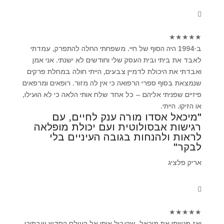
★
★
★
★
★
ב-1994 היה הסוף של חיי. משפחתי החלה להתפרק, עמדתי
לאבד את ביתי ובית העסק שלי וחודשים לא ישנתי. אני אמן
ואבדתי את היכולת לדמיין צבעים, הייתי חולה במחלת פרקים
שנמצאת בסוף ספרי הרפואה כי אין לה מזור. רופאים ומרפאים
פיזיים שפניתי אליהם – כל אחד שלח אותי הלאה כי לא הועילו,
או הזיקו. הייתי.
"מיכאל אסדו מורה ענק לחיים, עם
רגישות אבסולוטית ועם יכולת מופלאה
לראות ולהנחות בגובה העיניים בלי
לבקר"
אריק פלציג
★
★
★
★
★
ואז פגשתי את מיכאל ,שהוביל אותי אל העולם החדש שבתוכי.