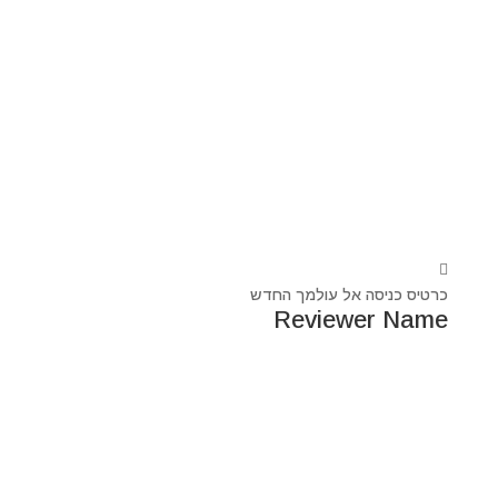
כרטיס כניסה אל עולמך החדש
Reviewer Name
נעים מאוד, ‏מיכאל אסדו
חלוץ ומוביל בעולם הרוח בסנכרון עם עולם החומר,
מרפא ומוביל את עולם הרוח מזה 44 שנה, היחיד שיכול לחבר
את הנשמה לגוף- את האור לכלי.
מאז היותי ילד עבר ועובר דרכי ידע עכשווי, וייעודי הוא תמיד