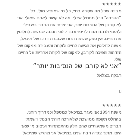
★
★
★
★
★
מבינה שכל מה שקורה בחיי, כל מי שמופיע מולי, כל
״הטרדה" הכל מתחיל אצלי- וזה לא קשור לאדם שמולי. אני
לא קורבן של הנסיבות יותר, אני יצרתי את הדבר בשבילי
ולמעני וזו הזדמנות לריפוי עבורי. זוהי תובנה שמשנה לחלוטין
את החיים. אין ספק ששפת הרוח שעוברת דרכו של מיכאל,
משנה לחלוטין את הגישה לחיים ולוקחת ומעבירה ממקום של
הזדהות והפיכה לקורבן, למקום של לקיחת אחריות על החיים
שלי.
״אני לא קורבן של הנסיבות יותר״
רבקה בצלאל
★
★
★
★
★
משנת 1994 אני נעזר במיכאל כמטפל וכמדריך רוחני.
בהחלט תקופה ממושכת שלאורכה חוויתי הבנתי ויישמתי
דברים משמעותיים שהם חלק מהתפתחותי ועיצוב מי שאני
היום. מתוך צפייה רבת שנים במיכאל אני מרגיש שמיכאל