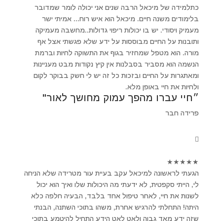
כתלמידה של מיכאל הרבה שנים אני יכולה לומר שמדובר
בלימודים משנה חיים. מיכאל הוא איש רוח... אמיתי ישר
מעמיק ויסודי. יש בו יכולות ריפוי גדולות..מחשבה מעמיקה
ותובנות על החיים מבוססות על ידע שלא פגשתי אצל אף
מורה. הוא מטפל שמחזיר בגוף את התשוקה לחיות וברמת
הנשמה הוא מסביר בסבלנות אין קיץ נקודות מבט מעניינות
ומאתגרות על החיים ובזכות כל זה יש לי חשק בבוקר לקום
ולחיות את חיי באופן מלא.
״חיי עברו מהפך עמוק מחושך לאור"
פרידה חבר
★
★
★
★
★
הגעתי לראשונה למיכאל עקב בעיית עור מטרידה שלא הניחה
לי, הייתי סקפטית, לא ידעתי מה היכולות שלו ואיך הוא יכול
לשנות את חיי, לאחר טיפול אחד בלבד, הבעיה חלפה כלא
היתה! התחלתי להרגיש אחרת, משהו בתוכי השתנה, הבנתי
שזה ידע מאד גבוה ולאט לאט הידע התחיל להיטמע בתוכי