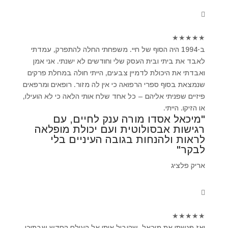
★
★
★
★
★
ב-1994 היה הסוף של חיי. משפחתי החלה להתפרק, עמדתי
לאבד את ביתי ובית העסק שלי וחודשים לא ישנתי. אני אמן
ואבדתי את היכולת לדמיין צבעים, הייתי חולה במחלת פרקים
שנמצאת בסוף ספרי הרפואה כי אין לה מזור. רופאים ומרפאים
פיזיים שפניתי אליהם – כל אחד שלח אותי הלאה כי לא הועילו,
או הזיקו. הייתי.
"מיכאל אסדו מורה ענק לחיים, עם
רגישות אבסולוטית ועם יכולת מופלאה
לראות ולהנחות בגובה העיניים בלי
לבקר"
אריק פלציג
★
★
★
★
★
ואז פגשתי את מיכאל ,שהוביל אותי אל העולם החדש שבתוכי.