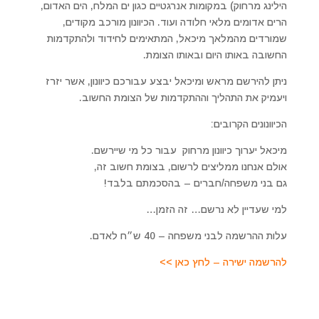
הילינג מרחוק) במקומות אנרגטיים כגון ים המלח, הים האדום,
הרים אדומים מלאי חלודה ועוד. הכיוונון מורכב מקודים,
שמורדים מהמלאך מיכאל, המתאימים לחידוד ולהתקדמות
החשובה באותו היום ובאותו הצומת.
ניתן להירשם מראש ומיכאל יבצע עבורכם כיוונון, אשר יזרז
ויעמיק את התהליך וההתקדמות של הצומת החשוב.
הכיוונונים הקרובים:
מיכאל יערוך כיוונון מרחוק עבור כל מי שיירשם.
אולם אנחנו ממליצים לרשום, בצומת חשוב זה,
גם בני משפחה/חברים – בהסכמתם בלבד!
למי שעדיין לא נרשם… זה הזמן…
עלות ההרשמה לבני משפחה – 40 ש״ח לאדם.
להרשמה ישירה – לחץ כאן >>