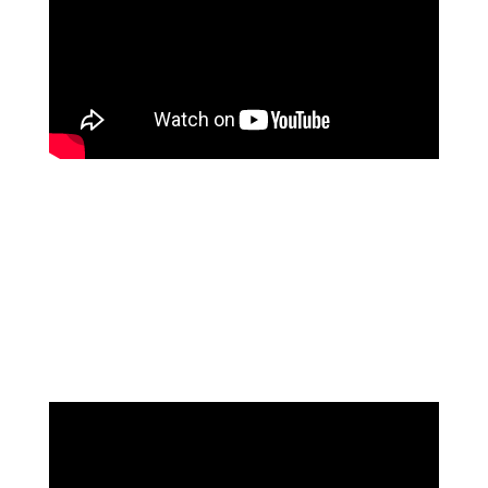
שושי רוזנבלט
על המהפך שעברה בקורס ההילינג של מיכאל