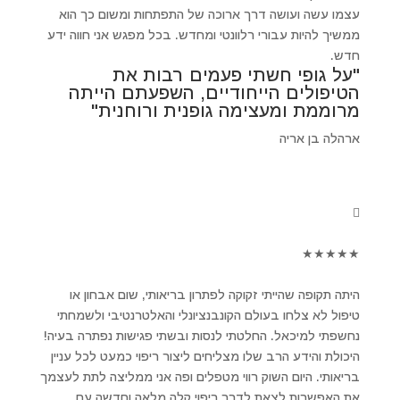
עצמו עשה ועושה דרך ארוכה של התפתחות ומשום כך הוא
ממשיך להיות עבורי רלוונטי ומחדש. בכל מפגש אני חווה ידע
חדש.
"על גופי חשתי פעמים רבות את
הטיפולים הייחודיים, השפעתם הייתה
מרוממת ומעצימה גופנית ורוחנית"
ארהלה בן אריה
★
★
★
★
★
היתה תקופה שהייתי זקוקה לפתרון בריאותי, שום אבחון או
טיפול לא צלחו בעולם הקונבנציונלי והאלטרנטיבי ולשמחתי
נחשפתי למיכאל. החלטתי לנסות ובשתי פגישות נפתרה בעיה!
היכולת והידע הרב שלו מצליחים ליצור ריפוי כמעט לכל עניין
בריאותי. היום השוק רווי מטפלים ופה אני ממליצה לתת לעצמך
את האפשרות לצאת לדרך ריפוי קלה מלאה וחדשה עם