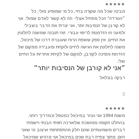
★
★
★
★
★
מבינה שכל מה שקורה בחיי, כל מי שמופיע מולי, כל
״הטרדה" הכל מתחיל אצלי- וזה לא קשור לאדם שמולי. אני
לא קורבן של הנסיבות יותר, אני יצרתי את הדבר בשבילי
ולמעני וזו הזדמנות לריפוי עבורי. זוהי תובנה שמשנה לחלוטין
את החיים. אין ספק ששפת הרוח שעוברת דרכו של מיכאל,
משנה לחלוטין את הגישה לחיים ולוקחת ומעבירה ממקום של
הזדהות והפיכה לקורבן, למקום של לקיחת אחריות על החיים
שלי.
״אני לא קורבן של הנסיבות יותר״
רבקה בצלאל
★
★
★
★
★
משנת 1994 אני נעזר במיכאל כמטפל וכמדריך רוחני.
בהחלט תקופה ממושכת שלאורכה חוויתי הבנתי ויישמתי
דברים משמעותיים שהם חלק מהתפתחותי ועיצוב מי שאני
היום. מתוך צפייה רבת שנים במיכאל אני מרגיש שמיכאל