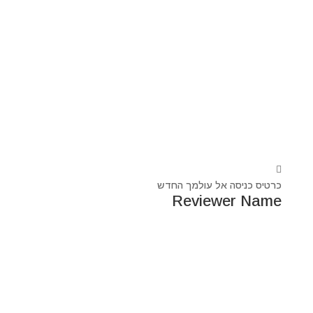
כרטיס כניסה אל עולמך החדש
Reviewer Name
נעים מאוד, ‏מיכאל אסדו
חלוץ ומוביל בעולם הרוח בסנכרון עם עולם החומר,
מרפא ומוביל את עולם הרוח מזה 44 שנה, היחיד שיכול לחבר
את הנשמה לגוף- את האור לכלי.
מאז היותי ילד עבר ועובר דרכי ידע עכשווי, וייעודי הוא תמיד