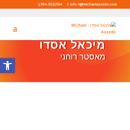
054-5511554
info-il@michaelassedo.com
מיכאל אסדו
מאסטר רוחני
פתח סרגל