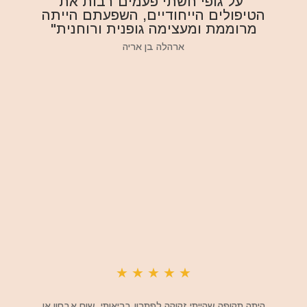
"על גופי חשתי פעמים רבות את
הטיפולים הייחודיים, השפעתם הייתה
מרוממת ומעצימה גופנית ורוחנית"
ארהלה בן אריה
★
★
★
★
★
היתה תקופה שהייתי זקוקה לפתרון בריאותי, שום אבחון או