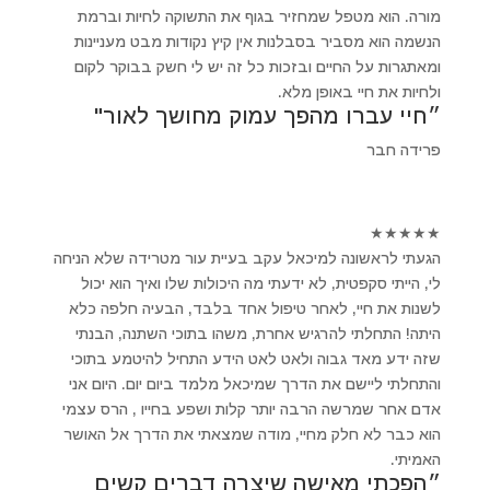
מורה. הוא מטפל שמחזיר בגוף את התשוקה לחיות וברמת
הנשמה הוא מסביר בסבלנות אין קיץ נקודות מבט מעניינות
ומאתגרות על החיים ובזכות כל זה יש לי חשק בבוקר לקום
ולחיות את חיי באופן מלא.
״חיי עברו מהפך עמוק מחושך לאור"
פרידה חבר
★
★
★
★
★
הגעתי לראשונה למיכאל עקב בעיית עור מטרידה שלא הניחה
לי, הייתי סקפטית, לא ידעתי מה היכולות שלו ואיך הוא יכול
לשנות את חיי, לאחר טיפול אחד בלבד, הבעיה חלפה כלא
היתה! התחלתי להרגיש אחרת, משהו בתוכי השתנה, הבנתי
שזה ידע מאד גבוה ולאט לאט הידע התחיל להיטמע בתוכי
והתחלתי ליישם את הדרך שמיכאל מלמד ביום יום. היום אני
אדם אחר שמרשה הרבה יותר קלות ושפע בחייו , הרס עצמי
הוא כבר לא חלק מחיי, מודה שמצאתי את הדרך אל האושר
האמיתי.
״הפכתי מאישה שיצרה דברים קשים