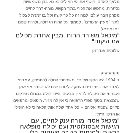
מלאך לאדם. חושף את יפי המילים ומוצא בהן משמעויות
נסתרות. מחפש את הכיף בתוך הקושי. מורה-דרך לחיים,
מפרק ויוצר עולם. למה זה כל כך קשה וקל בו זמנית לצלול
לתוך "מעיין-הנעורים", לסמוך על הרוח הגדולה, ולהיות קוסם
כמו מיכאל.
"מיכאל משורר הרוח, מבין אחרת מכולם
את היקום"
שלומית אנדרמן
★
★
★
★
★
ב-1994 היה הסוף של חיי. משפחתי החלה להתפרק, עמדתי
לאבד את ביתי ובית העסק שלי וחודשים לא ישנתי. אני אמן
ואבדתי את היכולת לדמיין צבעים, הייתי חולה במחלת פרקים
שנמצאת בסוף ספרי הרפואה כי אין לה מזור. רופאים ומרפאים
פיזיים שפניתי אליהם – כל אחד שלח אותי הלאה כי לא הועילו,
או הזיקו. הייתי.
"מיכאל אסדו מורה ענק לחיים, עם
רגישות אבסולוטית ועם יכולת מופלאה
לראות ולהנחות בגובה העיניים בלי