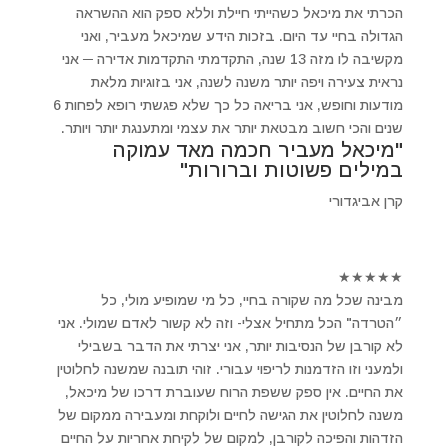
הכרתי את מיכאל כשהייתי חיילת וללא ספק הוא ההשראה
הגדולה בחיי עד היום. בזכות הידע שמיכאל מעביר, ואני
מקשיבה לו מזה 13 שנה, התקדמתי התקדמות אדירה ─ אני
נראית צעירה ויפה יותר משנה לשנה, אני בזוגיות מלאת
מודעות וחופש, אני בריאה כל כך שלא פגשתי רופא לפחות 6
שנים והכי חשוב מבטאת יותר את עצמי ומתענגת יותר ויותר.
"מיכאל מעביר חכמה מאד עמוקה
במילים פשוטות וברורות"
קרן אביגדורי
★
★
★
★
★
מבינה שכל מה שקורה בחיי, כל מי שמופיע מולי, כל
״הטרדה" הכל מתחיל אצלי- וזה לא קשור לאדם שמולי. אני
לא קורבן של הנסיבות יותר, אני יצרתי את הדבר בשבילי
ולמעני וזו הזדמנות לריפוי עבורי. זוהי תובנה שמשנה לחלוטין
את החיים. אין ספק ששפת הרוח שעוברת דרכו של מיכאל,
משנה לחלוטין את הגישה לחיים ולוקחת ומעבירה ממקום של
הזדהות והפיכה לקורבן, למקום של לקיחת אחריות על החיים