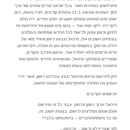
מתרחשים במהירות האור. בכל יום אנו יוצרים שינויים שווי ערך
לסך השינויים שעשינו ב-11 גלגולים קודמים. יתרה מזאת, כיום
ישנם ימים המהווים צמתים חשובים, חגים יהודיים, ירח מלא,
ליקוי ירח, ליקוי חמה ועוד – בהם קיים פוטנציאל והזדמנות פז
לתיקון וכיוונון עמוק ולרשות לכל החדש שמתהווה בעולמינו.
בצמתים חשובים אלו, מיכאל מבצע כיוונון מיוחד (סוג של
הילינג מרחוק) במקומות אנרגטיים כגון ים המלח, הים האדום,
הרים אדומים מלאי חלודה ועוד. הכיוונון מורכב מקודים,
שמורדים מהמלאך מיכאל, המתאימים לחידוד ולהתקדמות
החשובה באותו היום ובאותו הצומת.
ניתן להירשם מראש ומיכאל יבצע עבורכם כיוונון, אשר יזרז
ויעמיק את התהליך וההתקדמות של הצומת החשוב.
הכיוונונים הקרובים:
מיכאל יערוך כיוונון מרחוק עבור כל מי שיירשם.
אולם אנחנו ממליצים לרשום, בצומת חשוב זה,
גם בני משפחה/חברים – בהסכמתם בלבד!
למי שעדיין לא נרשם… זה הזמן…