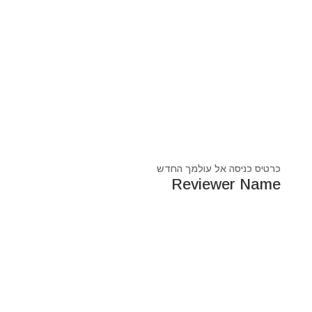
כרטיס כניסה אל עולמך החדש
Reviewer Name
נעים מאוד, ‏מיכאל אסדו
חלוץ ומוביל בעולם הרוח בסנכרון עם עולם החומר,
מרפא ומוביל את עולם הרוח מזה 44 שנה, היחיד שיכול לחבר
את הנשמה לגוף- את האור לכלי.
מאז היותי ילד עבר ועובר דרכי ידע עכשווי, וייעודי הוא תמיד
להביא את הכותרות העכשוויות של הסרט בו אנו חיים.