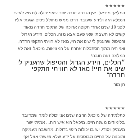
★
★
★
★
★
המלאך מיכאל- אין הגדרה טובה יותר שאני יכולה למצוא לאיש
הנפלא הזה ולידע שעובר דרכו ממש מחולל ניסים הגעתי אליו
לפני 10 שנים אחרי תקופה ארוכה של התקפי חרדה מאוד
קשים לא חשבתי שאי פעם אצא מזה, הכלים, הידע הגדול
והטיפול שהעניק לי שינו את חיי, מאז לא חוויתי התקפי חרדה,
ואני חיה מתוך הסתכלות אחרת על המציאות. מיכאל זאת לא
המלצה זאת חובה!
״הכלים, הידע הגדול והטיפול שהעניק לי
שינו את חיי! מאז לא חוויתי התקפי
חרדה"
חן מור
★
★
★
★
★
כתלמידה של מיכאל הרבה שנים אני יכולה לומר שמדובר
בלימודים משנה חיים. מיכאל הוא איש רוח... אמיתי ישר
מעמיק ויסודי. יש בו יכולות ריפוי גדולות..מחשבה מעמיקה
ותובנות על החיים מבוססות על ידע שלא פגשתי אצל אף