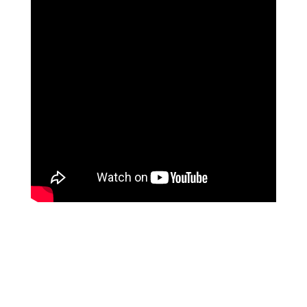
שושי רוזנבלט
על המהפך שעברה בקורס ההילינג של מיכאל