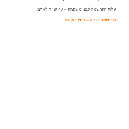
עלות ההרשמה לבני משפחה – 40 ש״ח לאדם.
להרשמה ישירה – לחץ כאן >>
מרכז רוחני מיכאל אסדו
לפרטים על טיפולים מקרוב ומרחוק, סדנאות והרצאות, קורסים
ועוד. כמו כן להתייעצות ולקביעת פגישה טיפולית צרו איתנו
קשר
מרכז מיכאל – לריפוי והתפתחות רוחנית