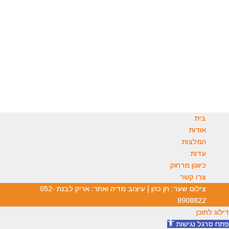
בטלפון: 054-5511554
בוואטסאפ : 054-8147177
במייל:
office.michaelassedo@gmail.com
ניתן להשאיר הודעה ואנו נחזור אליכם.
בית
אודות
המלצות
עדות
כיוונון מרחוק
צרו קשר
צילום שער: חן כהן | עיצוב מדיה ואתר: אריק לבנת 052-
8908822
דילוג לתוכן
פתח סרגל נגישות