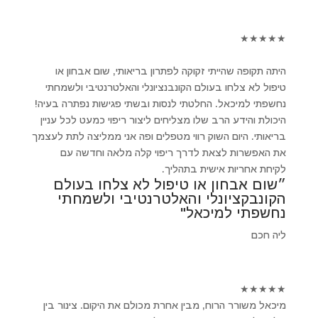
★
★
★
★
★
היתה תקופה שהייתי זקוקה לפתרון בריאותי, שום אבחון או
טיפול לא צלחו בעולם הקונבנציונלי והאלטרנטיבי ולשמחתי
נחשפתי למיכאל. החלטתי לנסות ובשתי פגישות נפתרה בעיה!
היכולת והידע הרב שלו מצליחים ליצור ריפוי כמעט לכל עניין
בריאותי. היום השוק רווי מטפלים ופה אני ממליצה לתת לעצמך
את האפשרות לצאת לדרך ריפוי קלה מלאה וחדשה עם
לקיחת אחריות אישית בתהליך.
״שום אבחון או טיפול לא צלחו בעולם
הקונבקציונלי והאלטרנטיבי ולשמחתי
נחשפתי למיכאל"
ליה חכם
★
★
★
★
★
מיכאל משורר הרוח, מבין אחרת מכולם את היקום. צינור בין