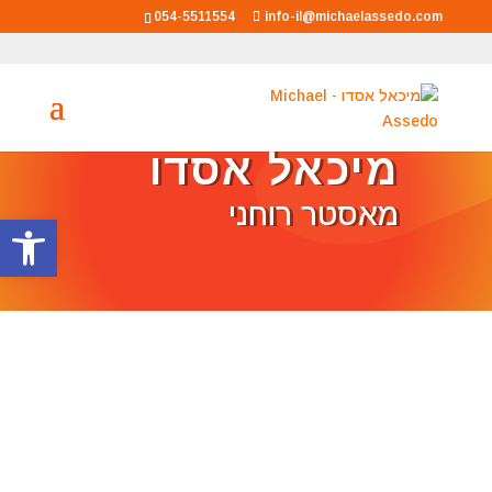
054-5511554
info-il@michaelassedo.com
מיכאל אסדו
מאסטר רוחני
פתח סרגל