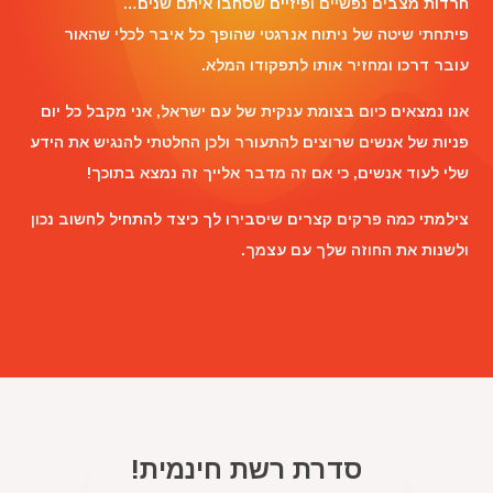
חרדות מצבים נפשיים ופיזיים שסחבו איתם שנים…
פיתחתי שיטה של ניתוח אנרגטי שהופך כל איבר לכלי שהאור
עובר דרכו ומחזיר אותו לתפקודו המלא.
אנו נמצאים כיום בצומת ענקית של עם ישראל, אני מקבל כל יום
פניות של אנשים שרוצים להתעורר ולכן החלטתי להנגיש את הידע
שלי לעוד אנשים, כי אם זה מדבר אלייך זה נמצא בתוכך!
צילמתי כמה פרקים קצרים שיסבירו לך כיצד להתחיל לחשוב נכון
ולשנות את החוזה שלך עם עצמך.
סדרת רשת חינמית!