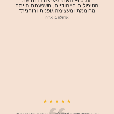
"על גופי חשתי פעמים רבות את
הטיפולים הייחודיים, השפעתם הייתה
מרוממת ומעצימה גופנית ורוחנית"
ארהלה בן אריה
★
★
★
★
★
היתה תקופה שהייתי זקוקה לפתרון בריאותי, שום אבחון או