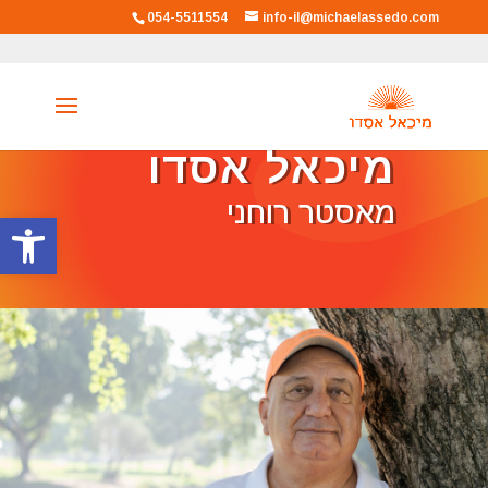
054-5511554
info-il@michaelassedo.com
מיכאל אסדו
מאסטר רוחני
פתח סרגל