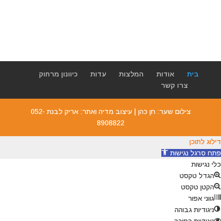
ניתן להשאיר הודעה ואנו נחזור אליכם.
בית
אודות
המלצות
עדות
כיוונון מרחוק
צרו קשר
צילום שער: חן כהן | עיצוב מדיה ואתר: אריק לבנת 052-
8908822
דילוג לתוכן
פתח סרגל נגישות
כלי נגישות
הגדל טקסט
הקטן טקסט
גווני אפור
ניגודיות גבוהה