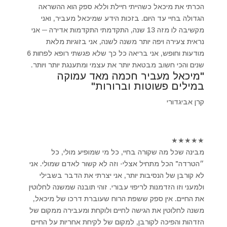
הכרתי את מיכאל כשהייתי חיילת וללא ספק הוא ההשראה
הגדולה בחיי עד היום. בזכות הידע שמיכאל מעביר, ואני
מקשיבה לו מזה 13 שנה, התקדמתי התקדמות אדירה ─ אני
נראית צעירה ויפה יותר משנה לשנה, אני בזוגיות מלאת
מודעות וחופש, אני בריאה כל כך שלא פגשתי רופא לפחות 6
שנים והכי חשוב מבטאת יותר את עצמי ומתענגת יותר ויותר.
"מיכאל מעביר חכמה מאד עמוקה
במילים פשוטות וברורות"
קרן אביגדורי
★
★
★
★
★
מבינה שכל מה שקורה בחיי, כל מי שמופיע מולי, כל
״הטרדה" הכל מתחיל אצלי- וזה לא קשור לאדם שמולי. אני
לא קורבן של הנסיבות יותר, אני יצרתי את הדבר בשבילי
ולמעני וזו הזדמנות לריפוי עבורי. זוהי תובנה שמשנה לחלוטין
את החיים. אין ספק ששפת הרוח שעוברת דרכו של מיכאל,
משנה לחלוטין את הגישה לחיים ולוקחת ומעבירה ממקום של
הזדהות והפיכה לקורבן, למקום של לקיחת אחריות על החיים