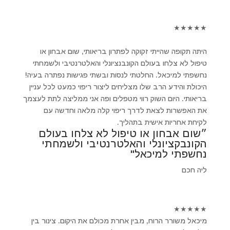
★
★
★
★
★
היתה תקופה שהייתי זקוקה לפתרון בריאותי, שום אבחון או
טיפול לא צלחו בעולם הקונבנציונלי והאלטרנטיבי ולשמחתי
נחשפתי למיכאל. החלטתי לנסות ובשתי פגישות נפתרה בעיה!
היכולת והידע הרב שלו מצליחים ליצור ריפוי כמעט לכל עניין
בריאותי. היום השוק רווי מטפלים ופה אני ממליצה לתת לעצמך
את האפשרות לצאת לדרך ריפוי קלה מלאה וחדשה עם
לקיחת אחריות אישית בתהליך.
״שום אבחון או טיפול לא צלחו בעולם
הקונבקציונלי והאלטרנטיבי ולשמחתי
נחשפתי למיכאל"
ליה חכם
★
★
★
★
★
מיכאל משורר הרוח, מבין אחרת מכולם את היקום. צינור בין