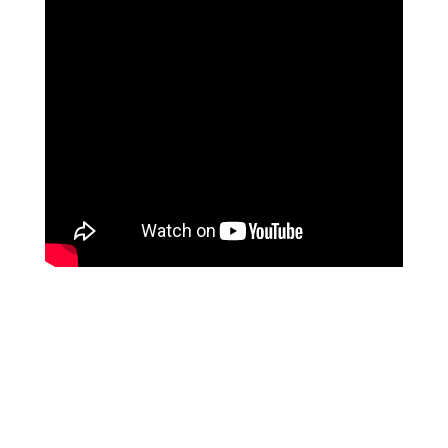
שושי רוזנבלט
על המהפך שעברה בקורס ההילינג של מיכאל