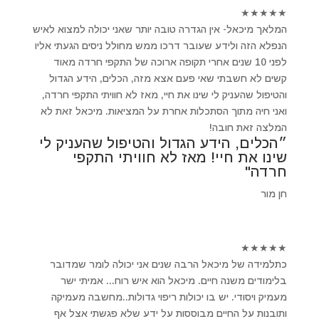
★
★
★
★
★
המלאך מיכאל- אין הגדרה טובה יותר שאני יכולה למצוא לאיש
הנפלא הזה ולידע שעובר דרכו ממש מחולל ניסים הגעתי אליו
לפני 10 שנים אחרי תקופה ארוכה של התקפי חרדה מאוד
קשים לא חשבתי שאי פעם אצא מזה, הכלים, הידע הגדול
והטיפול שהעניק לי שינו את חיי, מאז לא חוויתי התקפי חרדה,
ואני חיה מתוך הסתכלות אחרת על המציאות. מיכאל זאת לא
המלצה זאת חובה!
״הכלים, הידע הגדול והטיפול שהעניק לי
שינו את חיי! מאז לא חוויתי התקפי
חרדה"
חן מור
★
★
★
★
★
כתלמידה של מיכאל הרבה שנים אני יכולה לומר שמדובר
בלימודים משנה חיים. מיכאל הוא איש רוח... אמיתי ישר
מעמיק ויסודי. יש בו יכולות ריפוי גדולות..מחשבה מעמיקה
ותובנות על החיים מבוססות על ידע שלא פגשתי אצל אף