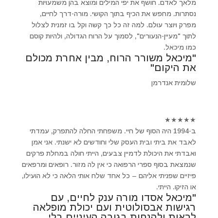
מלאך לאדם. חושף את יפי המילים ומוצא בהן משמעויות
נסתרות. מחפש את הכיף בתוך הקושי. מורה-דרך לחיים,
מפרק ויוצר עולם. למה זה כל כך קשה וקל בו זמנית לצלול
לתוך "מעיין-הנעורים", לסמוך על הרוח הגדולה, ולהיות קוסם
כמו מיכאל.
"מיכאל משורר הרוח, מבין אחרת מכולם
את היקום"
שלומית אנדרמן
★
★
★
★
★
ב-1994 היה הסוף של חיי. משפחתי החלה להתפרק, עמדתי
לאבד את ביתי ובית העסק שלי וחודשים לא ישנתי. אני אמן
ואבדתי את היכולת לדמיין צבעים, הייתי חולה במחלת פרקים
שנמצאת בסוף ספרי הרפואה כי אין לה מזור. רופאים ומרפאים
פיזיים שפניתי אליהם – כל אחד שלח אותי הלאה כי לא הועילו,
או הזיקו. הייתי.
"מיכאל אסדו מורה ענק לחיים, עם
רגישות אבסולוטית ועם יכולת מופלאה
לראות ולהנחות בגובה העיניים בלי