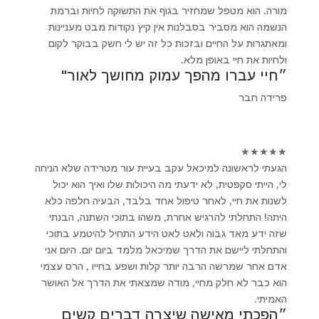
מורה. הוא מטפל שמחזיר בגוף את התשוקה לחיות וברמת
הנשמה הוא מסביר בסבלנות אין קיץ נקודות מבט מעניינות
ומאתגרות על החיים ובזכות כל זה יש לי חשק בבוקר לקום
ולחיות את חיי באופן מלא.
״חיי עברו מהפך עמוק מחושך לאור"
פרידה חבר
★
★
★
★
★
הגעתי לראשונה למיכאל עקב בעיית עור מטרידה שלא הניחה
לי, הייתי סקפטית, לא ידעתי מה היכולות שלו ואיך הוא יכול
לשנות את חיי, לאחר טיפול אחד בלבד, הבעיה חלפה כלא
היתה! התחלתי להרגיש אחרת, משהו בתוכי השתנה, הבנתי
שזה ידע מאד גבוה ולאט לאט הידע התחיל להיטמע בתוכי
והתחלתי ליישם את הדרך שמיכאל מלמד ביום יום. היום אני
אדם אחר שמרשה הרבה יותר קלות ושפע בחייו , הרס עצמי
הוא כבר לא חלק מחיי, מודה שמצאתי את הדרך אל האושר
האמיתי.
״הפכתי מאישה שיצרה דברים קשים