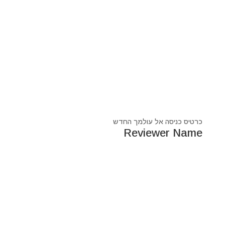
כרטיס כניסה אל עולמך החדש
Reviewer Name
נעים מאוד, ‏מיכאל אסדו
חלוץ ומוביל בעולם הרוח בסנכרון עם עולם החומר,
מרפא ומוביל את עולם הרוח מזה 44 שנה, היחיד שיכול לחבר
את הנשמה לגוף- את האור לכלי.
מאז היותי ילד עבר ועובר דרכי ידע עכשווי, וייעודי הוא תמיד
להביא את הכותרות העכשוויות של הסרט בו אנו חיים.