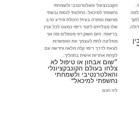
.
הקונבנציונלי והאלטרנטיבי ולשמחתי
 למה
נחשפתי למיכאל. החלטתי לנסות ובשתי
לתוך
פגישות נפתרה בעיה! היכולת והידע הרב
ולה,
שלו מצליחים ליצור ריפוי כמעט לכל עניין
בריאותי. היום השוק רווי מטפלים ופה אני
ין
ממליצה לתת לעצמך את האפשרות
לצאת לדרך ריפוי קלה מלאה וחדשה עם
לקיחת אחריות אישית בתהליך.
״שום אבחון או טיפול לא
צלחו בעולם הקונבקציונלי
והאלטרנטיבי ולשמחתי
נחשפתי למיכאל"
ליה חכם