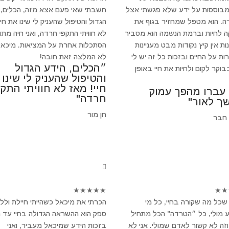
מבוססות על ידע שלא פגשתי אצל
חשבתי שאי פעם אצא מזה, הכלים, 
ה. הוא מטפל שמחזיר בגוף את
הגדול והטיפול שהעניק לי שינו את חיי
 לחיות וברמת הנשמה הוא מסביר
לא חוויתי התקפי חרדה, ואני חיה מתו
ת אין קיץ נקודות מבט מעניינות
הסתכלות אחרת על המציאות. מיכאל
ות על החיים ובזכות כל זה יש לי
לא המלצה זאת חובה!
״הכלים, הידע הגדול
וקר לקום ולחיות את חיי באופן
והטיפול שהעניק לי שינו
חיי! מאז לא חוויתי התקפ
 עברו מהפך עמוק
חרדה"
ך לאור"
חן מור
 חבר
★
★
★
★
★
★
★
שכל מה שקורה בחיי, כל מי
הכרתי את מיכאל כשהייתי חיילת ולל
 מולי, כל ״הטרדה" הכל מתחיל
ספק הוא ההשראה הגדולה בחיי עד הי
וזה לא קשור לאדם שמולי. אני לא
בזכות הידע שמיכאל מעביר, ואני