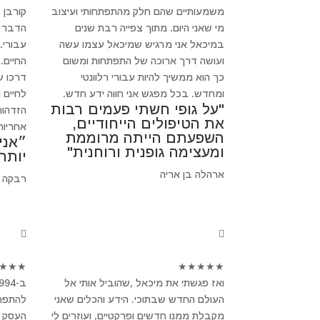
משמעותיים שהם חלק מהתפתחותי ועיצוב
קורבן 
מי שאני היום. מתוך צפייה רבת שנים
הדבר ב
במיכאל אני מרגיש שמיכאל עצמו עשה
עבורי.
ועושה דרך ארוכה של התפתחות ומשום
החיים.
כך הוא ממשיך להיות עבורי רלוונטי
דרכו ש
ומחדש. בכל מפגש אני חווה ידע חדש.
לחיים 
"על גופי חשתי פעמים רבות
הזדהות
את הטיפולים הייחודיים,
אחריות
השפעתם הייתה מרוממת
״אני
ומעצימה גופנית ורוחנית"
יותר
ארהלה בן אריה
רבקה 
★
★
★
★
★
★
★
★
ואז פגשתי את מיכאל ,שהוביל אותי אל
העולם החדש שבתוכי. הידע והכלים שאני
להתפרק
מקבלת ממנו חדשים ופרקטיים, ועוזרים לי
העסק ש