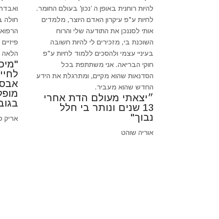
להיות רוחנית באופן ה ’נכון' בעולם החומר.
ואבדתי
לחיות ע"פ עיקרון האדם היוצר, מלמדים
חולה 
אותי לסננכן את התודעה שלי והרוח
הרפואה
השוכנת בי, מזכירים לי להיות חשובה
פיזיים
בעיניי עצמי ולהסכים ללמוד לחיות ע"פ
הלאה כי
"מיכ
חוקי הבריאה. אני משתתפת בכל
לחיי
הסדנאות שהוא מקיים, ומתרגלת את הידע
אבסו
החדש שהוא מעביר.
מופל
״יצאתי מעולם הדת אחרי
בגוב
13 שנים ונותר בי חלל
נבוך"
אריק פ
אוריה שוהט