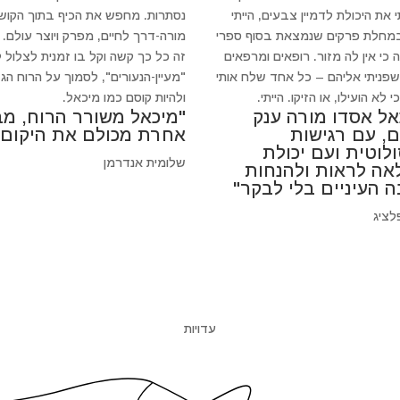
 את היכולת לדמיין צבעים, הייתי
נסתרות. מחפש את הכיף בתוך הקושי
במחלת פרקים שנמצאת בסוף ספרי
מורה-דרך לחיים, מפרק ויוצר עולם.
 כי אין לה מזור. רופאים ומרפאים
זה כל כך קשה וקל בו זמנית לצלול 
 שפניתי אליהם – כל אחד שלח אותי
"מעיין-הנעורים", לסמוך על הרוח הגד
 לא הועילו, או הזיקו. הייתי.
ולהיות קוסם כמו מיכאל.
אל אסדו מורה ענק
"מיכאל משורר הרוח, מב
ם, עם רגישות
אחרת מכולם את היקום"
לוטית ועם יכולת
שלומית אנדרמן
אה לראות ולהנחות
ה העיניים בלי לבקר"
לציג
עדויות