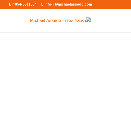
054-5511554
info-il@michaelassedo.com