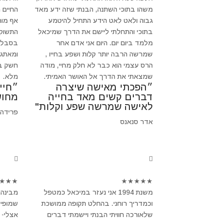
משהו בתוכי השתנה, הבנתי שזה ידע מאד
החיים 
גבוה ולאט לאט הידע התחיל להיטמע
אף מור
בתוכי והתחלתי ליישם את הדרך שמיכאל
התשוקה
מלמד ביום יום. היום אני אדם אחר
בסבלנו
שמרשה הרבה יותר קלות ושפע בחייו ,
ומאתגר
הרס עצמי הוא כבר לא חלק מחיי, מודה
חשק בב
שמצאתי את הדרך אל האושר האמיתי.
מלא.
״הפכתי מאישה שיצרה
״חיי
דברים קשים מאד בחייה
מחוש
לאישה שמרשה שפע וקלות"
פרידה
אדר סנאנס
★
★
★
★
★
★
★
★
משנת 1994 אני נעזר במיכאל כמטפל
מבינה 
וכמדריך רוחני. בהחלט תקופה ממושכת
שמופיע
שלאורכה חוויתי הבנתי ויישמתי דברים
אצלי- 