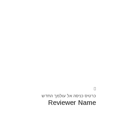
כרטיס כניסה אל עולמך החדש
Reviewer Name
נעים מאוד, ‏מיכאל אסדו
חלוץ ומוביל בעולם הרוח בסנכרון עם עולם החומר,
מרפא ומוביל את עולם הרוח מזה 44 שנה, היחיד שיכול לחבר את הנשמה לגוף- את האור לכלי.