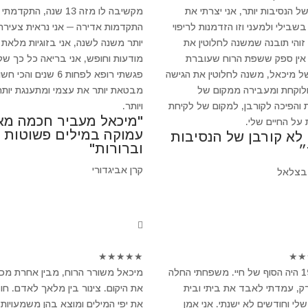
של הנסיבות יותר, אני יצרתי את
מקשיבה לו מזה 13 שנה, התקדמתי
שבילי ולמעני וזו הזדמנות לריפוי
התקדמות אדירה ─ אני נראית צעירה 
 זוהי תובנה שמשנה לחלוטין את
יותר משנה לשנה, אני בזוגיות מלאת
 אין ספק ששפת הרוח שעוברת
מודעות וחופש, אני בריאה כל כך של
ל מיכאל, משנה לחלוטין את הגישה
פגשתי רופא לפחות 6 שנים והכי 
ולוקחת ומעבירה ממקום של
מבטאת יותר את עצמי ומתענגת יותר
 והפיכה לקורבן, למקום של לקיחת
ויותר.
"מיכאל מעביר חכמה מא
 על החיים שלי.
עמוקה במילים פשוטות
 לא קורבן של הנסיבות
וברורות"
״
קרן אביגדורי
בצלאל
★
★
★
★
★
★
★
ב-1994 היה הסוף של חיי. משפחתי החלה
מיכאל משורר הרוח, מבין אחרת מכ
, עמדתי לאבד את ביתי ובית
את היקום. צינור בין מלאך לאדם. חו
לי וחודשים לא ישנתי. אני אמן
את יפי המילים ומוצא בהן משמעויות