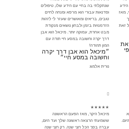
הידע
שנתקלתי בה בחיי עם הידע שלו, טיפולים
, מאז
וסדנאות עבורי הוא מרפא ומנחה לחיים
ך
טובים, בריאים ומאושרים שעזר לי לזהות
 זאת
הזדמנויות בזמן ולבחון נושאים מנקודת
מבט אחרת, עמוקה יותר. מיכאל הוא אבן
דרך יקרה וחשובה במסע חיי תודה עם
 את
המון תהודה!
י
״מיכאל הוא אבן דרך יקרה
וחשובה במסע חיי״
נורית אלמוג
★
★
★
★
★
א
מיכאל היקר, מאז הפעם הראשונה
ום.
ששמעתי הרצאה ראשונה שלך ועד היום,
עברה בסך הכל חצי שנה. רק חצי שנה