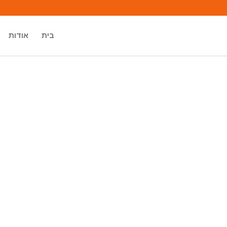
בית
אודות
מיכאל אסדו
מאסטר רוחני