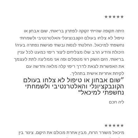
★
★
★
★
★
היתה תקופה שהייתי זקוקה לפתרון בריאותי, שום אבחון או
טיפול לא צלחו בעולם הקונבנציונלי והאלטרנטיבי ולשמחתי
נחשפתי למיכאל. החלטתי לנסות ובשתי פגישות נפתרה בעיה!
היכולת והידע הרב שלו מצליחים ליצור ריפוי כמעט לכל עניין
בריאותי. היום השוק רווי מטפלים ופה אני ממליצה לתת לעצמך
את האפשרות לצאת לדרך ריפוי קלה מלאה וחדשה עם
לקיחת אחריות אישית בתהליך.
״שום אבחון או טיפול לא צלחו בעולם
הקונבקציונלי והאלטרנטיבי ולשמחתי
נחשפתי למיכאל"
ליה חכם
★
★
★
★
★
מיכאל משורר הרוח, מבין אחרת מכולם את היקום. צינור בין