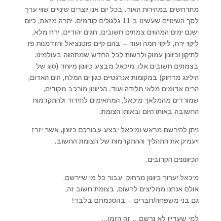
מתרחשים במהירות האור. בכל יום אנו יוצרים שינויים שווי ערך
לסך השינויים שעשינו ב-11 גלגולים קודמים. יתרה מזאת, כיום
ישנם ימים המהווים צמתים חשובים, חגים יהודיים, ירח מלא,
ליקוי ירח, ליקוי חמה ועוד – בהם קיים פוטנציאל והזדמנות פז
לתיקון וכיוונון עמוק ולרשות לכל החדש שמתהווה בעולמינו.
בצמתים חשובים אלו, מיכאל מבצע כיוונון מיוחד (סוג של
הילינג מרחוק) במקומות אנרגטיים כגון ים המלח, הים האדום,
הרים אדומים מלאי חלודה ועוד. הכיוונון מורכב מקודים,
שמורדים מהמלאך מיכאל, המתאימים לחידוד ולהתקדמות
החשובה באותו היום ובאותו הצומת.
ניתן להירשם מראש ומיכאל יבצע עבורכם כיוונון, אשר יזרז
ויעמיק את התהליך וההתקדמות של הצומת החשוב.
הכיוונונים הקרובים:
מיכאל יערוך כיוונון מרחוק עבור כל מי שיירשם.
אולם אנחנו ממליצים לרשום, בצומת חשוב זה,
גם בני משפחה/חברים – בהסכמתם בלבד!
למי שעדיין לא נרשם… זה הזמן…