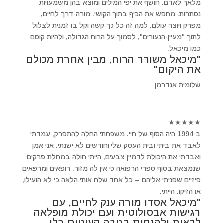
מלאך לאדם. חושף את יפי המילים ומוצא בהן משמעויות
נסתרות. מחפש את הכיף בתוך הקושי. מורה-דרך לחיים,
מפרק ויוצר עולם. למה זה כל כך קשה וקל בו זמנית לצלול
לתוך "מעיין-הנעורים", לסמוך על הרוח הגדולה, ולהיות קוסם
כמו מיכאל.
"מיכאל משורר הרוח, מבין אחרת מכולם
את היקום"
שלומית אנדרמן
★
★
★
★
★
ב-1994 היה הסוף של חיי. משפחתי החלה להתפרק, עמדתי
לאבד את ביתי ובית העסק שלי וחודשים לא ישנתי. אני אמן
ואבדתי את היכולת לדמיין צבעים, הייתי חולה במחלת פרקים
שנמצאת בסוף ספרי הרפואה כי אין לה מזור. רופאים ומרפאים
פיזיים שפניתי אליהם – כל אחד שלח אותי הלאה כי לא הועילו,
או הזיקו. הייתי.
"מיכאל אסדו מורה ענק לחיים, עם
רגישות אבסולוטית ועם יכולת מופלאה
לראות ולהנחות בגובה העיניים בלי