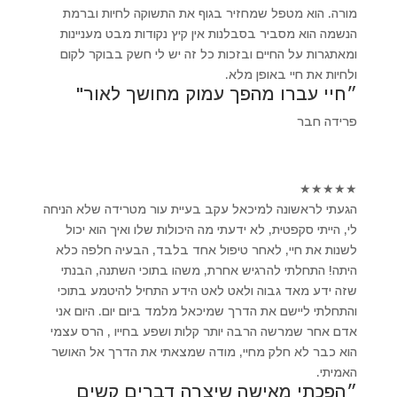
מורה. הוא מטפל שמחזיר בגוף את התשוקה לחיות וברמת
הנשמה הוא מסביר בסבלנות אין קיץ נקודות מבט מעניינות
ומאתגרות על החיים ובזכות כל זה יש לי חשק בבוקר לקום
ולחיות את חיי באופן מלא.
״חיי עברו מהפך עמוק מחושך לאור"
פרידה חבר
★
★
★
★
★
הגעתי לראשונה למיכאל עקב בעיית עור מטרידה שלא הניחה
לי, הייתי סקפטית, לא ידעתי מה היכולות שלו ואיך הוא יכול
לשנות את חיי, לאחר טיפול אחד בלבד, הבעיה חלפה כלא
היתה! התחלתי להרגיש אחרת, משהו בתוכי השתנה, הבנתי
שזה ידע מאד גבוה ולאט לאט הידע התחיל להיטמע בתוכי
והתחלתי ליישם את הדרך שמיכאל מלמד ביום יום. היום אני
אדם אחר שמרשה הרבה יותר קלות ושפע בחייו , הרס עצמי
הוא כבר לא חלק מחיי, מודה שמצאתי את הדרך אל האושר
האמיתי.
״הפכתי מאישה שיצרה דברים קשים