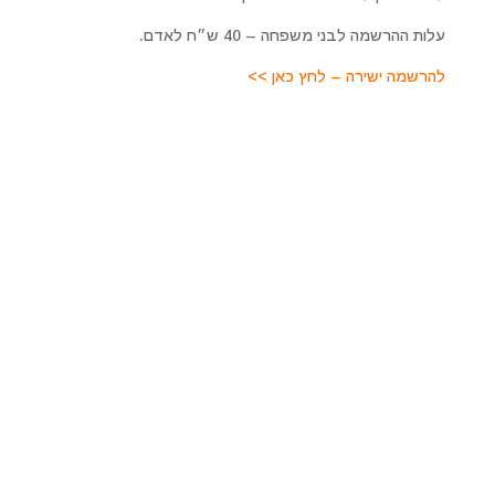
עלות ההרשמה לבני משפחה – 40 ש״ח לאדם.
להרשמה ישירה – לחץ כאן >>
מרכז רוחני מיכאל אסדו
לפרטים על טיפולים מקרוב ומרחוק, סדנאות והרצאות, קורסים
ועוד. כמו כן להתייעצות ולקביעת פגישה טיפולית צרו איתנו
קשר
מרכז מיכאל – לריפוי והתפתחות רוחנית