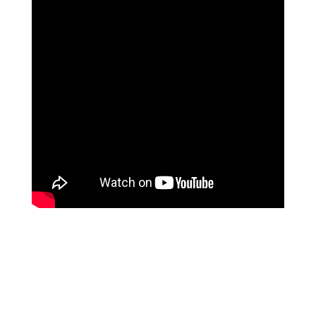
שושי רוזנבלט
על המהפך שעברה בקורס ההילינג של מיכאל