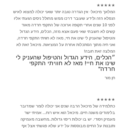
★
★
★
★
★
המלאך מיכאל- אין הגדרה טובה יותר שאני יכולה למצוא לאיש
הנפלא הזה ולידע שעובר דרכו ממש מחולל ניסים הגעתי אליו
לפני 10 שנים אחרי תקופה ארוכה של התקפי חרדה מאוד
קשים לא חשבתי שאי פעם אצא מזה, הכלים, הידע הגדול
והטיפול שהעניק לי שינו את חיי, מאז לא חוויתי התקפי חרדה,
ואני חיה מתוך הסתכלות אחרת על המציאות. מיכאל זאת לא
המלצה זאת חובה!
״הכלים, הידע הגדול והטיפול שהעניק לי
שינו את חיי! מאז לא חוויתי התקפי
חרדה"
חן מור
★
★
★
★
★
כתלמידה של מיכאל הרבה שנים אני יכולה לומר שמדובר
בלימודים משנה חיים. מיכאל הוא איש רוח... אמיתי ישר
מעמיק ויסודי. יש בו יכולות ריפוי גדולות..מחשבה מעמיקה
ותובנות על החיים מבוססות על ידע שלא פגשתי אצל אף