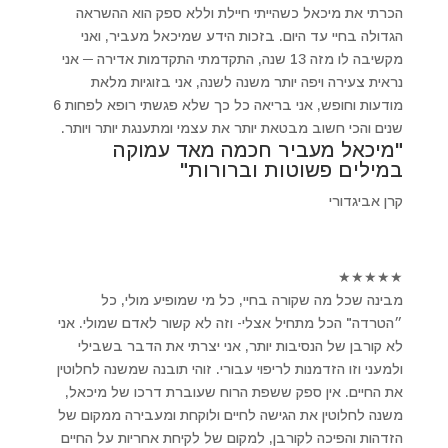
הכרתי את מיכאל כשהייתי חיילת וללא ספק הוא ההשראה
הגדולה בחיי עד היום. בזכות הידע שמיכאל מעביר, ואני
מקשיבה לו מזה 13 שנה, התקדמתי התקדמות אדירה ─ אני
נראית צעירה ויפה יותר משנה לשנה, אני בזוגיות מלאת
מודעות וחופש, אני בריאה כל כך שלא פגשתי רופא לפחות 6
שנים והכי חשוב מבטאת יותר את עצמי ומתענגת יותר ויותר.
"מיכאל מעביר חכמה מאד עמוקה
במילים פשוטות וברורות"
קרן אביגדורי
★
★
★
★
★
מבינה שכל מה שקורה בחיי, כל מי שמופיע מולי, כל
״הטרדה" הכל מתחיל אצלי- וזה לא קשור לאדם שמולי. אני
לא קורבן של הנסיבות יותר, אני יצרתי את הדבר בשבילי
ולמעני וזו הזדמנות לריפוי עבורי. זוהי תובנה שמשנה לחלוטין
את החיים. אין ספק ששפת הרוח שעוברת דרכו של מיכאל,
משנה לחלוטין את הגישה לחיים ולוקחת ומעבירה ממקום של
הזדהות והפיכה לקורבן, למקום של לקיחת אחריות על החיים