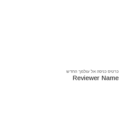
כרטיס כניסה אל עולמך החדש
Reviewer Name
נעים מאוד, ‏מיכאל אסדו
חלוץ ומוביל בעולם הרוח בסנכרון עם עולם החומר,
מרפא ומוביל את עולם הרוח מזה 44 שנה, היחיד שיכול לחבר
את הנשמה לגוף- את האור לכלי.
מאז היותי ילד עבר ועובר דרכי ידע עכשווי, וייעודי הוא תמיד
להביא את הכותרות העכשוויות של הסרט בו אנו חיים.