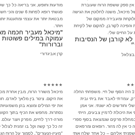
 אין ספק ששפת הרוח שעוברת
מודעות וחופש, אני בריאה כל כך של
ל מיכאל, משנה לחלוטין את הגישה
פגשתי רופא לפחות 6 שנים והכי 
ולוקחת ומעבירה ממקום של
מבטאת יותר את עצמי ומתענגת יותר
 והפיכה לקורבן, למקום של לקיחת
ויותר.
"מיכאל מעביר חכמה מא
 על החיים שלי.
עמוקה במילים פשוטות
 לא קורבן של הנסיבות
וברורות"
״
קרן אביגדורי
בצלאל
★
★
★
★
★
★
★
ב-1994 היה הסוף של חיי. משפחתי החלה
מיכאל משורר הרוח, מבין אחרת מכ
, עמדתי לאבד את ביתי ובית
את היקום. צינור בין מלאך לאדם. חו
לי וחודשים לא ישנתי. אני אמן
את יפי המילים ומוצא בהן משמעויות
 את היכולת לדמיין צבעים, הייתי
נסתרות. מחפש את הכיף בתוך הקושי
במחלת פרקים שנמצאת בסוף ספרי
מורה-דרך לחיים, מפרק ויוצר עולם.
 כי אין לה מזור. רופאים ומרפאים
זה כל כך קשה וקל בו זמנית לצלול 
 שפניתי אליהם – כל אחד שלח אותי
"מעיין-הנעורים", לסמוך על הרוח הגד