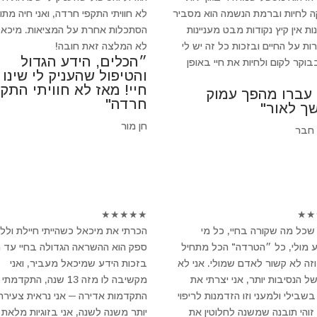
 לחיות וברמת הנשמה הוא מסביר
לא חוויתי התקפי חרדה, ואני חיה מתו
ת אין קיץ נקודות מבט מעניינות
הסתכלות אחרת על המציאות. מיכאל
ות על החיים ובזכות כל זה יש לי
לא המלצה זאת חובה!
״הכלים, הידע הגדול
וקר לקום ולחיות את חיי באופן
והטיפול שהעניק לי שינו
חיי! מאז לא חוויתי התקפ
 עברו מהפך עמוק
חרדה"
ך לאור"
חן מור
 חבר
★
★
★
★
★
★
★
שכל מה שקורה בחיי, כל מי
הכרתי את מיכאל כשהייתי חיילת ולל
 מולי, כל ״הטרדה" הכל מתחיל
ספק הוא ההשראה הגדולה בחיי עד הי
וזה לא קשור לאדם שמולי. אני לא
בזכות הידע שמיכאל מעביר, ואני
של הנסיבות יותר, אני יצרתי את
מקשיבה לו מזה 13 שנה, התקדמתי
שבילי ולמעני וזו הזדמנות לריפוי
התקדמות אדירה ─ אני נראית צעירה 
 זוהי תובנה שמשנה לחלוטין את
יותר משנה לשנה, אני בזוגיות מלאת