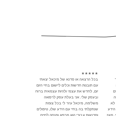
★
★
★
★
★
בכל הרצאה או סדנא של מיכאל יצאתי
עם תובנות חדשות וכלים ליישום בחיי היום
ם
יום, לחדש את עצמי ולהיות עצמאית ברוח
פה
ובעסק שלי. אני בעלת עסק לרפואה
לא
משלימה, מיכאל עזר לי בכל צומת
הידע
שנתקלתי בה בחיי עם הידע שלו, טיפולים
, מאז
וסדנאות עבורי הוא מרפא ומנחה לחיים