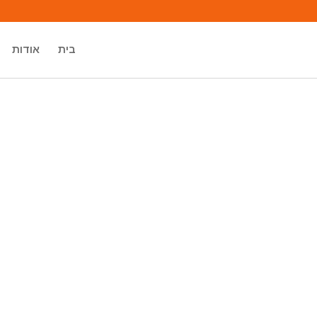
בית
אודות
מיכאל אסדו
מאסטר רוחני