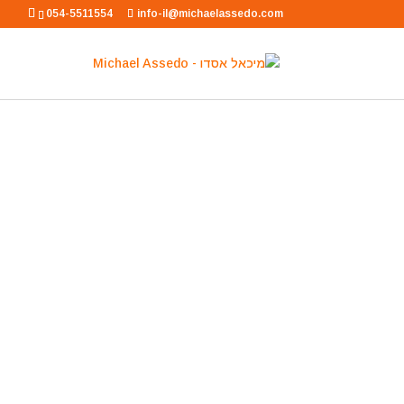
054-5511554
info-il@michaelassedo.com