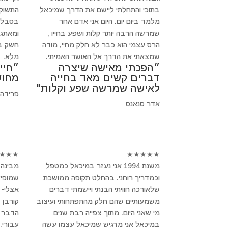
בתוכי והתחלתי ליישם את הדרך שמיכאל
התשוקה
מלמד ביום יום. היום אני אדם אחר
בסבלנו
שמרשה הרבה יותר קלות ושפע בחייו ,
ומאתגר
הרס עצמי הוא כבר לא חלק מחיי, מודה
חשק בב
שמצאתי את הדרך אל האושר האמיתי.
מלא.
״הפכתי מאישה שיצרה
״חיי
דברים קשים מאד בחייה
מחוש
לאישה שמרשה שפע וקלות"
פרידה
אדר סנאנס
★
★
★
★
★
★
★
★
משנת 1994 אני נעזר במיכאל כמטפל
מבינה 
וכמדריך רוחני. בהחלט תקופה ממושכת
שמופיע
שלאורכה חוויתי הבנתי ויישמתי דברים
אצלי- 
משמעותיים שהם חלק מהתפתחותי ועיצוב
קורבן 
מי שאני היום. מתוך צפייה רבת שנים
הדבר ב
במיכאל אני מרגיש שמיכאל עצמו עשה
עבורי.