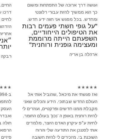
ועושה דרך ארוכה של התפתחות ומשום
החיים.
כך הוא ממשיך להיות עבורי רלוונטי
דרכו ש
ומחדש. בכל מפגש אני חווה ידע חדש.
לחיים 
"על גופי חשתי פעמים רבות
הזדהות
את הטיפולים הייחודיים,
אחריות
השפעתם הייתה מרוממת
״אני
ומעצימה גופנית ורוחנית"
יותר
ארהלה בן אריה
רבקה 
★
★
★
★
★
★
★
★
ואז פגשתי את מיכאל ,שהוביל אותי אל
העולם החדש שבתוכי. הידע והכלים שאני
להתפרק
מקבלת ממנו חדשים ופרקטיים, ועוזרים לי
העסק ש
להיות רוחנית באופן ה ’נכון' בעולם החומר.
ואבדתי
לחיות ע"פ עיקרון האדם היוצר, מלמדים
חולה 
אותי לסננכן את התודעה שלי והרוח
הרפואה
השוכנת בי, מזכירים לי להיות חשובה
פיזיים