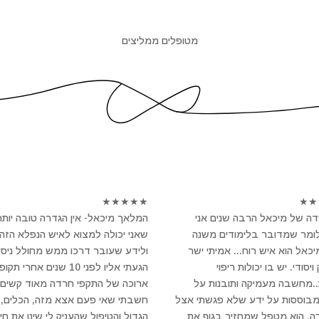
מטופלים ממליצים
★
★
★
★
★
★
★
ה של מיכאל הרבה שנים אני
המלאך מיכאל- אין הגדרה טובה יותר
לומר שמדובר בלימודים משנה
שאני יכולה למצוא לאיש הנפלא הזה
מיכאל הוא איש רוח... אמיתי ישר
ולידע שעובר דרכו ממש מחולל ניסי
יסודי. יש בו יכולות ריפוי
הגעתי אליו לפני 10 שנים אחרי תקו
..מחשבה מעמיקה ותובנות על
ארוכה של התקפי חרדה מאוד קשים 
מבוססות על ידע שלא פגשתי אצל
חשבתי שאי פעם אצא מזה, הכלים, 
ה. הוא מטפל שמחזיר בגוף את
הגדול והטיפול שהעניק לי שינו את חיי