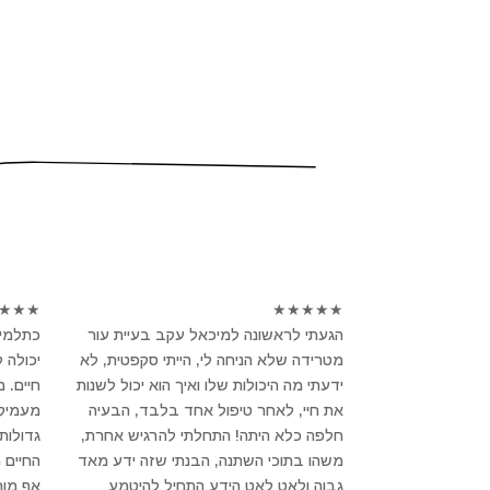
★
★
★
★
★
★
★
★
הגעתי לראשונה למיכאל עקב בעיית עור
כתלמיד
מטרידה שלא הניחה לי, הייתי סקפטית, לא
יכולה 
ידעתי מה היכולות שלו ואיך הוא יכול לשנות
חיים. 
את חיי, לאחר טיפול אחד בלבד, הבעיה
מעמיק ו
חלפה כלא היתה! התחלתי להרגיש אחרת,
גדולות
משהו בתוכי השתנה, הבנתי שזה ידע מאד
החיים 
גבוה ולאט לאט הידע התחיל להיטמע
אף מור