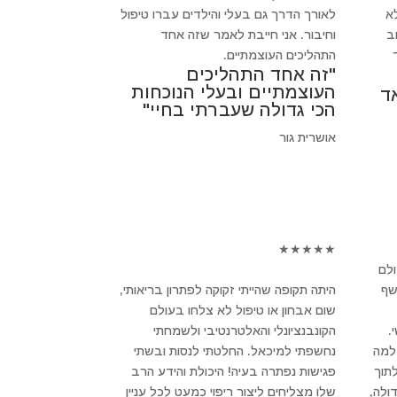
א
לאורך הדרך גם בעלי והילדים עברו טיפול
חשוב
וחיבור. אני חייבת לאמר שזה אחד
התהליכים העוצמתיים.
"זה אחד התהליכים
העוצמתיים ובעלי הנוכחות
ד
הכי גדולה שעברתי בחיי"
אושרית גור
★
★
★
★
★
ולם
שף
היתה תקופה שהייתי זקוקה לפתרון בריאותי,
שום אבחון או טיפול לא צלחו בעולם
.
הקונבנציונלי והאלטרנטיבי ולשמחתי
 למה
נחשפתי למיכאל. החלטתי לנסות ובשתי
לתוך
פגישות נפתרה בעיה! היכולת והידע הרב
ולה,
שלו מצליחים ליצור ריפוי כמעט לכל עניין