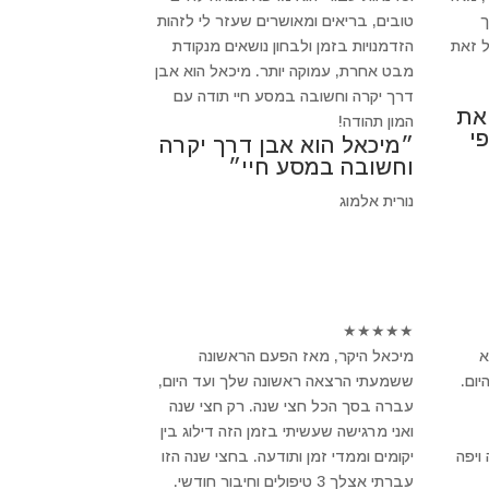
ך
טובים, בריאים ומאושרים שעזר לי לזהות
 זאת
הזדמנויות בזמן ולבחון נושאים מנקודת
מבט אחרת, עמוקה יותר. מיכאל הוא אבן
דרך יקרה וחשובה במסע חיי תודה עם
 את
המון תהודה!
י
״מיכאל הוא אבן דרך יקרה
וחשובה במסע חיי״
נורית אלמוג
★
★
★
★
★
א
מיכאל היקר, מאז הפעם הראשונה
ום.
ששמעתי הרצאה ראשונה שלך ועד היום,
עברה בסך הכל חצי שנה. רק חצי שנה
ואני מרגישה שעשיתי בזמן הזה דילוג בין
ויפה
יקומים וממדי זמן ותודעה. בחצי שנה הזו
עברתי אצלך 3 טיפולים וחיבור חודשי.