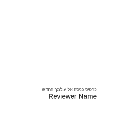
כרטיס כניסה אל עולמך החדש
Reviewer Name
נעים מאוד, ‏מיכאל אסדו
חלוץ ומוביל בעולם הרוח בסנכרון עם עולם החומר,
מרפא ומוביל את עולם הרוח מזה 44 שנה, היחיד שיכול לחבר את הנשמה לגוף- את האור לכלי.
מאז היותי ילד עבר ועובר דרכי ידע עכשווי, וייעודי הו