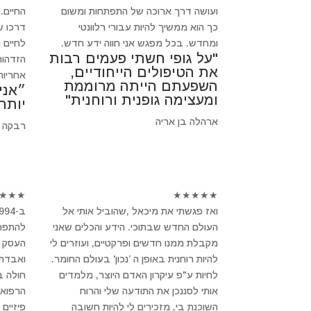
ועושה דרך ארוכה של התפתחות ומשום
החיים.
כך הוא ממשיך להיות עבורי רלוונטי
דרכו ש
ומחדש. בכל מפגש אני חווה ידע חדש.
לחיים 
"על גופי חשתי פעמים רבות
הזדהות
את הטיפולים הייחודיים,
אחריות
השפעתם הייתה מרוממת
״אני
ומעצימה גופנית ורוחנית"
יותר
ארהלה בן אריה
רבקה 
★
★
★
★
★
★
★
★
ואז פגשתי את מיכאל ,שהוביל אותי אל
העולם החדש שבתוכי. הידע והכלים שאני
להתפרק
מקבלת ממנו חדשים ופרקטיים, ועוזרים לי
העסק ש
להיות רוחנית באופן ה ’נכון' בעולם החומר.
ואבדתי
לחיות ע"פ עיקרון האדם היוצר, מלמדים
חולה 
אותי לסננכן את התודעה שלי והרוח
הרפואה
השוכנת בי, מזכירים לי להיות חשובה
פיזיים