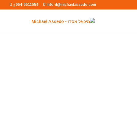
054-5511554
info-il@michaelassedo.com