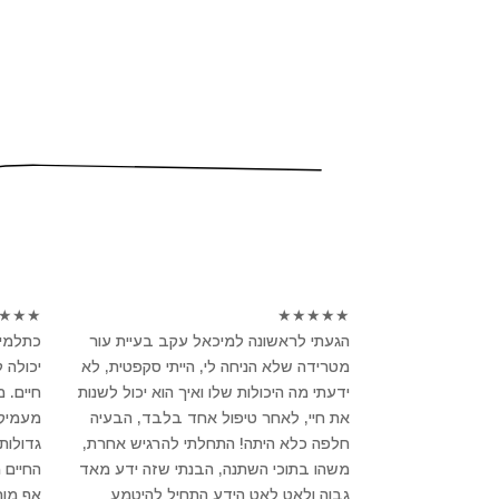
★
★
★
★
★
★
★
★
הגעתי לראשונה למיכאל עקב בעיית עור
כתלמיד
מטרידה שלא הניחה לי, הייתי סקפטית, לא
יכולה 
ידעתי מה היכולות שלו ואיך הוא יכול לשנות
חיים. 
את חיי, לאחר טיפול אחד בלבד, הבעיה
מעמיק ו
חלפה כלא היתה! התחלתי להרגיש אחרת,
גדולות
משהו בתוכי השתנה, הבנתי שזה ידע מאד
החיים 
גבוה ולאט לאט הידע התחיל להיטמע
אף מור