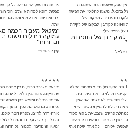
 אין ספק ששפת הרוח שעוברת
מודעות וחופש, אני בריאה כל כך של
ל מיכאל, משנה לחלוטין את הגישה
פגשתי רופא לפחות 6 שנים והכי 
ולוקחת ומעבירה ממקום של
מבטאת יותר את עצמי ומתענגת יותר
 והפיכה לקורבן, למקום של לקיחת
ויותר.
"מיכאל מעביר חכמה מא
 על החיים שלי.
עמוקה במילים פשוטות
 לא קורבן של הנסיבות
וברורות"
״
קרן אביגדורי
בצלאל
★
★
★
★
★
★
★
ב-1994 היה הסוף של חיי. משפחתי החלה
מיכאל משורר הרוח, מבין אחרת מכ
, עמדתי לאבד את ביתי ובית
את היקום. צינור בין מלאך לאדם. חו
לי וחודשים לא ישנתי. אני אמן
את יפי המילים ומוצא בהן משמעויות
 את היכולת לדמיין צבעים, הייתי
נסתרות. מחפש את הכיף בתוך הקושי
במחלת פרקים שנמצאת בסוף ספרי
מורה-דרך לחיים, מפרק ויוצר עולם.
 כי אין לה מזור. רופאים ומרפאים
זה כל כך קשה וקל בו זמנית לצלול 
 שפניתי אליהם – כל אחד שלח אותי
"מעיין-הנעורים", לסמוך על הרוח הגד