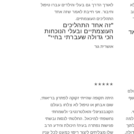
א
לאורך הדרך גם בעלי והילדים עברו טיפול
חשוב
וחיבור. אני חייבת לאמר שזה אחד
התהליכים העוצמתיים.
"זה אחד התהליכים
העוצמתיים ובעלי הנוכחות
ד
הכי גדולה שעברתי בחיי"
אושרית גור
★
★
★
★
★
ולם
שף
היתה תקופה שהייתי זקוקה לפתרון בריאותי,
שום אבחון או טיפול לא צלחו בעולם
.
הקונבנציונלי והאלטרנטיבי ולשמחתי
 למה
נחשפתי למיכאל. החלטתי לנסות ובשתי
לתוך
פגישות נפתרה בעיה! היכולת והידע הרב
ולה,
שלו מצליחים ליצור ריפוי כמעט לכל עניין