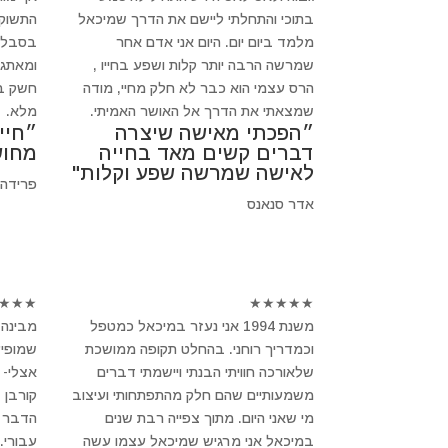
בתוכי והתחלתי ליישם את הדרך שמיכאל
התשוקה
מלמד ביום יום. היום אני אדם אחר
בסבלנו
שמרשה הרבה יותר קלות ושפע בחייו ,
ומאתגר
הרס עצמי הוא כבר לא חלק מחיי, מודה
חשק בב
שמצאתי את הדרך אל האושר האמיתי.
מלא.
״הפכתי מאישה שיצרה
״חיי
דברים קשים מאד בחייה
מחוש
לאישה שמרשה שפע וקלות"
פרידה
אדר סנאנס
★
★
★
★
★
★
★
★
משנת 1994 אני נעזר במיכאל כמטפל
מבינה 
וכמדריך רוחני. בהחלט תקופה ממושכת
שמופיע
שלאורכה חוויתי הבנתי ויישמתי דברים
אצלי- 
משמעותיים שהם חלק מהתפתחותי ועיצוב
קורבן 
מי שאני היום. מתוך צפייה רבת שנים
הדבר ב
במיכאל אני מרגיש שמיכאל עצמו עשה
עבורי.