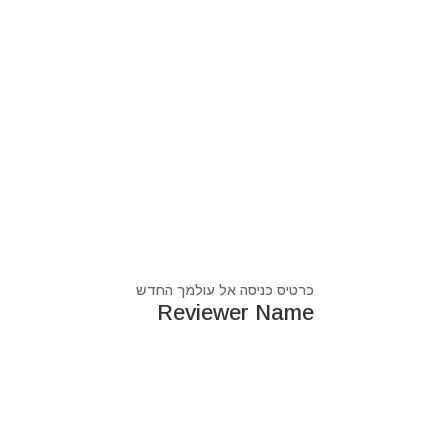
כרטיס כניסה אל עולמך החדש
Reviewer Name
נעים מאוד, ‏מיכאל אסדו
חלוץ ומוביל בעולם הרוח בסנכרון עם עולם החומר,
מרפא ומוביל את עולם הרוח מזה 44 שנה, היחיד שיכול לחבר את הנשמה לגוף- את האור לכלי.
מאז היותי ילד עבר ועובר דרכי ידע עכשווי, וייעודי הו