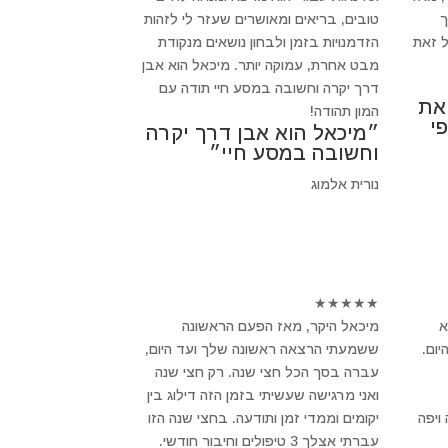
ך
טובים, בריאים ומאושרים שעזר לי לזהות
 זאת
הזדמנויות בזמן ולבחון נושאים מנקודת
מבט אחרת, עמוקה יותר. מיכאל הוא אבן
דרך יקרה וחשובה במסע חיי תודה עם
 את
המון תהודה!
י
״מיכאל הוא אבן דרך יקרה
וחשובה במסע חיי״
נורית אלמוג
★
★
★
★
★
א
מיכאל היקר, מאז הפעם הראשונה
ום.
ששמעתי הרצאה ראשונה שלך ועד היום,
עברה בסך הכל חצי שנה. רק חצי שנה
ואני מרגישה שעשיתי בזמן הזה דילוג בין
ויפה
יקומים וממדי זמן ותודעה. בחצי שנה הזו
עברתי אצלך 3 טיפולים וחיבור חודשי.