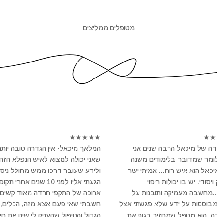
מטופלים ממליצים
★
★
★
★
★
★
★
ה של מיכאל הרבה שנים אני
המלאך מיכאל- אין הגדרה טובה יותר
לומר שמדובר בלימודים משנה
שאני יכולה למצוא לאיש הנפלא הזה
מיכאל הוא איש רוח... אמיתי ישר
ולידע שעובר דרכו ממש מחולל ניסי
יסודי. יש בו יכולות ריפוי
הגעתי אליו לפני 10 שנים אחרי תקו
..מחשבה מעמיקה ותובנות על
ארוכה של התקפי חרדה מאוד קשים 
מבוססות על ידע שלא פגשתי אצל
חשבתי שאי פעם אצא מזה, הכלים, 
ה. הוא מטפל שמחזיר בגוף את
הגדול והטיפול שהעניק לי שינו את חיי