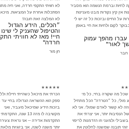
 לחיות וברמת הנשמה הוא מסביר
לא חוויתי התקפי חרדה, ואני חיה מתו
ת אין קיץ נקודות מבט מעניינות
הסתכלות אחרת על המציאות. מיכאל
ות על החיים ובזכות כל זה יש לי
לא המלצה זאת חובה!
״הכלים, הידע הגדול
וקר לקום ולחיות את חיי באופן
והטיפול שהעניק לי שינו
חיי! מאז לא חוויתי התקפ
 עברו מהפך עמוק
חרדה"
ך לאור"
חן מור
 חבר
★
★
★
★
★
★
★
שכל מה שקורה בחיי, כל מי
הכרתי את מיכאל כשהייתי חיילת ולל
 מולי, כל ״הטרדה" הכל מתחיל
ספק הוא ההשראה הגדולה בחיי עד הי
וזה לא קשור לאדם שמולי. אני לא
בזכות הידע שמיכאל מעביר, ואני
של הנסיבות יותר, אני יצרתי את
מקשיבה לו מזה 13 שנה, התקדמתי
שבילי ולמעני וזו הזדמנות לריפוי
התקדמות אדירה ─ אני נראית צעירה 
 זוהי תובנה שמשנה לחלוטין את
יותר משנה לשנה, אני בזוגיות מלאת