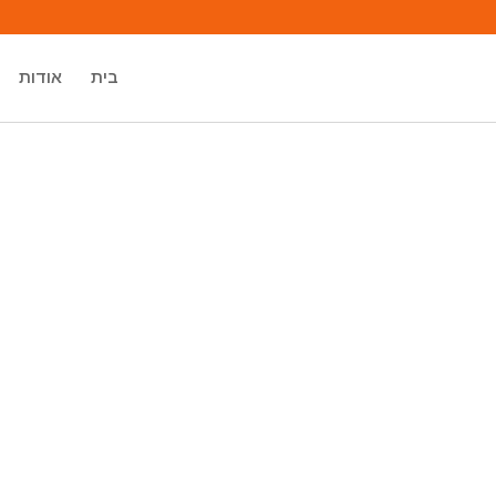
בית
אודות
מיכאל אסדו
מאסטר רוחני