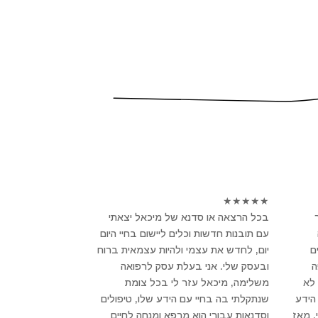
★
★
★
★
★
בכל הרצאה או סדנא של מיכאל יצאתי
עם תובנות חדשות וכלים ליישום בחיי היום
ם
יום, לחדש את עצמי ולהיות עצמאית ברוח
פה
ובעסק שלי. אני בעלת עסק לרפואה
לא
משלימה, מיכאל עזר לי בכל צומת
הידע
שנתקלתי בה בחיי עם הידע שלו, טיפולים
, מאז
וסדנאות עבורי הוא מרפא ומנחה לחיים