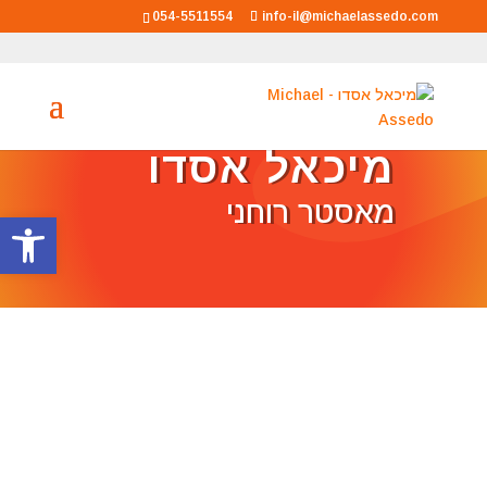
054-5511554
info-il@michaelassedo.com
מיכאל אסדו
מאסטר רוחני
פתח סרגל