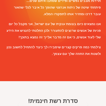
חרדות מצבים נפשיים ופיזיים שסחבו איתם שנים…
פיתחתי שיטה של ניתוח אנרגטי שהופך כל איבר לכלי שהאור
עובר דרכו ומחזיר אותו לתפקודו המלא.
אנו נמצאים כיום בצומת ענקית של עם ישראל, אני מקבל כל יום
פניות של אנשים שרוצים להתעורר ולכן החלטתי להנגיש את הידע
שלי לעוד אנשים, כי אם זה מדבר אלייך זה נמצא בתוכך!
צילמתי כמה פרקים קצרים שיסבירו לך כיצד להתחיל לחשוב נכון
ולשנות את החוזה שלך עם עצמך.
סדרת רשת חינמית!